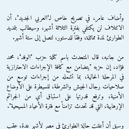
وأضاف عامر، في تصريح خاص لـ"العربي الجديد"، أن
الائتلاف لن يكتفي بفترة الثلاثة أشهر، وسيطالب بتمديد
الطوارئ لمدة مماثلة، وفقاً للدستور، لتصل إلى ستة أشهر.
من جانبه، قال المتحدث باسم كتلة حزب "الوفد"، محمد
فؤاد، إن حزبه "يتضامن مع كافة الإجراءات الاحترازية
في المرحلة الحالية، بما تشمله من إجراءات توسع من
صلاحيات رجال الجيش والشرطة، للسيطرة على الأوضاع
الأمنية، وترفع قدرتها على استباق أي من الجرائم
الإرهابية، التي قد تحدث تزامناً مع فترة الأعياد المسيحية".
وسبق أن أعلنت حالة الطوارئ في مصر لأشهر عدة، عقب