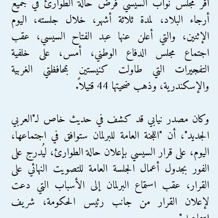
أقر مجلس نواب السيسي فرض حالة الطوارئ في جميع
أرجاء البلاد، لمدة ثلاثة أشهر، خلال جلسته، اليوم
الإثنين، والتي أعلن عنها عبد الفتاح السيسي، عقب
اجتماع مجلس الدفاع الوطني، أمس، على خلفية
التفجيرات التي طاولت كنيستين بمحافظتي الغربية
والإسكندرية، وذهب ضحيتها 44 قتيلاً.
وكان مصدر نيابي قد كشف في حديث خاص لـ"العربي
الجديد"، أن "اللجنة العامة للبرلمان ستوافق في اجتماعها،
اليوم، على قرار السيسي بإعلان حالة الطوارئ، ليُدرج على
الفور بجدول أعمال الجلسة العامة للتصويت النهائي على
القرار، عقب استماع البرلمان إلى الأسباب التي دعت
لإعلان القرار من جانب رئيس الحكومة، شريف