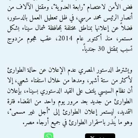
فض الأمن لاعتصام "رابعة العدوية"، ومقتل الآلاف من
أنصار الرئيس محمد مرسي، في ظل تعطيل العمل بالدستور،
فضلاً عن إعلانها بمناطق مختلفة بمحافظة شمال سيناء بشكل
مستمر، منذ أكتوبر عام 2014، عقب هجوم مزدوج
تسبب بمقتل 30 جندياً.
ويشترط الدستور المصري عدم الإعلان عن حالة الطوارئ
لأكثر من ستة أشهر، ومدها من خلال استفتاء شعبي، إلا
أن نظام السيسي يلتف على القيد الدستوري بسيناء، بإعلان
الطوارئ من جديد بعد مرور يوم واحد من انقضاء فترة
التمديد، ليستمر إعلان الطوارئ إلى "أجل غير مسمى"،
وهو ما يُنذر باستمرار الطوارئ في جميع أرجاء مصر.