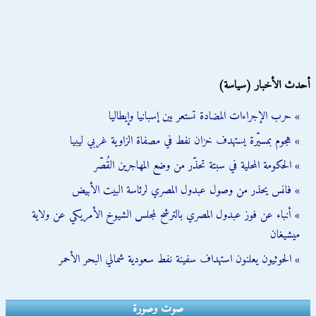
أحدث الأخبار (سياسة)
» حرب الإجراءات المضادة تستعر بين إسبانيا وإيطاليا
» هجوم بمسيّرة يستهدف خزان نفط في مصفاة الزاوية غربي ليبيا
» الحكومة المحلية في سبتة تحذّر من وضع المهاجرين القُصّر
» فانس يحذر من وصول عبدول المصري لرئاسة البيت الأبيض
» أنباء عن فوز عبدول المصري بالترشح لمجلس الشيوخ الأمريكي عن ولاية
ميشيغان
» الحوثيون يعلنون استهداف سفينة نفط سعودية شمالي البحر الأحمر
صوت وصورة