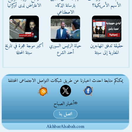
الأسهم الأمريكية؟
بترسانة الذكاء
الاعتراض لدى أوكرانيا
الاصطناعي
حقيقة تدفق المهاجرين
حياة الرئيس السوري
أكبر موجة هجرة في تاريخ
المغاربة إلى سبتة
أحمد الشرع
سبتة المحتلة
يمكنكم متابعة احدث اخبارنا عن طريق شبكات التواصل الاجتماعى المختلفة
®أخبار الصباح
اتصل بنا
AkhbarAlsabah.com