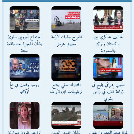
تحالف عسكري بين
انفراج وشيك لأزمة
اجتماع أوروبي طارئ
باكستان وتركيا
مضيق هرمز
بشأن الهجرة بعد واقعة
والسعودية
سبتة
طبيب عراقي ينجح في
اقتصاد خفي يبتلع
روسيا وقعت في فخ
زراعة أنف في رأس
تريليونات الدولارات
أوكرانيا
بشري
لماذا هبط النفط وارتفعت
اليابان تتحدى الصين
تراجع مخزون صواريخ