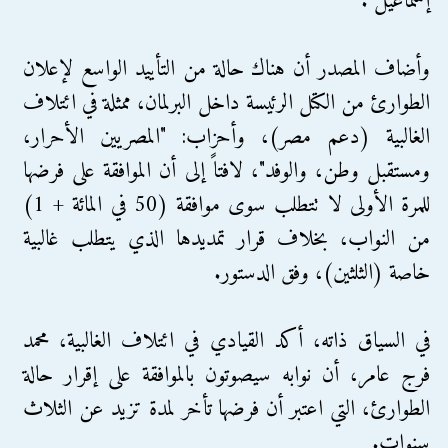
إسماعيل".
وأضاف المصدر أن هناك حالة من التأييد الواسع لإعلان
الطوارئ من الكتل الرئيسة داخل البرلمان، ممثلة في ائتلاف
الغالبية (دعم مصر)، وأحزاب: "المصريين الأحرار،
ومستقبل وطن، والوفد"، لافتاً إلى أن الموافقة على فرضها
للمرة الأولى لا تتطلب سوى موافقة (50 في المائة + 1)
من النواب، بخلاف قرار تمديدها الذي يتطلب غالبية
خاصة (الثلثين)، وفق الدستور.
في السياق ذاته، أكد القيادي في ائتلاف الغالبية، محمد
فرج عامر، أن نوابه سيصوتون بالموافقة على إقرار حالة
الطوارئ، التي اعتبر أن فرضها تأخر لمدة تزيد عن الثلاث
سنوات.