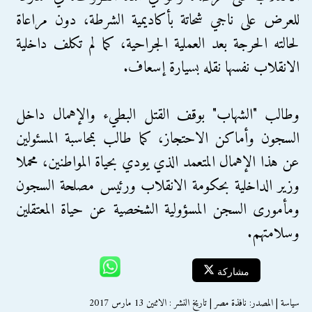
للعرض على ناجي شحاتة بأكاديمية الشرطة، دون مراعاة
لحالته الحرجة بعد العملية الجراحية، كما لم تكلف داخلية
الانقلاب نفسها نقله بسيارة إسعاف.
وطالب "الشهاب" بوقف القتل البطيء والإهمال داخل
السجون وأماكن الاحتجاز، كما طالب بمحاسبة المسئولين
عن هذا الإهمال المتعمد الذي يودي بحياة المواطنين، محملا
وزير الداخلية بحكومة الانقلاب ورئيس مصلحة السجون
ومأمورى السجن المسؤولية الشخصية عن حياة المعتقلين
وسلامتهم.
مشاركة
سياسة | المصدر: نافذة مصر | تاريخ النشر : الاثنين 13 مارس 2017