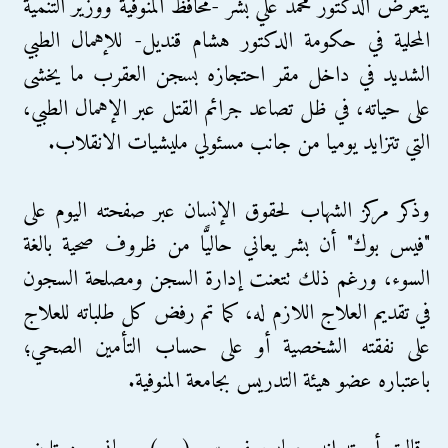
يتعرض الدكتور محمد علي بشر -محافظ المنوفية ووزير التنمية
المحلية في حكومة الدكتور هشام قنديل- للإهمال الطبي
الشديد في داخل مقر احتجازه بسجن العقرب ما يخشى
على حياته، في ظل تصاعد جرائم القتل عبر الإهمال الطبي،
التي تتزايد يوميا من جانب مسئولي مليشيات الانقلاب.
وذكر مركز الشهاب لحقوق الإنسان عبر صفحته اليوم على
"فيس بوك" أن بشر يعاني حاليًّا من ظروف صحية بالغة
السوء، ورغم ذلك تتعنت إدارة السجن ومصلحة السجون
في تقديم العلاج اللازم له، كما تم رفض كل طلباته للعلاج
على نفقته الشخصية أو على حساب التأمين الصحي؛
باعتباره عضو هيئة التدريس بجامعة المنوفية.