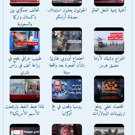
أغنية يمنية تشغل العالم
الحوثيون يعلنون استهداف
تحالف عسكري بين
مصفاة أرامكو
باكستان وتركيا
والسعودية
انفراج وشيك لأزمة
اجتماع أوروبي طارئ
طبيب عراقي ينجح في
مضيق هرمز
بشأن الهجرة بعد واقعة
زراعة أنف في رأس
سبتة
بشري
اقتصاد خفي يبتلع
روسيا وقعت في فخ
لماذا هبط النفط وارتفعت
تريليونات الدولارات
أوكرانيا
الأسهم الأمريكية؟