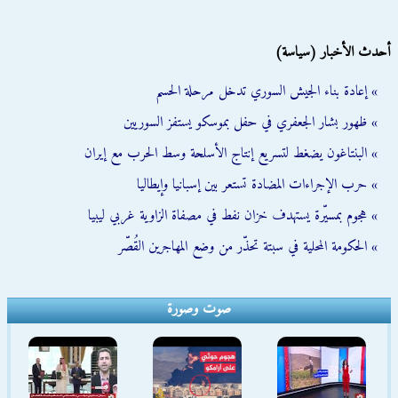
أحدث الأخبار (سياسة)
» إعادة بناء الجيش السوري تدخل مرحلة الحسم
» ظهور بشار الجعفري في حفل بموسكو يستفز السوريين
» البنتاغون يضغط لتسريع إنتاج الأسلحة وسط الحرب مع إيران
» حرب الإجراءات المضادة تستعر بين إسبانيا وإيطاليا
» هجوم بمسيّرة يستهدف خزان نفط في مصفاة الزاوية غربي ليبيا
» الحكومة المحلية في سبتة تحذّر من وضع المهاجرين القُصّر
صوت وصورة