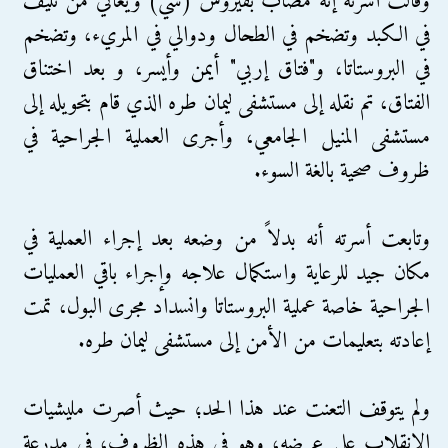
وقالت أسرته إنه مصاب بفيروس (سي) ويعاني من تليف
في الكبد وتضخم في الطحال ودوالي في المريء، وتضخم
في البروستاتا، و"فتاق إربي" أيمن وأيسر، و بعد اختناق
الفتاق، تم نقله إلى مستشفى ليمان طره الذي قام بتحويله إلى
مستشفى المنيل الجامعي، وأجرى العملية الجراحية في
ظروف صحية بالغة السوء.
وتابعت أسرته أنه بدلاً من وضعه بعد إجراء العملية في
مكان جيد للرعاية واستكمال علاجه وإجراء باقي العمليات
الجراحية خاصة عملية البروستاتا وانسداد مجرى البول، تمت
إعادته بتعليمات من الأمن إلى مستشفى ليمان طره.
ولم يتوقف التعنت عند هذا الحد؛ حيث أصرت مليشيات
الانقلاب على عرضه، وهو في هذه الظروف، في مدرعة