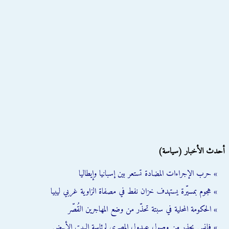
أحدث الأخبار (سياسة)
» حرب الإجراءات المضادة تستعر بين إسبانيا وإيطاليا
» هجوم بمسيّرة يستهدف خزان نفط في مصفاة الزاوية غربي ليبيا
» الحكومة المحلية في سبتة تحذّر من وضع المهاجرين القُصّر
» فانس يحذر من وصول عبدول المصري لرئاسة البيت الأبيض