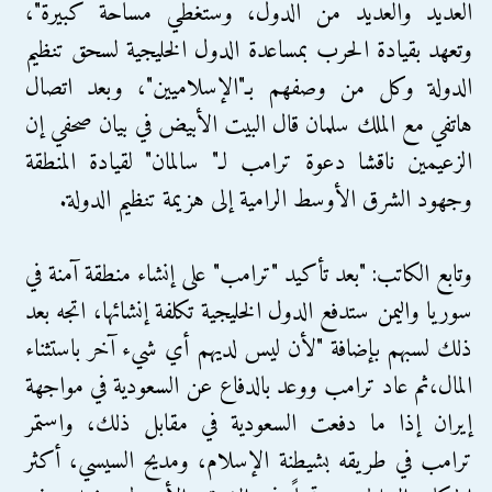
العديد والعديد من الدول، وستغطي مساحة كبيرة"،
وتعهد بقيادة الحرب بمساعدة الدول الخليجية لسحق تنظيم
الدولة وكل من وصفهم بـ"الإسلاميين"، وبعد اتصال
هاتفي مع الملك سلمان قال البيت الأبيض في بيان صحفي إن
الزعيمين ناقشا دعوة ترامب لـ" سالمان" لقيادة المنطقة
وجهود الشرق الأوسط الرامية إلى هزيمة تنظيم الدولة.
وتابع الكاتب: "بعد تأكيد "ترامب" على إنشاء منطقة آمنة في
سوريا واليمن ستدفع الدول الخليجية تكلفة إنشائها، اتجه بعد
ذلك لسبهم بإضافة "لأن ليس لديهم أي شيء آخر باستثناء
المال،ثم عاد ترامب ووعد بالدفاع عن السعودية في مواجهة
إيران إذا ما دفعت السعودية في مقابل ذلك، واستمر
ترامب في طريقه بشيطنة الإسلام، ومديح السيسي، أكثر