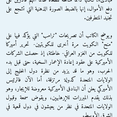
مبادىء، لكنها دائماً متاحة للطغاة طالما أنهم قادرين على
دفع الأموال، إنها بالضبط الصورة الذهنية التي تشجع على
تجنيد المتطرفين.
ويوضح الكاتب أن تصريحات "ترامب" التي يؤكد فيها على
"منح" الكويت مرة أخرى للكويتيين- تحرير أميركا
للكويت من الغزو العراقي- خاطئة؛ إذ حصلت الشركات
الأميركية على عقود إعادة الإعمار السخية، حتى قبل بدء
الحرب، وهو ما قد يزيد من نظرة دول الخليج إلى
الولايات المتحدة كدولة مرتزقة، أما الآن فالرئيس
الأميركي يعلن أن البنادق الأميركية معروضة للإيجار، وهو
بذلك يقدم المبررات للإرهابيين، ويقوض سمعة وقبول
الولايات المتحدة في نظر من يعيشون في دول قمعية في
الشرق الأوسط.