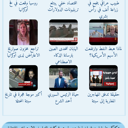
طبيب عراقي ينجح في
اقتصاد خفي يبتلع
روسيا وقعت في فخ
زراعة أنف في رأس
تريليونات الدولارات
أوكرانيا
بشري
لماذا هبط النفط وارتفعت
اليابان تتحدى الصين
تراجع مخزون صواريخ
الأسهم الأمريكية؟
بترسانة الذكاء
الاعتراض لدى أوكرانيا
الاصطناعي
حقيقة تدفق المهاجرين
حياة الرئيس السوري
أكبر موجة هجرة في تاريخ
المغاربة إلى سبتة
أحمد الشرع
سبتة المحتلة