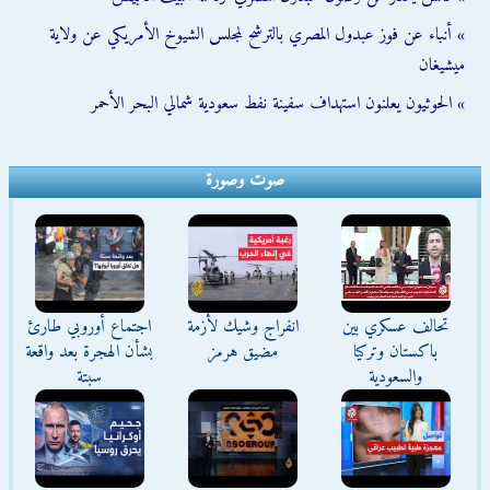
» أنباء عن فوز عبدول المصري بالترشح لمجلس الشيوخ الأمريكي عن ولاية
ميشيغان
» الحوثيون يعلنون استهداف سفينة نفط سعودية شمالي البحر الأحمر
صوت وصورة
تحالف عسكري بين
انفراج وشيك لأزمة
اجتماع أوروبي طارئ
باكستان وتركيا
مضيق هرمز
بشأن الهجرة بعد واقعة
والسعودية
سبتة