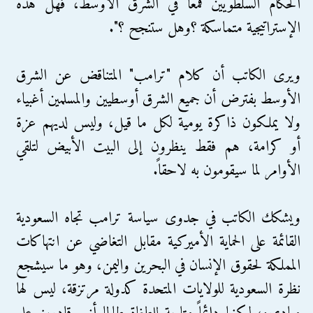
الحكام السلطويين قمعاً في الشرق الأوسط، فهل هذه
الإستراتيجية متماسكة ؟وهل ستنجح ؟".
ويرى الكاتب أن كلام "ترامب" المتناقض عن الشرق
الأوسط بفترض أن جميع الشرق أوسطيين والمسلمين أغبياء
ولا يملكون ذاكرة يومية لكل ما قيل، وليس لديهم عزة
أو كرامة، هم فقط ينظرون إلى البيت الأبيض لتلقي
الأوامر لما سيقومون به لاحقاً.
ويشكك الكاتب في جدوى سياسة ترامب تجاه السعودية
القائمة على الحماية الأميركية مقابل التغاضي عن انتهاكات
المملكة لحقوق الإنسان في البحرين واليمن، وهو ما سيشجع
نظرة السعودية للولايات المتحدة كدولة مرتزقة، ليس لها