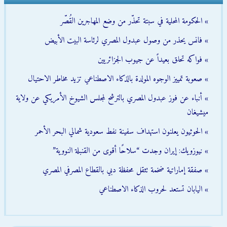
» الحكومة المحلية في سبتة تحذّر من وضع المهاجرين القُصّر
» فانس يحذر من وصول عبدول المصري لرئاسة البيت الأبيض
» فواكه تحلق بعيداً عن جيوب الجزائريين
» صعوبة تمييز الوجوه المولدة بالذكاء الاصطناعي تزيد مخاطر الاحتيال
» أنباء عن فوز عبدول المصري بالترشح لمجلس الشيوخ الأمريكي عن ولاية
ميشيغان
» الحوثيون يعلنون استهداف سفينة نفط سعودية شمالي البحر الأحمر
» نيوزويك: إيران وجدت “سلاحًا أقوى من القنبلة النووية”
» صفقة إماراتية ضخمة تثقل محفظة دبي بالقطاع المصرفي المصري
» اليابان تستعد لحروب الذكاء الاصطناعي