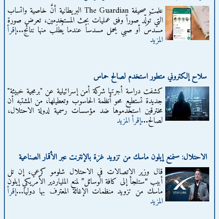
علمت صحيفة The Guardian البريطانية أنَّ خاصية واتساب
التي تُولِّد صوراً وفق عمليات بحث المستخدمين، تعرض صورة
مسدس أو صبي يحمل مسدساً عندما يُطلَب منها نتائج...
إقرأ
المزيد
سلاح إلكتروني متطور استخدم لصالح حماس
كشفت دراسة أجرتها شركة أمن إسرائيلية عن "برمجية خبيثة"
جديدة تستطيع محو أنظمة الحاسوب وتعطيلها، من المشتبه أن
مخترقين استخدموها ضد مؤسسات رسمية لدولة الاحتلال،
لصالح...
إقرأ المزيد
الاحتلال: سنمنع إيلون ماسك من تزويد غزة بالإنترنت عبر الأقمار الصناعية
قال وزير الاتصالات في الاحتلال شلومو كرعي، إن تل
أبيب “ستلجأ إلى كافة الوسائل” لمنع الملياردير الأمريكي إيلون
ماسك من تزويد منظمات الإغاثة المعترف بها دوليا...
إقرأ
المزيد