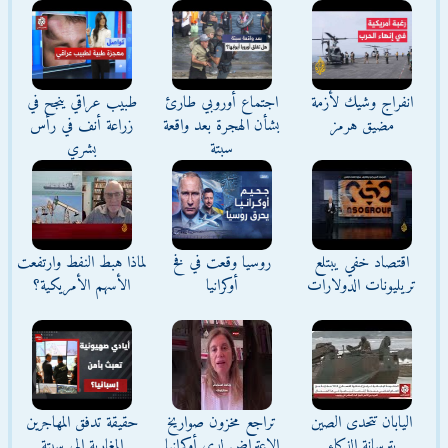
انفراج وشيك لأزمة
اجتماع أوروبي طارئ
طبيب عراقي ينجح في
مضيق هرمز
بشأن الهجرة بعد واقعة
زراعة أنف في رأس
سبتة
بشري
اقتصاد خفي يبتلع
روسيا وقعت في فخ
لماذا هبط النفط وارتفعت
تريليونات الدولارات
أوكرانيا
الأسهم الأمريكية؟
اليابان تتحدى الصين
تراجع مخزون صواريخ
حقيقة تدفق المهاجرين
بترسانة الذكاء
الاعتراض لدى أوكرانيا
المغاربة إلى سبتة