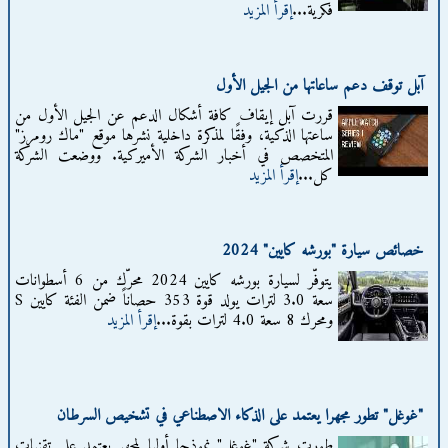
فكرية...
إقرأ المزيد
آبل توقف دعم ساعاتها من الجيل الأول
قررت آبل إيقاف كافة أشكال الدعم عن الجيل الأول من
ساعتها الذكية، وفقًا لمذكرة داخلية نشرها موقع "ماك رومرز"
المتخصص في أخبار الشركة الأميركية. ووضعت الشركة
كل...
إقرأ المزيد
خصائص سيارة "بورشه كايين" 2024
يتوفّر لسيارة بورشه كايين 2024 محرّك من 6 أسطوانات
سعة 3.0 لترات يولد قوة 353 حصاناً ضمن الفئة كايين S
ومحرك 8 سعة 4.0 لترات بقوة...
إقرأ المزيد
"غوغل" تطور مجهرا يعتمد على الذكاء الاصطناعي في تشخيص السرطان
طورت شركة "غوغل" نموذجا أوليا لمجهر يعتمد على تقنيات