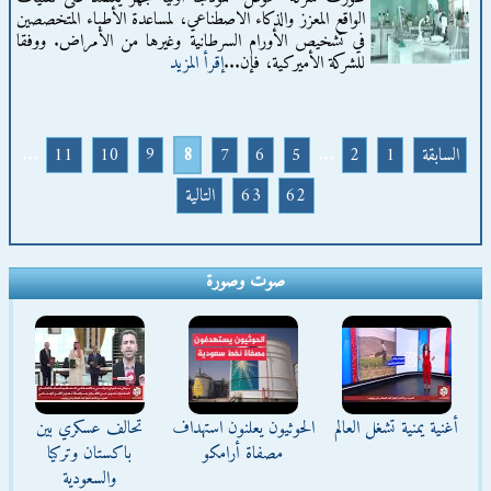
الواقع المعزز والذكاء الاصطناعي، لمساعدة الأطباء المتخصصين
في تشخيص الأورام السرطانية وغيرها من الأمراض. ووفقا
للشركة الأميركية، فإن...
إقرأ المزيد
السابقة
1
2
...
5
6
7
8
9
10
11
...
62
63
التالية
صوت وصورة
أغنية يمنية تشغل العالم
الحوثيون يعلنون استهداف
تحالف عسكري بين
مصفاة أرامكو
باكستان وتركيا
والسعودية