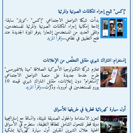
"إكس" تتيح إجراء المكالمات الصوتية والمرئية
بدأت شبكة التواصل الاجتماعي "إكس" -"تويتر" سابقا-
إتاحة إمكانية إجراء المكالمات الصوتية والمرئية للمستخدمين.
وتلقى العديد من المستخدمين إشعارا بتوفر الميزة الجديدة عند
فتح التطبيق في نظامي...
إقرأ المزيد
إنستغرام: اشتراك شهري مقابل التخلّص من الإعلانات
تعتزم شركة التكنولوجيا الأميركية العملاقة "ميتا بلاتفورمس"
طرح خدمة جديدة على منصة التواصل الاجتماعي
"إنستغرام" دون إعلانات، مقابل اشتراك شهري قيمته 10
يورو للمستخدمين في أوروبا. وذكرت...
إقرأ المزيد
أول سيارة كهربائية قطرية في طريقها للأسواق
لتعزيز الاستدامة والحلول الصديقة للبيئة، واتساقا مع إستراتيجية
دولة قطر للتحول الشامل للطاقة النظيفة، ستطرح في الأسواق
المحلية خلال الشهرين المقبلين أول سيارة كهربائية بملكية