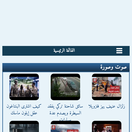
القائمة الرئيسية
صوت وصورة
زلزال عنيف يهز فنزويلا
سائق شاحنة تركي يفقد
كيف اشترى البنتاغون
السيطرة ويصدم عدة
عقل إيلون ماسك
سيارات