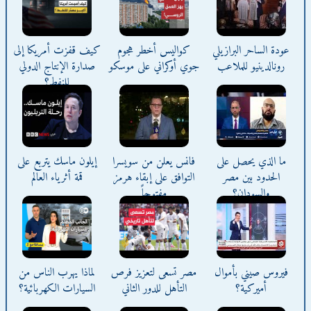
عودة الساحر البرازيلي
كواليس أخطر هجوم
كيف قفزت أمريكا إلى
رونالدينيو للملاعب
جوي أوكراني على موسكو
صدارة الإنتاج الدولي
للنفط؟
ما الذي يحصل على
فانس يعلن من سويسرا
إيلون ماسك يتربع على
الحدود بين مصر
التوافق على إبقاء هرمز
قمة أثرياء العالم
والسودان؟
مفتوحاً
فيروس صيني بأموال
مصر تسعى لتعزيز فرص
لماذا يهرب الناس من
أميركية؟
التأهل للدور الثاني
السيارات الكهربائية؟