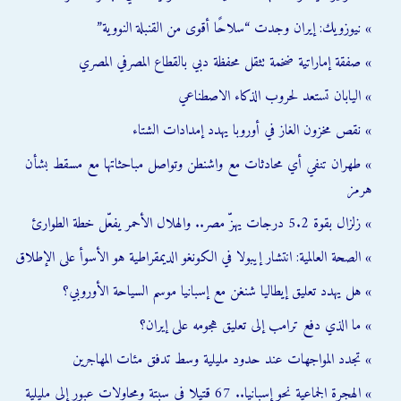
» نيوزويك: إيران وجدت “سلاحًا أقوى من القنبلة النووية”
» صفقة إماراتية ضخمة تثقل محفظة دبي بالقطاع المصرفي المصري
» اليابان تستعد لحروب الذكاء الاصطناعي
» نقص مخزون الغاز في أوروبا يهدد إمدادات الشتاء
» طهران تنفي أي محادثات مع واشنطن وتواصل مباحثاتها مع مسقط بشأن
هرمز
» زلزال بقوة 5.2 درجات يهزّ مصر.. والهلال الأحمر يفعّل خطة الطوارئ
» الصحة العالمية: انتشار إيبولا في الكونغو الديمقراطية هو الأسوأ على الإطلاق
» هل يهدد تعليق إيطاليا شنغن مع إسبانيا موسم السياحة الأوروبي؟
» ما الذي دفع ترامب إلى تعليق هجومه على إيران؟
» تجدد المواجهات عند حدود مليلية وسط تدفق مئات المهاجرين
» الهجرة الجماعية نحو إسبانيا.. 67 قتيلا في سبتة ومحاولات عبور إلى مليلية