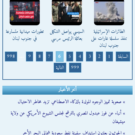
الطائرات الإسرائيلية
السيسي يواصل التنكيل
تطورات ميدانية متسارعة
تنفذ سلسلة غارات على
بعائلة الرئيس مرسي
في جنوب لبنان
جنوب لبنان
السابقة
1
2
3
4
5
6
7
8
9
...
998
999
التالية
أخر الأخبار
» صعوبة تمييز الوجوه المولدة بالذكاء الاصطناعي تزيد مخاطر الاحتيال
» أنباء عن فوز عبدول المصري بالترشح لمجلس الشيوخ الأمريكي عن ولاية
ميشيغان
» الحوثيون يعلنون استهداف سفينة نفط سعودية شمالي البحر الأحمر