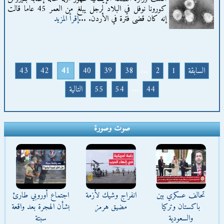
كورونا نوفل في البلاد لرجل يبلغ من العمر 45 عاما قالت
إنه كان قضى فترة في الأردن. ...
إقرأ المزيد
السابقة
1
2
...
38
39
40
41
42
43
44
...
54
55
التالية
صوت وصورة
تحالف عسكري بين
انفراج وشيك لأزمة
اجتماع أوروبي طارئ
باكستان وتركيا
مضيق هرمز
بشأن الهجرة بعد واقعة
والسعودية
سبتة