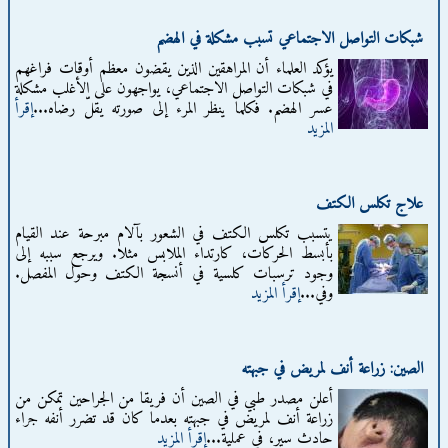
شبكات التواصل الاجتماعي تسبب مشكلة في الهضم
يؤكد العلماء أن المراهقين الذين يقضون معظم أوقات فراغهم
في شبكات التواصل الاجتماعي، يواجهون على الأغلب مشكلة
عسر الهضم. فكلما ينظر المرء إلى صورته يقلّ رضاه...
إقرأ
المزيد
علاج تكلس الكتف
يتسبب تكلس الكتف في الشعور بآلام مبرحة عند القيام
بأبسط الحركات، كارتداء الملابس مثلا. ويرجع سببه إلى
وجود ترسبات كلسية في أنسجة الكتف وحول المفصل.
وفي...
إقرأ المزيد
الصين: زراعة أنف لمريض في جبهته
أعلن مصدر طبي في الصين أن فريقا من الجراحين تمكن من
زراعة أنف لمريض في جبهته بعدما كان قد تضرر أنفه جراء
حادث سير، في عملية...
إقرأ المزيد