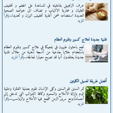
عرف الزنجبيل بفاعليته في المساعدة على الهضم و تخفيف
الغثيان و محاربة الالتهاب و تضاف الى خواصه الصحية
العديدة استخدامه ضمن أغذية تخفيف الوزن و تحديدا...
إقرأ
المزيد
تقنية جديدة لعلاج كسور وتقويم العظام
نجح باحثون طبيون في بلجيكا في علاج كسور وتقويم العظام
باستخدام خلايا جذعية من أنسجة دهنية من خلال تقنية
جديدة يعتقدون أنها قد تصبح معيارا لمعالجة...
إقرأ المزيد
أفضل طريقة لغسيل الكليتين
تمر السنين تلو السنين وكلى الإنسان تقوم بعملية الفلترة وتنقية
الدم وإزالة الأملاح والسموم وكافة الشوائب التي تدخل إلى
أجسامنا,ومع مرور الزمن تتجمع فيها الأملاح والرواسب...
إقرأ
المزيد