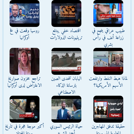
طبيب عراقي ينجح في
اقتصاد خفي يبتلع
روسيا وقعت في فخ
زراعة أنف في رأس
تريليونات الدولارات
أوكرانيا
بشري
لماذا هبط النفط وارتفعت
اليابان تتحدى الصين
تراجع مخزون صواريخ
الأسهم الأمريكية؟
بترسانة الذكاء
الاعتراض لدى أوكرانيا
الاصطناعي
حقيقة تدفق المهاجرين
حياة الرئيس السوري
أكبر موجة هجرة في تاريخ
المغاربة إلى سبتة
أحمد الشرع
سبتة المحتلة