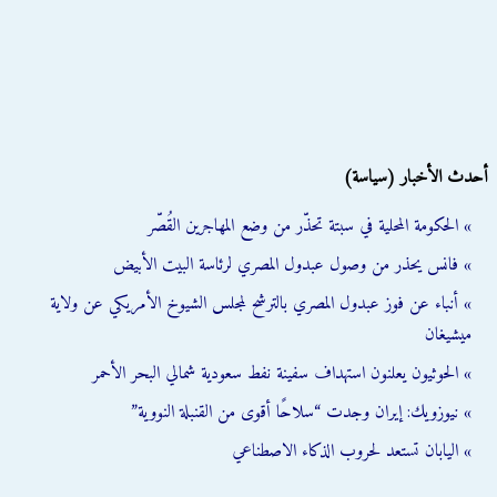
أحدث الأخبار (سياسة)
» الحكومة المحلية في سبتة تحذّر من وضع المهاجرين القُصّر
» فانس يحذر من وصول عبدول المصري لرئاسة البيت الأبيض
» أنباء عن فوز عبدول المصري بالترشح لمجلس الشيوخ الأمريكي عن ولاية
ميشيغان
» الحوثيون يعلنون استهداف سفينة نفط سعودية شمالي البحر الأحمر
» نيوزويك: إيران وجدت “سلاحًا أقوى من القنبلة النووية”
» اليابان تستعد لحروب الذكاء الاصطناعي