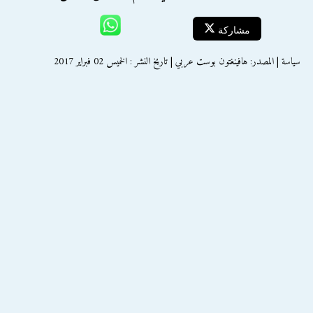
مشاركة
سياسة | المصدر: هافينغتون بوست عربي | تاريخ النشر : الخميس 02 فبراير 2017