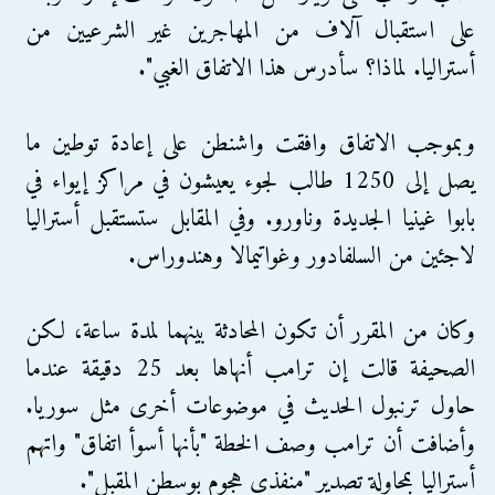
على استقبال آلاف من المهاجرين غير الشرعيين من
أستراليا. لماذا؟ سأدرس هذا الاتفاق الغبي".
وبموجب الاتفاق وافقت واشنطن على إعادة توطين ما
يصل إلى 1250 طالب لجوء يعيشون في مراكز إيواء في
بابوا غينيا الجديدة وناورو. وفي المقابل ستستقبل أستراليا
لاجئين من السلفادور وغواتيمالا وهندوراس.
وكان من المقرر أن تكون المحادثة بينهما لمدة ساعة، لكن
الصحيفة قالت إن ترامب أنهاها بعد 25 دقيقة عندما
حاول ترنبول الحديث في موضوعات أخرى مثل سوريا.
وأضافت أن ترامب وصف الخطة "بأنها أسوأ اتفاق" واتهم
أستراليا بمحاولة تصدير "منفذي هجوم بوسطن المقبل".