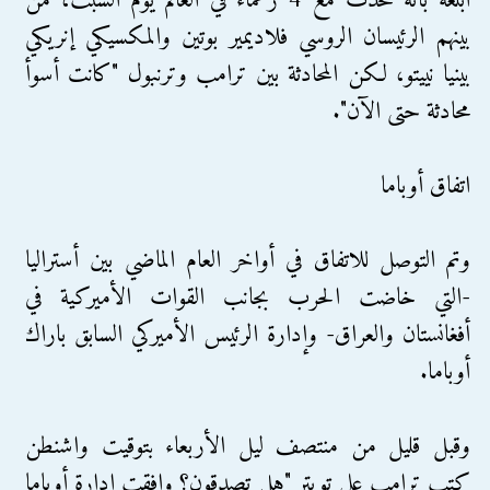
أبلغه بأنه تحدث مع 4 زعماء في العالم يوم السبت، من
بينهم الرئيسان الروسي فلاديمير بوتين والمكسيكي إنريكي
بينيا نييتو، لكن المحادثة بين ترامب وترنبول "كانت أسوأ
محادثة حتى الآن".
اتفاق أوباما
وتم التوصل للاتفاق في أواخر العام الماضي بين أستراليا
-التي خاضت الحرب بجانب القوات الأميركية في
أفغانستان والعراق- وإدارة الرئيس الأميركي السابق باراك
أوباما.
وقبل قليل من منتصف ليل الأربعاء بتوقيت واشنطن
كتب ترامب على تويتر "هل تصدقون؟ وافقت إدارة أوباما