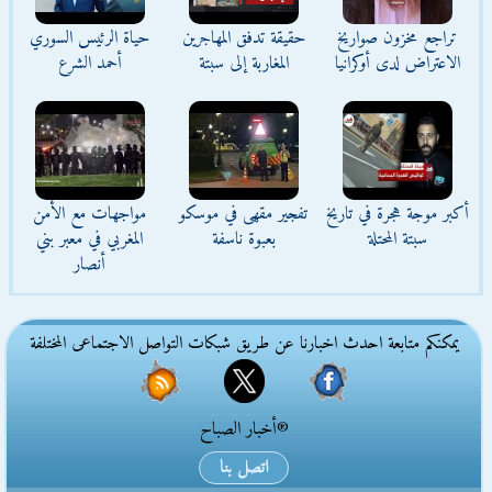
تراجع مخزون صواريخ
حقيقة تدفق المهاجرين
حياة الرئيس السوري
الاعتراض لدى أوكرانيا
المغاربة إلى سبتة
أحمد الشرع
أكبر موجة هجرة في تاريخ
تفجير مقهى في موسكو
مواجهات مع الأمن
سبتة المحتلة
بعبوة ناسفة
المغربي في معبر بني
أنصار
يمكنكم متابعة احدث اخبارنا عن طريق شبكات التواصل الاجتماعى المختلفة
®أخبار الصباح
اتصل بنا