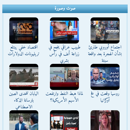
صوت وصورة
اجتماع أوروبي طارئ
طبيب عراقي ينجح في
اقتصاد خفي يبتلع
بشأن الهجرة بعد واقعة
زراعة أنف في رأس
تريليونات الدولارات
سبتة
بشري
روسيا وقعت في فخ
لماذا هبط النفط وارتفعت
اليابان تتحدى الصين
أوكرانيا
الأسهم الأمريكية؟
بترسانة الذكاء
الاصطناعي