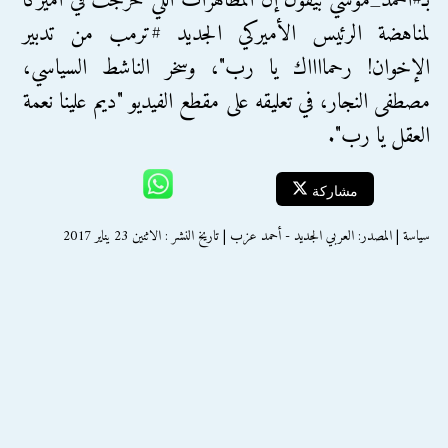
بـ#أحمد_موسي بيقول إن المظاهرات اللي خرجت في أميركا
لمناهضة الرئيس الأميركي الجديد #ترمب من تدبير
الإخوان! رحمااااك يا رب"، وسخر الناشط السياسي،
مصطفى النجار، في تعليقه على مقطع الفيديو "ديم علينا نعمة
العقل يا رب".
مشاركة
سياسة | المصدر: العربي الجديد - أحمد عزب | تاريخ النشر : الاثنين 23 يناير 2017