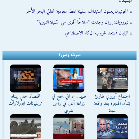
ميشيغان
» الحوثيون يعلنون استهداف سفينة نفط سعودية شمالي البحر الأحمر
» نيوزويك: إيران وجدت “سلاحًا أقوى من القنبلة النووية”
» اليابان تستعد لحروب الذكاء الاصطناعي
صوت وصورة
اجتماع أوروبي طارئ
طبيب عراقي ينجح في
اقتصاد خفي يبتلع
بشأن الهجرة بعد واقعة
زراعة أنف في رأس
تريليونات الدولارات
سبتة
بشري