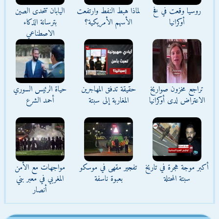
روسيا وقعت في فخ
لماذا هبط النفط وارتفعت
اليابان تتحدى الصين
أوكرانيا
الأسهم الأمريكية؟
بترسانة الذكاء
الاصطناعي
تراجع مخزون صواريخ
حقيقة تدفق المهاجرين
حياة الرئيس السوري
الاعتراض لدى أوكرانيا
المغاربة إلى سبتة
أحمد الشرع
أكبر موجة هجرة في تاريخ
تفجير مقهى في موسكو
مواجهات مع الأمن
سبتة المحتلة
بعبوة ناسفة
المغربي في معبر بني
أنصار