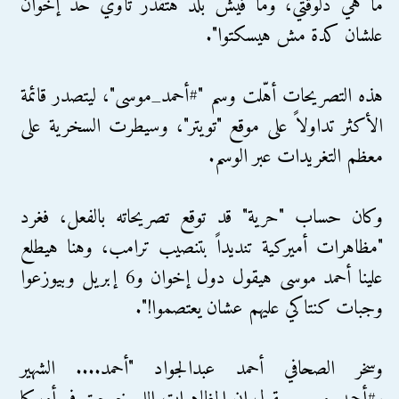
ما هي دلوقتي، وما فيش بلد هتقدر تأوي حد إخوان
علشان كدة مش هيسكتوا".
هذه التصريحات أهّلت وسم "#أحمد_موسى"، ليتصدر قائمة
الأكثر تداولاً على موقع "تويتر"، وسيطرت السخرية على
معظم التغريدات عبر الوسم.
وكان حساب "حرية" قد توقع تصريحاته بالفعل، فغرد
"مظاهرات أميركية تنديداً بتنصيب ترامب، وهنا هيطلع
علينا أحمد موسى هيقول دول إخوان و6 إبريل وبيوزعوا
وجبات كنتاكي عليهم عشان يعتصموا!".
وسخر الصحافي أحمد عبدالجواد "أحمد.... الشهير