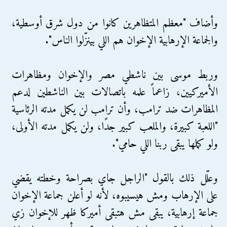
وأضاف "معظم المتظاهرين كانوا من دول شرق أوسطية،
والجماعة الإرهابية الإخوان هم اللي بينزّلوا الناس".
وربط موسى بين ناشطي مصر والإخوان ومظاهرات
الأميركيين، زاعماً علمه باتصالات بين الناشطين لدعم
المظاهرات ضد ترامب، وأن ترامب لن يكمل مدته الرئاسية
"اللعبة كبيرة، والملعب كبير جدًا، ولن يكمل مدته الأولى،
ولو كملها يبقى ربنا اللي حامي".
وعلّل ذلك بالقول "الراجل جاي بصراحة وخطته يقضي
على الإرهاب ومش هيسيبوه، لأنه لو أعلن جماعة الإخوان
جماعة إرهابية، يبقى مش هتبقى أميركا ظهر للإخوان زي