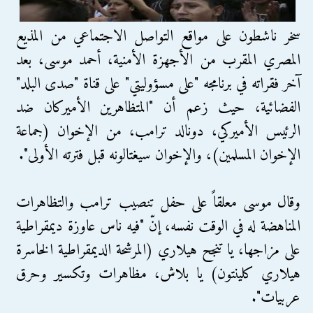
سخر ناشطون على مواقع التواصل الاجتماعي من المذيع
المصري المقرب من الأجهزة الأمنية، أحمد موسى، بعد
آخر فقراته في برنامجه "على مسؤوليتي" على قناة "صدى البلد"
الفضائية، حيث زعم أن "المتظاهرين الأميركان ضد
الرئيس الأميركي، دونالد ترامب، من الإخوان (جماعة
الإخوان المسلمين)، والإخوان سيغتالونه قبل فترته الأولى".
وقال موسى معلقاً على حفل تنصيب ترامب والتظاهرات
المناهضة له في الوقت نفسه، إنّ "فيه ناس عاوزة ديمقراطية
على مزاجها، يا تنجح هيلاري (المرشحة الديمقراطية الخاسرة
هيلاري كلينتون) يا بلاش، مظاهرات وتكسير وحرق
عربيات".