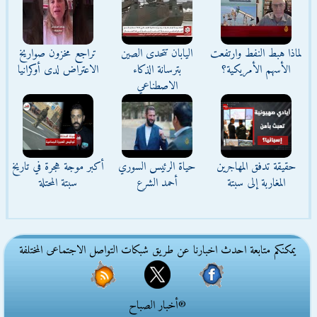
لماذا هبط النفط وارتفعت
اليابان تتحدى الصين
تراجع مخزون صواريخ
الأسهم الأمريكية؟
بترسانة الذكاء
الاعتراض لدى أوكرانيا
الاصطناعي
حقيقة تدفق المهاجرين
حياة الرئيس السوري
أكبر موجة هجرة في تاريخ
المغاربة إلى سبتة
أحمد الشرع
سبتة المحتلة
يمكنكم متابعة احدث اخبارنا عن طريق شبكات التواصل الاجتماعى المختلفة
®أخبار الصباح