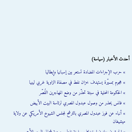
أحدث الأخبار (سياسة)
» حرب الإجراءات المضادة تستعر بين إسبانيا وإيطاليا
» هجوم بمسيّرة يستهدف خزان نفط في مصفاة الزاوية غربي ليبيا
» الحكومة المحلية في سبتة تحذّر من وضع المهاجرين القُصّر
» فانس يحذر من وصول عبدول المصري لرئاسة البيت الأبيض
» أنباء عن فوز عبدول المصري بالترشح لمجلس الشيوخ الأمريكي عن ولاية
ميشيغان