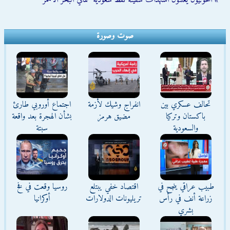
» الحوثيون يعلنون استهداف سفينة نفط سعودية شمالي البحر الأحمر
صوت وصورة
تحالف عسكري بين
انفراج وشيك لأزمة
اجتماع أوروبي طارئ
باكستان وتركيا
مضيق هرمز
بشأن الهجرة بعد واقعة
والسعودية
سبتة
طبيب عراقي ينجح في
اقتصاد خفي يبتلع
روسيا وقعت في فخ
زراعة أنف في رأس
تريليونات الدولارات
أوكرانيا
بشري