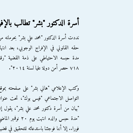
أسرة الدكتور "بشر" تطالب بالإف
نددت أسرة الدكتور "محمد علي بشر" بحرمانه م
حقه القانوني في الإفراج الوجوبي، بعد انتها
مدة حبسه الاحتياطي على ذمة القضية "رقم
٧١٨ حصر أمن دولة عليا لسنة ٢٠١٤".
وكتب الإعلامي "هاني بشر" على صفحته بموق
التواصل الاجتماعي "فيس بوك"، تحت عنوان
"بيان من أسرة دكتور محمد علي بشر"، يقول إ
"مدة حبس والده ا
فورا.. إلا أننا فوجئنا باستدعائه للتحقيق في