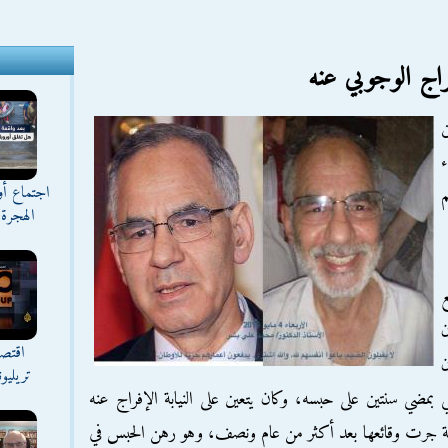
راج الوجوبي عنه
ن
ء
اجتماع أ
الهجرة 
ع
اقتصا
ن
تريليو
نتهت يوم ٢٠ نوفمبر الماضي بمضي سنتين على حبسه، وكان يتعين على النيابة الإفراج عنه
 قضية جرت وقائعها بعد أكثر من عام ونصف، وهو رهن الحبس في