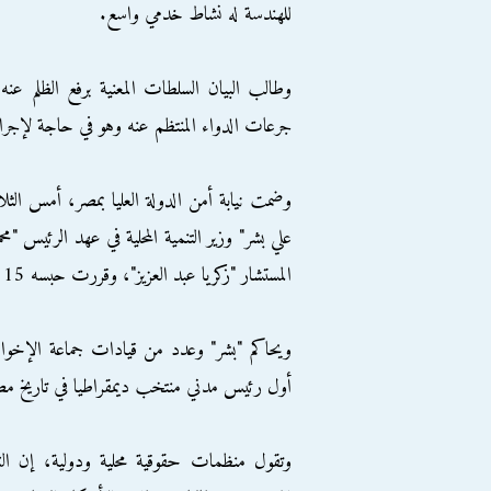
للهندسة له نشاط خدمي واسع.
وطالب البيان السلطات المعنية برفع الظلم عنه
جرعات الدواء المنتظم عنه وهو في حاجة لإجراء
وضمت نيابة أمن الدولة العليا بمصر، أمس الثلا
علي بشر" وزير التنمية المحلية في عهد الرئيس "
المستشار "زكريا عبد العزيز"، وقررت حبسه 15 يوما على ذمة التحقيقات.
ويحاكم "بشر" وعدد من قيادات جماعة الإخوا
أول رئيس مدني منتخب ديمقراطيا في تاريخ مصر، في 3 يو
وتقول منظمات حقوقية محلية ودولية، إن ا