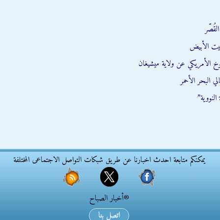
قُصّر
يت الأبيض
وخ الأمريكي عن ولاية ميشيغان
ي البحر الأحمر
النووية”
يمكنكم متابعة احدث اخبارنا عن طريق شبكات التواصل الاجتماعى المختلفة
®أخبار الصباح
اتصل بنا