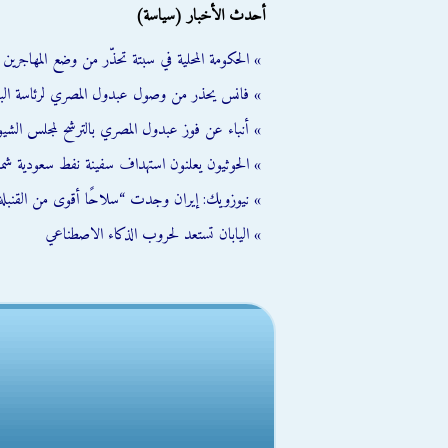
أحدث الأخبار (سياسة)
» الحكومة المحلية في سبتة تحذّر من وضع المهاجرين ال
» فانس يحذر من وصول عبدول المصري لرئاسة الب
» أنباء عن فوز عبدول المصري بالترشح لمجلس الشي
» الحوثيون يعلنون استهداف سفينة نفط سعودية شمال
» نيوزويك: إيران وجدت “سلاحًا أقوى من القنبلة 
» اليابان تستعد لحروب الذكاء الاصطناعي