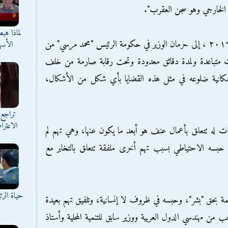
 الخارجي وهو سجن العقرب".
لماذا هب
وأشار البيان، الصادر أمس الأربعاء٣٠ نوفمبر ٢٠١٦ ، إلى حرمان الوزير في حكومة الرئيس "محمد مرسي" من
الأسه
رات متباعدة ولمدة دقائق معدودة وتحت رقابة صارمة من خلف
إمكانية ضلوعه في مثل هذه القضايا بأي شكل من الأشكال،
تراجع 
الاعترا
امات له تتعلق بأعمال عنف هو أبعد ما يكون عنها، وهي تهم لم
 حبسه الاحتياطي بسبب تهم أخرى ملفقة تتعلق بالتخابر مع
حياة الر
مة بحق "بشر"، وحبسه في ظروف لا إنسانية، وتلفيق تهم بعيدة
ن مهندسي الدول العربية ووزير سابق للتنمية المحلية وأستاذ