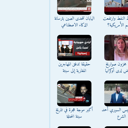
ط النفط وارتفعت
اليابان تتحدى الصين بترسانة
م الأمريكية؟
الذكاء الاصطناعي
مخزون صواريخ
حقيقة تدفق المهاجرين
ض لدى أوكرانيا
المغاربة إلى سبتة
ئيس السوري أحمد
أكبر موجة هجرة في تاريخ
الشرع
سبتة المحتلة