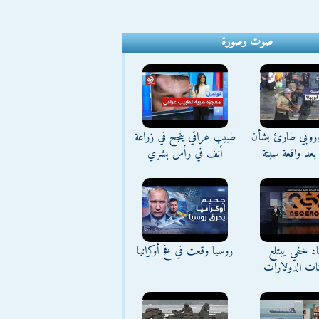
صوت وصورة
وروبي طارئ بشأن
طبيب عراقي ينجح في زراعة
بعد واقعة سبتة
أنف في رأس بشري
د خفي يبتلع
روسيا وقعت في فخ أوكرانيا
نات الدولارات