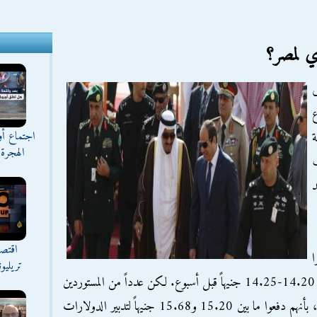
ي لمصر؟
% إلى
اجتماع أ
ة
الهجرة 
ف
د
اقتصا
ا
تريليو
الدولار بسعر 15 جنيهاً يوم الثلاثاء، مقارنة مع 14.20-14.25 جنيهاً قبل أسبوع. لكن عدداً من المستوردين
أبلغوا رويترز امس الأربعاء 12 أكتوبر 2016، بأنهم دفعوا ما بين 15.20 و15.68 جنيهاً لتدبير الدولارات