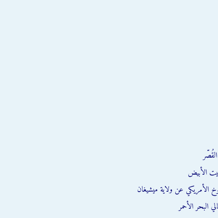
قُصّر
يت الأبيض
وخ الأمريكي عن ولاية ميشيغان
ي البحر الأحمر