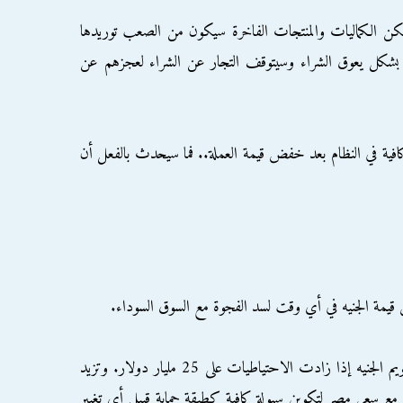
لكن الكماليات والمنتجات الفاخرة سيكون من الصعب توريدها
 بشكل يعوق الشراء وسيتوقف التجار عن الشراء لعجزهم عن
فية في النظام بعد خفض قيمة العملة.. فما سيحدث بالفعل أن
قيمة الجنيه في أي وقت لسد الفجوة مع السوق السوداء.
وكان محافظ البنك المركزي قال إنه سيدرس تعويم الجنيه إذا زادت الاحتياطيات على 25 مليار دولار. وتزيد
 مع سعي مصر لتكوين سيولة كافية كطبقة حماية قبيل أي تغيير