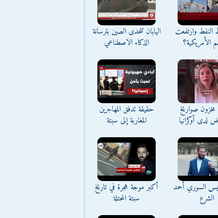
ط النفط وارتفعت
اليابان تتحدى الصين بترسانة
م الأمريكية؟
الذكاء الاصطناعي
مخزون صواريخ
حقيقة تدفق المهاجرين
ض لدى أوكرانيا
المغاربة إلى سبتة
ئيس السوري أحمد
أكبر موجة هجرة في تاريخ
الشرع
سبتة المحتلة