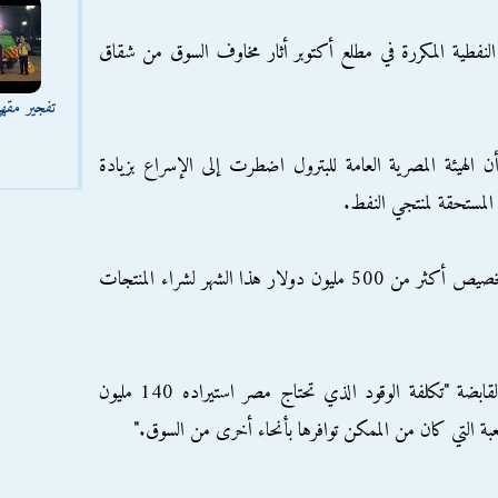
نفطية المكررة في مطلع أكتوبر أثار مخاوف السوق من شقاق
تفجير مقه
ن الهيئة المصرية العامة للبترول اضطرت إلى الإسراع بزيادة
المستحقة لمنتجي النفط.
وقال مسؤول حكومي إن هيئة البترول تنوي تخصيص أكثر من 500 مليون دولار هذا الشهر لشراء المنتجات
وقال أنجوس بلير مدير العمليات في فاروس القابضة "تكلفة الوقود الذي تحتاج مصر استيراده 140 مليون
صعبة التي كان من الممكن توافرها بأنحاء أخرى من السوق."