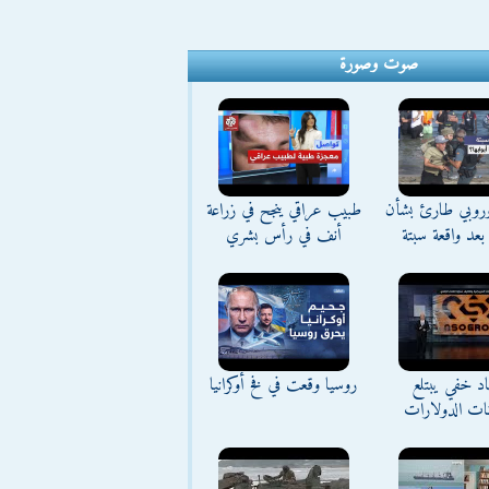
صوت وصورة
وروبي طارئ بشأن
طبيب عراقي ينجح في زراعة
بعد واقعة سبتة
أنف في رأس بشري
د خفي يبتلع
روسيا وقعت في فخ أوكرانيا
نات الدولارات