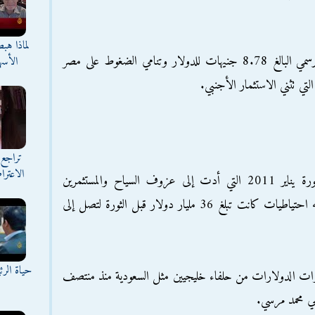
لماذا هب
يعني التراجع الحاد اتساع الفجوة مع السعر الرسمي البالغ 8.78 جنيهات للدولار وتنامي الضغوط على مصر
الأسه
تي تثني الاستثمار الأجنبي.
تراجع 
الاعترا
تجد مصر صعوبة في تدبير الدولارات منذ ثورة يناير 2011 التي أدت إلى عزوف السياح والمستثمرين
الأجانب. واستنزفت جهودها للدفاع عن الجنيه احتياطيات كانت تبلغ 36 مليار دولار قبل الثورة لتصل إلى
حياة الر
ات الدولارات من حلفاء خليجيين مثل السعودية منذ منتصف