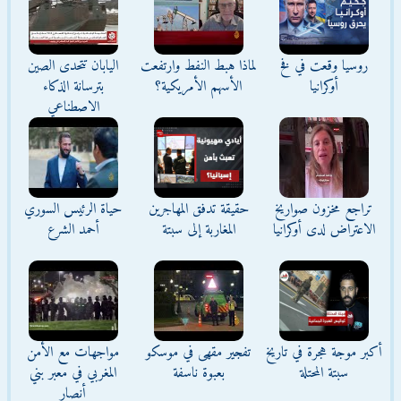
روسيا وقعت في فخ
لماذا هبط النفط وارتفعت
اليابان تتحدى الصين
أوكرانيا
الأسهم الأمريكية؟
بترسانة الذكاء
الاصطناعي
تراجع مخزون صواريخ
حقيقة تدفق المهاجرين
حياة الرئيس السوري
الاعتراض لدى أوكرانيا
المغاربة إلى سبتة
أحمد الشرع
أكبر موجة هجرة في تاريخ
تفجير مقهى في موسكو
مواجهات مع الأمن
سبتة المحتلة
بعبوة ناسفة
المغربي في معبر بني
أنصار