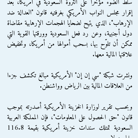
سُلط الضوء مؤخرا على الثروة السعودية في أمريكا، بعد
إقرار مجلس النواب الأمريكي بغرفتيه قانون "العدالة ضد
الإرهاب"، الذي يتيح لضحايا الهجمات الإرهابية مقاضاة
دول أجنبية، وعن رد فعل السعودية وورقتها القوية التي
ممكن أن تلوّح بها، بسحب أموالها من أمريكا، وتخفيض
علاقتها المالية معها.
ونشرت شبكة "سي إن إن" الأمريكية مبالغ تكشف جزءا
من العلاقات المالية بين الرياض وواشنطن.
وبحسب تقرير لوزارة الخزينة الأمريكية أصدرته بموجب
قانون "حق الحصول على المعلومات"، فإن المملكة العربية
السعودية تمتلك سندات خزينة أمريكية بقيمة 116.8