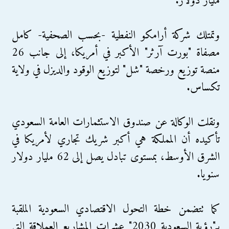
مليار دولار.
وتمتلك شركة أرامكو النفطية -بحسب الصحفية- كامل
مصفاة "بورت آرثر" الأكبر في أمريكا، إلى جانب 26
منصة توزيع ورخصة "شل" لتوزيع الوقود والديزل في ولاية
تكساس.
ونقلت الوكالة عن صندوق الاستثمارات العامة السعودي
تأكيده أن المملكة هي أكبر شريك تجاري لأمريكا في
الشرق الأوسط، بمستوى تبادل يصل إلى 62 مليار دولار
سنويا.
كما تتضمن خطة التحول الاقتصادي السعودية الملقبة
بـ"رؤية السعودية 2030" عشرات المشاريع العملاقة التي