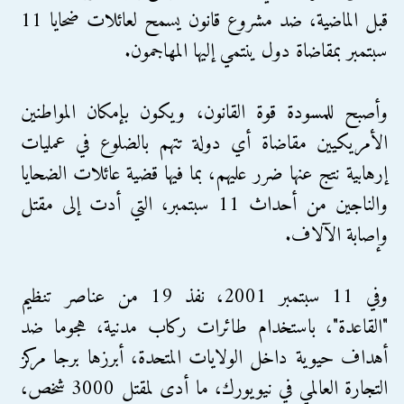
قبل الماضية، ضد مشروع قانون يسمح لعائلات ضحايا 11
سبتمبر بمقاضاة دول ينتمي إليها المهاجمون.
وأصبح للمسودة قوة القانون، ويكون بإمكان المواطنين
الأمريكيين مقاضاة أي دولة تتهم بالضلوع في عمليات
إرهابية نتج عنها ضرر عليهم، بما فيها قضية عائلات الضحايا
والناجين من أحداث 11 سبتمبر، التي أدت إلى مقتل
وإصابة الآلاف.
وفي 11 سبتمبر 2001، نفذ 19 من عناصر تنظيم
"القاعدة"، باستخدام طائرات ركاب مدنية، هجوما ضد
أهداف حيوية داخل الولايات المتحدة، أبرزها برجا مركز
التجارة العالمي في نيويورك، ما أدى لمقتل 3000 شخص،