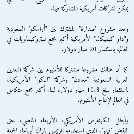
يمكن لشركات أمريكية المشاركة فيها.
ويعد مشروع "صدارة" المشترك بين "أرامكو" السعودية
و"داو كيميكال" الأمريكية أكبر مجمع للبتروكيماويات في
العالم، باستثمار 20 مليار دولار.
كما أن هنالك مشروعا مشتركا للألمنيوم بين شركة التعدين
العربية السعودية "معادن" وشركة "الكوا" الأمريكية،
باستثمار يبلغ 10.8 مليار دولار، لبناء أكبر مجمع متكامل
في العالم لإنتاج الألمنيوم.
وأبطل الكونغرس الأمريكي، الأربعاء الماضي، حق
النقض "فيتو"، الذي استخدمه الرئيس باراك أوباما، الجمعة