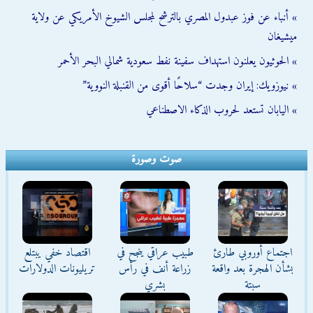
» أنباء عن فوز عبدول المصري بالترشح لمجلس الشيوخ الأمريكي عن ولاية
ميشيغان
» الحوثيون يعلنون استهداف سفينة نفط سعودية شمالي البحر الأحمر
» نيوزويك: إيران وجدت “سلاحًا أقوى من القنبلة النووية”
» اليابان تستعد لحروب الذكاء الاصطناعي
صوت وصورة
اجتماع أوروبي طارئ
طبيب عراقي ينجح في
اقتصاد خفي يبتلع
بشأن الهجرة بعد واقعة
زراعة أنف في رأس
تريليونات الدولارات
سبتة
بشري