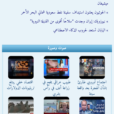
ميشيغان
» الحوثيون يعلنون استهداف سفينة نفط سعودية شمالي البحر الأحمر
» نيوزويك: إيران وجدت “سلاحًا أقوى من القنبلة النووية”
» اليابان تستعد لحروب الذكاء الاصطناعي
صوت وصورة
اجتماع أوروبي طارئ
طبيب عراقي ينجح في
اقتصاد خفي يبتلع
بشأن الهجرة بعد واقعة
زراعة أنف في رأس
تريليونات الدولارات
سبتة
بشري