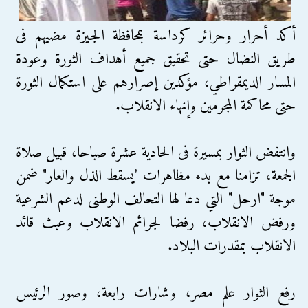
أكد أحرار وحرائر كرداسة بمحافظة الجيزة مضيهم فى
طريق النضال حتى تحقيق جميع أهداف الثورة وعودة
المسار الديمقراطي، مؤكدين إصرارهم على استكمال الثورة
حتى محاكمة المجرمين وإنهاء الانقلاب.
وانتفض الثوار بمسيرة فى الحادية عشرة صباحا، قبيل صلاة
الجمعة، تزامنا مع بدء مظاهرات "يسقط الذل والعار" ضمن
موجة "ارحل" التي دعا لها التحالف الوطنى لدعم الشرعية
ورفض الانقلاب، رفضا لجرائم الانقلاب وعبث قائد
الانقلاب بمقدرات البلاد.
رفع الثوار علم مصر، وشارات رابعة، وصور الرئيس