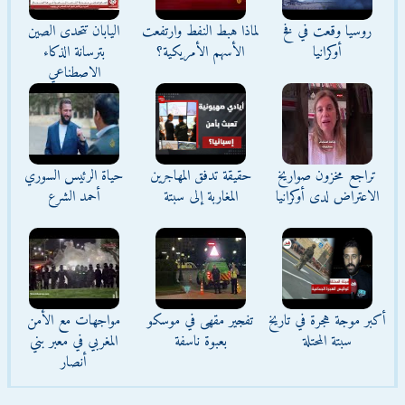
روسيا وقعت في فخ
لماذا هبط النفط وارتفعت
اليابان تتحدى الصين
أوكرانيا
الأسهم الأمريكية؟
بترسانة الذكاء
الاصطناعي
تراجع مخزون صواريخ
حقيقة تدفق المهاجرين
حياة الرئيس السوري
الاعتراض لدى أوكرانيا
المغاربة إلى سبتة
أحمد الشرع
أكبر موجة هجرة في تاريخ
تفجير مقهى في موسكو
مواجهات مع الأمن
سبتة المحتلة
بعبوة ناسفة
المغربي في معبر بني
أنصار