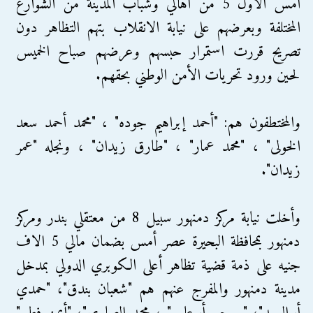
أمس الأول 5 من أهالي وشباب المدينة من الشوارع
المختلفة وبعرضهم على نيابة الانقلاب بتهم التظاهر دون
تصريح قررت استمرار حبسهم وعرضهم صباح الخميس
لحين ورود تحريات الأمن الوطني بحقهم.
والمختطفون هم: "أحمد إبراهيم جوده" ، "محمد أحمد سعد
الخولى" ، "محمد عمار" ، "طارق زيدان" ، ونجله "عمر
زيدان".
وأخلت نيابة مركز دمنهور سبيل 8 من معتقلي بندر ومركز
دمنهور بمحافظة البحيرة عصر أمس بضمان مالي 5 الاف
جنيه على ذمة قضية تظاهر أعلى الكوبري الدولي بمدخل
مدينة دمنهور والمفرج عنهم هم "شعبان بندق"، "حمدي