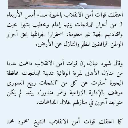
اعتقلت قوات أمن الانقلاب بالحيرة مساء أمس الأربعاء
3 من أحرار الدلنجات بينهم إمام وخطيب بشبرا خيت
واقتادتهم لجهة غير معلومة، استمرارا لجرائمها بحق أحرار
الوطن الرافضين للظلم والتنازل عن الأرض.
وقال شهود عيان، إن قوات أمن الانقلاب داهمت عددا
من منازل الأهالى بقرية الوفائية بمدينة الدلنجات محافظة
البحيرة أسفرت عن كل من "الشحات ربيع العمورى
موظف بالإدارة الزراعية وعمر مندور"، بينما لم يكن
متواجد آخرين في منازلهم خلال المداهمات.
كما اعتقلت قوات أمن الانقلاب الشيخ "محمود محمد