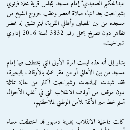
عبدالحكيم الصعيدي" إمام مسجد بمجلس قرية محلة فرنوي
بشبراخيت بعد انتهاء صلاة العصر وعقب خروج الشيخ من
مسجده من بين المصلين وأهالي القرية، ليتم تلفيق له محضر
تظاهر دون تصريح يحمل رقم 3832 لسنة 2016 إداري
شبراخيت.
يشار إلى أنه هذه ليست المرة الأولى التي يختطف فيها إمام
مسجد من بين الأهالي أو من مقر عمله بالأوقاف بالبحيرة،
فقد شهدت الدلنجات وشبراخيت أكثر من حالة مماثلة
دون موقف من أوقاف الانقلاب التي في أغلب الأحوال
تسلم خط سير الأئمة للأمن الوطني لملاحقتهم.
كانت داخلية الانقلاب بمدينة دمنهور قد اختطفت مساء