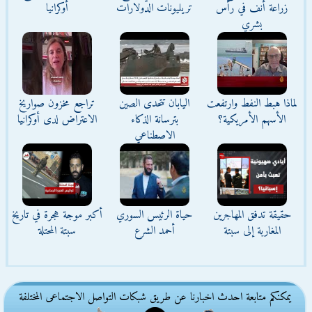
زراعة أنف في رأس
تريليونات الدولارات
أوكرانيا
بشري
لماذا هبط النفط وارتفعت
اليابان تتحدى الصين
تراجع مخزون صواريخ
الأسهم الأمريكية؟
بترسانة الذكاء
الاعتراض لدى أوكرانيا
الاصطناعي
حقيقة تدفق المهاجرين
حياة الرئيس السوري
أكبر موجة هجرة في تاريخ
المغاربة إلى سبتة
أحمد الشرع
سبتة المحتلة
يمكنكم متابعة احدث اخبارنا عن طريق شبكات التواصل الاجتماعى المختلفة