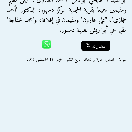
أبوالسيد"، "صبحي أبوعامر" ، محمد الصاوي"، "أيمن فطيم"
ومقيمين جميعا بقرية الحجناية بمركز دمنهور، الدكتور "أحمد
حجازي"، "على هارون" ومقيمان في إفلاقة، و"محمد خفاجة"
مقيم حي أبوالريش بمدينة دمنهور.
مشاركة
سياسة | المصدر: الحرية و العدالة | تاريخ النشر : الخميس 18 اغسطس 2016