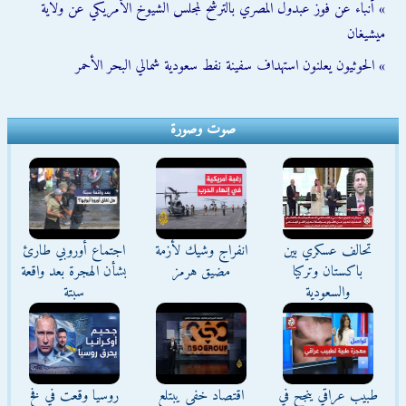
» أنباء عن فوز عبدول المصري بالترشح لمجلس الشيوخ الأمريكي عن ولاية
ميشيغان
» الحوثيون يعلنون استهداف سفينة نفط سعودية شمالي البحر الأحمر
صوت وصورة
تحالف عسكري بين
انفراج وشيك لأزمة
اجتماع أوروبي طارئ
باكستان وتركيا
مضيق هرمز
بشأن الهجرة بعد واقعة
والسعودية
سبتة
طبيب عراقي ينجح في
اقتصاد خفي يبتلع
روسيا وقعت في فخ