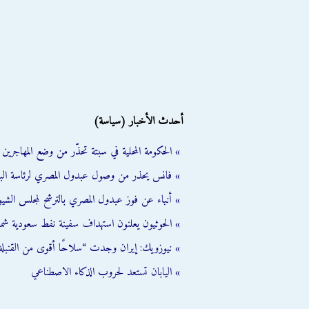
أحدث الأخبار (سياسة)
» الحكومة المحلية في سبتة تحذّر من وضع المهاجرين ال
» فانس يحذر من وصول عبدول المصري لرئاسة الب
» أنباء عن فوز عبدول المصري بالترشح لمجلس الشي
» الحوثيون يعلنون استهداف سفينة نفط سعودية شمال
» نيوزويك: إيران وجدت “سلاحًا أقوى من القنبلة 
» اليابان تستعد لحروب الذكاء الاصطناعي