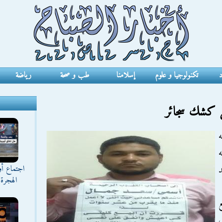
د
تكنولوجيا و علوم
إسلامنا
طب و صحة
رياضة
ل كشك سجائر
اجتماع أ
د
الهجرة 
ع
ل