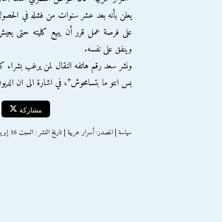
يعلن بأنه بعد عشر سنوات من فشله في الحصو
على فرصة عمل قرر أن يبيع كليته حتى يعي
وينفق على نفسه.
ونشر سعد رقم هاتفه النقال لمن يرغب بشراء كل
بس انتو ما بتسامحوش”، في اشارة الى ان الديون ا
مشاركة
سياسة | المصدر: أسرار عربية | تاريخ النشر : السبت 16 إبريل 2016