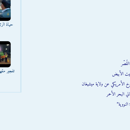
حياة الر
قُصّر
تفجير مقه
يت الأبيض
وخ الأمريكي عن ولاية ميشيغان
ي البحر الأحمر
النووية”