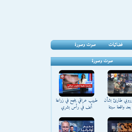
فضائيات
صوت وصورة
صوت وصورة
وروبي طارئ بشأن
طبيب عراقي ينجح في زراعة
بعد واقعة سبتة
أنف في رأس بشري