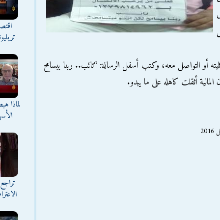
ل
اقتصا
ش
تريليو
يته أو التواصل معه، وكتب أسفل الرسالة: “تائب.. ربنا بيسامح
لمالية أثقلت كاهله على ما يبدو.
لماذا هب
الأسه
تراجع 
الاعترا