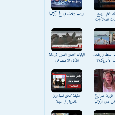
د خفي يبتلع
روسيا وقعت في فخ أوكرانيا
نات الدولارات
ط النفط وارتفعت
اليابان تتحدى الصين بترسانة
م الأمريكية؟
الذكاء الاصطناعي
مخزون صواريخ
حقيقة تدفق المهاجرين
ض لدى أوكرانيا
المغاربة إلى سبتة