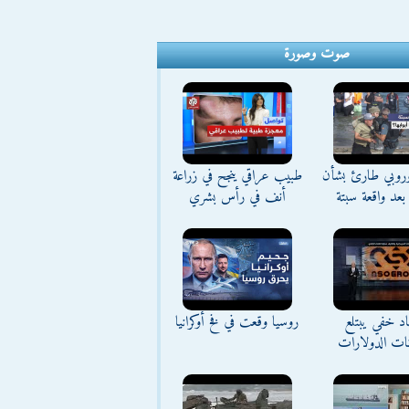
صوت وصورة
وروبي طارئ بشأن
طبيب عراقي ينجح في زراعة
بعد واقعة سبتة
أنف في رأس بشري
د خفي يبتلع
روسيا وقعت في فخ أوكرانيا
نات الدولارات