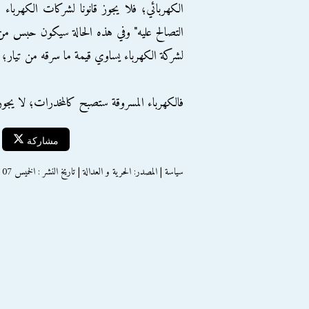
الكهربائي؛ فلا يجوز قانونا لشركات الكهرباء
التصالح عليه" وفي هذه الحالة سيكون حبس من ق
لشركة الكهرباء يساوي قيمة ما سرقه من تيار؛
فالكهرباء المسروقة ستصبح كالمخدرات؛ لا يجوز ح
مشاركة
سياسة | المصدر: الحرية و العدالة | تاريخ النشر : الخميس 07 إبريل 2016