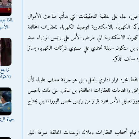
عيل، جاء على خلفية التحقيقات التي بدأتها مباحث الأموال
لماذا هب
 الكهرباء بالاسكندرية لتوصيله الكهرباء للعقارات المخالفة
الأسه
رباء الاسكندرية الي عرض الأمر علي رئيس الوزراء مبينا
 بل ستكون سابقة تحتذي علي مستوي شركات الكهرباء بسائر
ه سالف الذكر.
تراجع 
الاعترا
قط مجرد قرار اداري باطل؛ بل هو جريمة معاقب عليها؛ لأن
افق والخدمات للعقارات المخالفة؛ بل عاقب على ذلك بالحبس
يجوز تعديل الأمر بمجرد قرار من رئيس مجلس الوزراء؛ بل يحتاج
حياة الر
قيام أصحاب العقارات وملاك الوحدات المخالفة بسرقة التيار