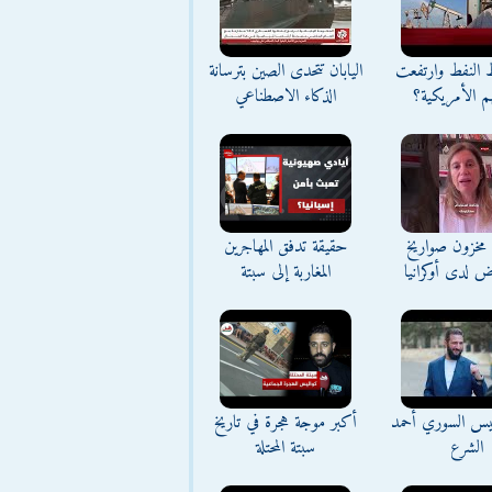
ط النفط وارتفعت
اليابان تتحدى الصين بترسانة
م الأمريكية؟
الذكاء الاصطناعي
مخزون صواريخ
حقيقة تدفق المهاجرين
ض لدى أوكرانيا
المغاربة إلى سبتة
ئيس السوري أحمد
أكبر موجة هجرة في تاريخ
الشرع
سبتة المحتلة