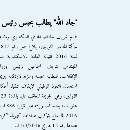
"جاد الله" يطالب بحبس رئيس و
تقدم شريف جادالله المحامي السكندري ومنس
حركة المحامين الثوريين، ببلاغ حمل ر
لسنة 2016 للنيابة العامة بالاسكندرية ض
المهندس شريف اسماعيل رئيس وزراء
الإنقلاب، للمطالبه بحبسه وعزله لارتكابه جريم
استعمال النفوذ الوظيفي لإيقاف تنفيذ أحكا
القوانين؛ وهي الجريمة المعاقب عليها ب
عقوبات؛ بعدما أصدر إسماعيل قراره
2016 بالسماح بتركيب عدادات كهرباء "كودية
عددها رقم 13 بتاريخ 31/3/2016.