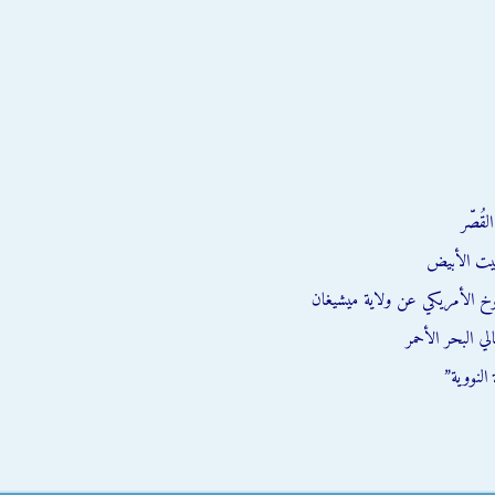
قُصّر
يت الأبيض
وخ الأمريكي عن ولاية ميشيغان
ي البحر الأحمر
النووية”