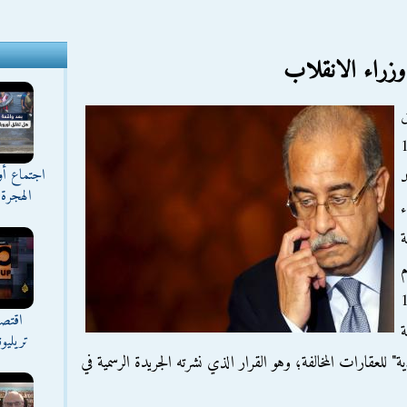
زراء الانقلاب
ق
قم 1817
اجتماع أ
د
الهجرة 
ة
م
المادة 123
اقتصا
 886 لسنة
تريليو
" للعقارات المخالفة؛ وهو القرار الذي نشرته الجريدة الرسمية في