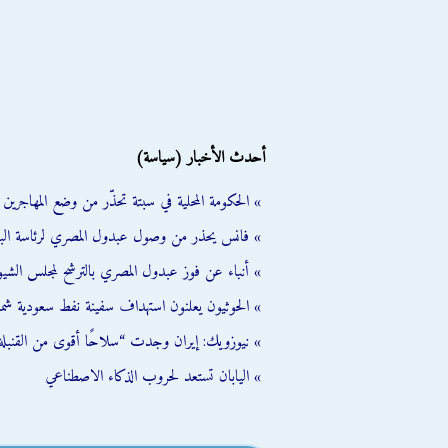
أحدث الأخبار (سياسة)
» الحكومة المحلية في سبتة تحذّر من وضع المهاجرين ال
» فانس يحذر من وصول عبدول المصري لرئاسة الب
» أنباء عن فوز عبدول المصري بالترشح لمجلس الشي
» الحوثيون يعلنون استهداف سفينة نفط سعودية شمال
» نيوزويك: إيران وجدت “سلاحًا أقوى من القنبلة 
» اليابان تستعد لحروب الذكاء الاصطناعي