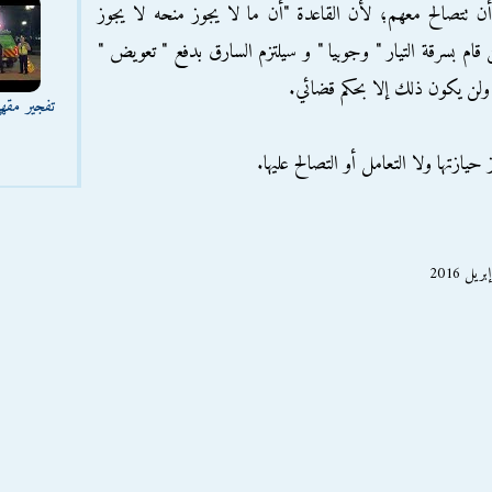
 أن تتصالح معهم؛ لأن القاعدة "أن ما لا يجوز منحه لا يجوز
ام بسرقة التيار " وجوبيا " و سيلتزم السارق بدفع " تعويض "
 ولن يكون ذلك إلا بحكم قضائي.
تفجير مقه
يازتها ولا التعامل أو التصالح عليها.