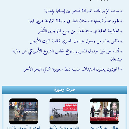
» حرب الإجراءات المضادة تستعر بين إسبانيا وإيطاليا
» هجوم بمسيّرة يستهدف خزان نفط في مصفاة الزاوية غربي ليبيا
» الحكومة المحلية في سبتة تحذّر من وضع المهاجرين القُصّر
» فانس يحذر من وصول عبدول المصري لرئاسة البيت الأبيض
» أنباء عن فوز عبدول المصري بالترشح لمجلس الشيوخ الأمريكي عن ولاية
ميشيغان
» الحوثيون يعلنون استهداف سفينة نفط سعودية شمالي البحر الأحمر
صوت وصورة
تحالف عسكري بين
انفراج وشيك لأزمة
اجتماع أوروبي طارئ