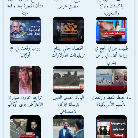
باكستان وتركيا
مضيق هرمز
بشأن الهجرة بعد واقعة
والسعودية
سبتة
طبيب عراقي ينجح في
اقتصاد خفي يبتلع
روسيا وقعت في فخ
زراعة أنف في رأس
تريليونات الدولارات
أوكرانيا
بشري
لماذا هبط النفط وارتفعت
اليابان تتحدى الصين
تراجع مخزون صواريخ
الأسهم الأمريكية؟
بترسانة الذكاء
الاعتراض لدى أوكرانيا
الاصطناعي