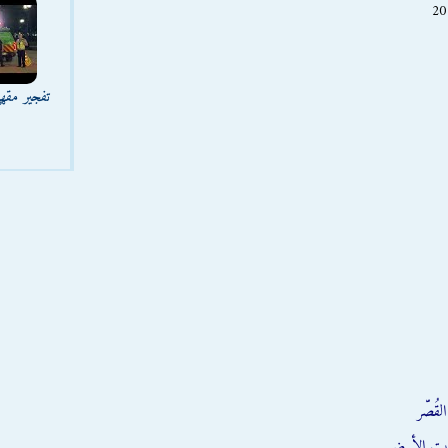
تفجير مقه
قُصّر
يت الأبيض