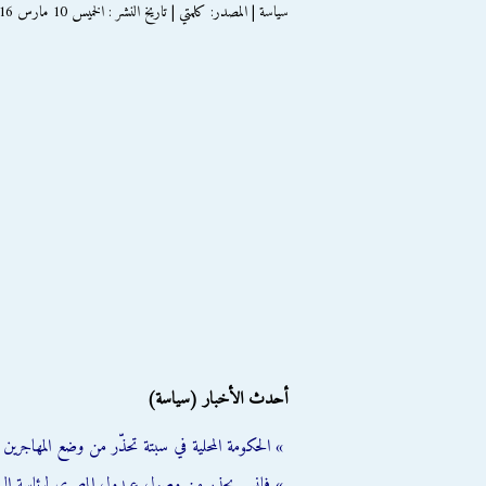
سياسة | المصدر: كلمتي | تاريخ النشر : الخميس 10 مارس 2016
أحدث الأخبار (سياسة)
» الحكومة المحلية في سبتة تحذّر من وضع المهاجرين ال
» فانس يحذر من وصول عبدول المصري لرئاسة الب