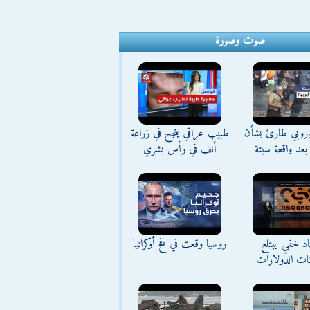
صوت وصورة
وروبي طارئ بشأن
طبيب عراقي ينجح في زراعة
بعد واقعة سبتة
أنف في رأس بشري
د خفي يبتلع
روسيا وقعت في فخ أوكرانيا
نات الدولارات