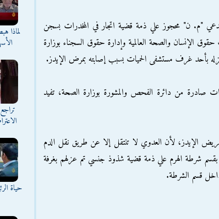
يدعي "م. ن" محجوز علي ذمة قضية اتجار في المخدرات بسجن
لماذا هب
حقوق الإنسان والصحة العالمية وإدارة حقوق السجناء بوزارة
الأسه
وعزله بأحد غرف مستشفى الحميات بسبب إصابته بمرض الإيدز.
ات صادرة من دائرة الفحص والمشورة بوزارة الصحة، تفيد
تراجع 
الاعترا
ريض الإيدز، لأن العدوي لا تنتقل إلا عن طريق نقل الدم
زين بقسم شرطة الهرم علي ذمة قضية شذوذ جنسي تم عزلهم بغرفة
ن داخل قسم الشرطة.
حياة الر