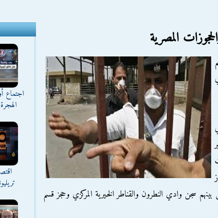
اجتماع أ
الهجرة 
ي
ر
ت
اقتصا
دز
تريليو
ينهم سجن وادي النطرون والقناطر الخيرية المركزي وحجز قسم