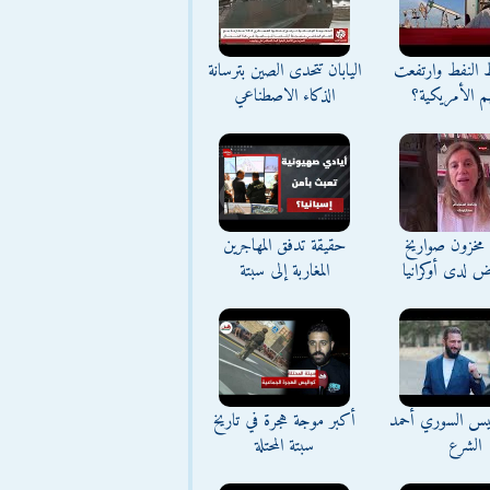
ط النفط وارتفعت
اليابان تتحدى الصين بترسانة
م الأمريكية؟
الذكاء الاصطناعي
مخزون صواريخ
حقيقة تدفق المهاجرين
ض لدى أوكرانيا
المغاربة إلى سبتة
ئيس السوري أحمد
أكبر موجة هجرة في تاريخ
الشرع
سبتة المحتلة