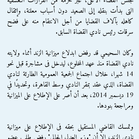
مجلس القضاء الأعلى، عبر حزمة من القرارات التعسفية
التى بدأت بنقله إلى الصعيد دون أسباب معلنة، وإثقال
كاهله بآلاف القضايا من أجل الانتقام منه على فضح
سرقات رئيس نادي القضاة السابق.
وكان السحيمي قد رفض ابدلاع ميزانية الزند أثناء ولايته
نادي القضاة منذ عهد المخلوع، ليدخل فى مشاجرة قبل نحو
14 شهرا، خلال اجتماع الجمعية العمومية الطارئة لنادي
القضاة، الذي عقد بمقر النادي وسط القاهرة، وتحديدًا في
19 ديسمبر 2014، بعد أن أصر على الإطلاع على الميزانية
ومراجعة بنودها.
وتمسك القاضي المستقيل بحقه فى الإطلاع على ميزانية
نادي الزند، إلا أن "وزير العدل الحالي" رفض طلب عضو