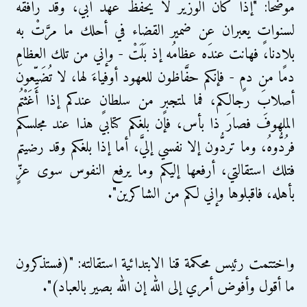
موضحا: "إذا كان الوزير لا يحفظ عهد أبي، وقد رافقه
لسنواتٍ يعبران عن ضمير القضاء في أحلك ما مرَّتْ به
بلادنا، فهانت عندَه عظامُه إذ بَلَتْ - وإني من تلك العظامِ
دمًا من دمٍ - فإنكم حفَّاظون للعهود أوفياءَ لها، لا تُضَيِّعون
أصلابَ رجالكم، فما لمتجبرٍ من سلطانٍ عندكم إذا أَغَثْتُم
الملهوفَ فصارَ ذا بأس، فإن بلغكم كتابي هذا عند مجلسكم
فرُدُّوهُ، وما تردُّون إلا نفسي إليَّ، أما إذا بلغكم وقد رضيتم
فتلك استقالتي، أرفعها إليكم وما يرفع النفوس سوى عزٍّ
بأهله، فاقبلوها وإني لكم من الشاكرين".
واختتمت رئيس محكمة قنا الابتدائية استقالته: "(فستذكرون
ما أقول وأفوض أمري إلى الله إن الله بصير بالعباد)".