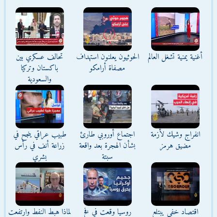
أغنية يمنية تشغل العالم
الحوثيون يعلنون استهداف
تحالف عسكري بين
مصفاة أرامكو
باكستان وتركيا
والسعودية
انفراج وشيك لأزمة
اجتماع أوروبي طارئ
طبيب عراقي ينجح في
مضيق هرمز
بشأن الهجرة بعد واقعة
زراعة أنف في رأس
سبتة
بشري
اقتصاد خفي يبتلع
روسيا وقعت في فخ
لماذا هبط النفط وارتفعت