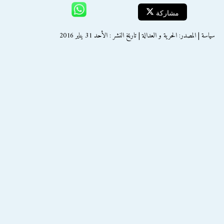
مشاركة
سياسة | المصدر: الحرية و العدالة | تاريخ النشر : الأحد 31 يناير 2016