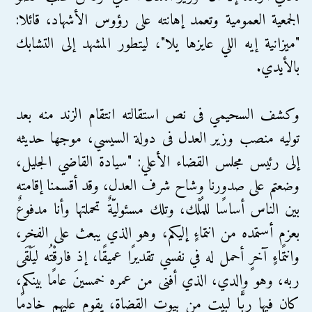
الجمعية العمومية وتعمد إهانته على رؤوس الأشهاد، قائلا:
"ميزانية إيه اللي عايزها يلا"، ليتطور المشهد إلى التشابك
بالأيدي.
وكشف السحيمي فى نص استقالته انتقام الزند منه بعد
توليه منصب وزير العدل فى دولة السيسي، موجها حديثه
إلى رئيس مجلس القضاء الأعلي: "سيادة القاضي الجليل،
وضعتم على صدورنا وشاح شرف العدل، وقد أقسمنا إقامته
بين الناس أساسًا للمُلْك، وتلك مسئوليّةٌ تحملتها وأنا مدفوعٌ
بعزمٍ أستمده من انتماءٍ إليكم، وهو الذي يبعث على الفخر،
وانتماءٍ آخرٍ أحمل له في نفسي تقديرًا عميقًا، إذ فارقْتُه ليَلْقَى
ربه، وهو والدي، الذي أفنى من عمره خمسينَ عامًا بينكم،
كان فيها ربًّا لبيتٍ من بيوت القضاة، يقوم عليهم خادمًا