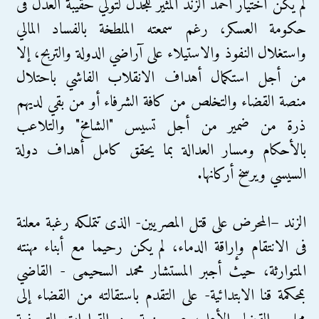
لم يكن اختيار أحمد الزند المثير للجدل لتولي حقيبة العدل فى
حكومة العسكر، رغم سمعته الملطخة بالفساد المالي
واستغلال النفوذ والاستيلاء على آراضي الدولة والتربح، إلا
من أجل استكمال أهداف الانقلاب الفاشي باحتلال
منصة القضاء والتخلص من كافة الشرفاء أو من بقي لديهم
ذرة من ضمير من أجل تسيس "الشامخ" والتلاعب
بالأحكام ومسار العدالة بما يحقق كامل أهداف دولة
السيسي ويرسخ أركانها.
الزند –المحرض على قتل المصريين- الذى تتملكه رغبة معلنة
فى الانتقام وإراقة الدماء، لم يكن رحيما مع أبناء مهنته
المتوارثة، حيث أجبر المستشار محمد السحيمى - القاضي
بمحكمة قنا الابتدائية- على التقدم باستقالته من القضاء إلى