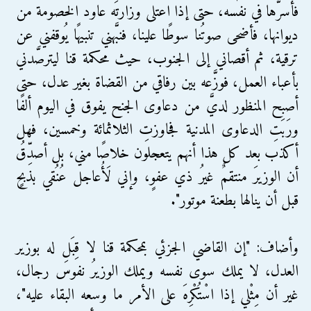
فأسرَّها في نفسه، حتى إذا اعتلى وزارتَه عاود الخصومة من
ديوانها، فأضحى صوتُنا سوطًا علينا، فنبَّهني تنبيهًا يُوقفني عن
ترقية، ثم أقصاني إلى الجنوب، حيث محكمة قنا ليترصَّدني
بأعباء العمل، فوزَّعه بين رفاقي من القضاة بغير عدل، حتى
أصبح المنظور لديَّ من دعاوى الجنح يفوق في اليوم ألفًا
ورَبَتِ الدعاوى المدنية فجاوزتِ الثلاثمائة وخمسين، فهل
أكذب بعد كل هذا أنهم يتعجلون خلاصًا مني، بل أصدِّقُ
أن الوزيرَ منتقمٌ غيرُ ذي عفوٍ، وإني لَأُعاجل عُنُقي بذبحٍ
قبل أن ينالها بطعنة موتور".
وأضاف: "إن القاضي الجزئي بمحكمة قنا لا قِبَل له بوزير
العدل، لا يملك سوى نفسه ويملك الوزيرُ نفوسَ رجال،
غير أن مِثْلي إذا اسْتُكْرِهَ على الأمر ما وسعه البقاء عليه"،