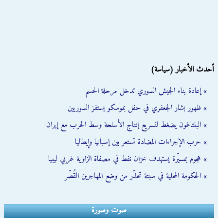
أحدث الأخبار (سياسة)
» إعادة بناء الجيش السوري تدخل مرحلة الحسم
» ظهور بشار الجعفري في حفل بموسكو يستفز السوريين
» البنتاغون يضغط لتسريع إنتاج الأسلحة وسط الحرب مع إيران
» حرب الإجراءات المضادة تستعر بين إسبانيا وإيطاليا
» هجوم بمسيّرة يستهدف خزان نفط في مصفاة الزاوية غربي ليبيا
» الحكومة المحلية في سبتة تحذّر من وضع المهاجرين القُصّر
صوت وصورة