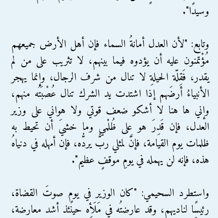
وسيدًا".
وتابع: "لأن العدل أمانةُ السماء فإن أهل الأرض جميعهم
مُؤْتمنون عليه أن يؤدوه فيما بينهم، لا تثريب على من لم
يقدر، فَقِلّة الحيلةِ لا تنال من شرف الرجال، وإنما يهجر
الأنبياءُ أرضَهم إذا اشتدت يد الشرك تنال عُصْبَتُه منهم،
وإني ها هنا لا أشكو ضعف قوتي ولا هواني على وزير
العدل، فإن قَدِرَ هو على ظُلْمي وما خشيَ أن تحيط به
ظلمات يوم القيامة، فإنَّ لمثلي ربٌّ يردُّه، فإن أمهله في دنياهُ
هذه، فإنه لن يهمله في يومِ موقفٍ عظيم".
واستطرد السحيمي: "كان الوزير في يومٍ صوتَ القضاة،
رئيسًا لناديهم، وقد عارضتُه في مَلَأِه حينئذ أشد معارضة،