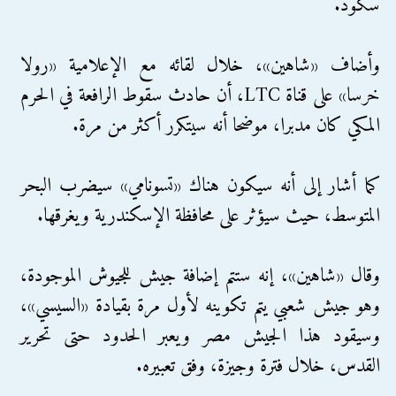
سكود.
وأضاف «شاهين»، خلال لقائه مع الإعلامية «رولا
خرسا» على قناة LTC، أن حادث سقوط الرافعة في الحرم
المكي كان مدبرا، موضحا أنه سيتكرر أكثر من مرة.
كما أشار إلى أنه سيكون هناك «تسونامي» سيضرب البحر
المتوسط، حيث سيؤثر على محافظة الإسكندرية ويغرقها.
وقال «شاهين»، إنه ستتم إضافة جيش للجيوش الموجودة،
وهو جيش شعبي يتم تكوينه لأول مرة بقيادة «السيسي»،
وسيقود هذا الجيش مصر ويعبر الحدود حتى تحرير
القدس، خلال فترة وجيزة، وفق تعبيره.