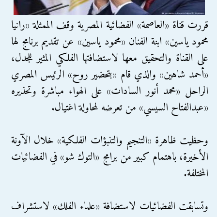
قررت قناة «العاصمة» الفضائية المصرية وقف الممثلة «رانيا
محمود ياسين» ابنة الفنان «محمود ياسين» عن تقديم برنامج لها
على القناة والتحقيق معها لاستضافتها الفلكي المثير للجدل،
«أحمد شاهين» والذي قام «بتحضير روح» الرئيس المصري
الراحل «محمد أنور السادات» على الهواء مباشرة وتحذيره
«عبدالفتاح السيسي» من تعرضه لمحاولة اغتيال.
وحظيت ظاهرة «التنجيم والتنبؤات الفلكية» خلال الآونة
الأخيرة، باهتمام كبير من برامج «التوك شو» في الفضائيات
المختلفة.
وتسابقت الفضائيات لاستضافة «علماء الفلك» لاستشراف