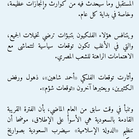
المستقبل وما سيحدث فيه من كوارث وإنجازات عظيمة،
وخاصة في بداية كل عام.
ويتنافس هؤلاء الفلكيون بتنبؤات ترضي تخيلات الجميع،
والتي في الأغلب تكون توقعات سياسية لتتماشى مع
الاهتمامات الراهنة للشعب المصري.
وأثارت توقعات الفلكي «أحمد شاهين»، ذهول ورفض
الكثيرين، ويعتبرها آخرون «توقعات شؤم».
وتنبأ في وقت سابق من العام الماضي، بأن الفترة القريبة
القادمة بالسعودية هي الأسوأ على الإطلاق، موضحا أن
تنظيم «الدولة الإسلامية» سيضرب السعودية بصواريخ