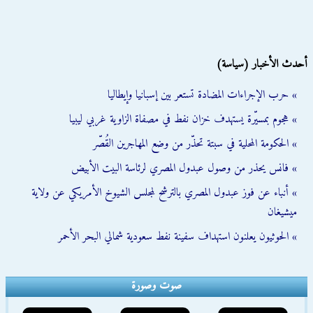
أحدث الأخبار (سياسة)
» حرب الإجراءات المضادة تستعر بين إسبانيا وإيطاليا
» هجوم بمسيّرة يستهدف خزان نفط في مصفاة الزاوية غربي ليبيا
» الحكومة المحلية في سبتة تحذّر من وضع المهاجرين القُصّر
» فانس يحذر من وصول عبدول المصري لرئاسة البيت الأبيض
» أنباء عن فوز عبدول المصري بالترشح لمجلس الشيوخ الأمريكي عن ولاية
ميشيغان
» الحوثيون يعلنون استهداف سفينة نفط سعودية شمالي البحر الأحمر
صوت وصورة