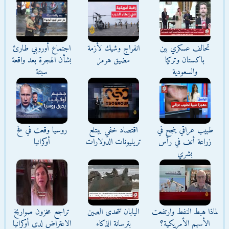
تحالف عسكري بين
انفراج وشيك لأزمة
اجتماع أوروبي طارئ
باكستان وتركيا
مضيق هرمز
بشأن الهجرة بعد واقعة
والسعودية
سبتة
طبيب عراقي ينجح في
اقتصاد خفي يبتلع
روسيا وقعت في فخ
زراعة أنف في رأس
تريليونات الدولارات
أوكرانيا
بشري
لماذا هبط النفط وارتفعت
اليابان تتحدى الصين
تراجع مخزون صواريخ
الأسهم الأمريكية؟
بترسانة الذكاء
الاعتراض لدى أوكرانيا