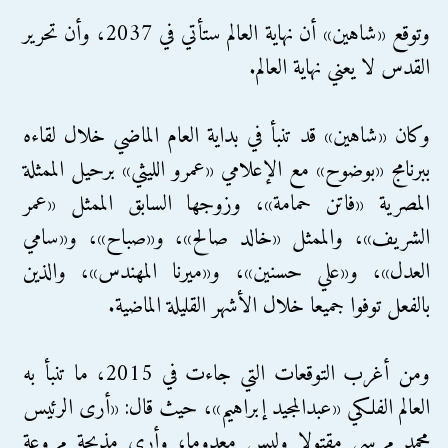
وتوقع «شاهين» أن نهاية العالم ستأتي في 2037، وأن تحرير
القدس لا يعني نهاية العالم.
وكان «شاهين» قد تنبأ في بداية العام الماضي خلال لقاءه
ببرنامج «بوضوح» مع الإعلامي «عمرو الليثي» برحيل الممثلة
المصرية «فاتن حمامة»، وزوجها السابق الممثل «عمر
الشريف»، والممثل «خالد صالح»، و«صباح»، و«سامي
العدل»، و«علي حسنين»، و«ميرنا المهندس»، والذين
بالفعل توفوا جميعا خلال الأشهر القليلة الماضية.
ومن أغرب التوقعات التي جاءت في 2015، ما تنبأ به
العالم الفلكي «عبدالمجيد إبراهيم»، حيث قال: «أرى الرئيس
محمد مرسي مقتولا وليس معدوما، وأرى مذبحة مروعة