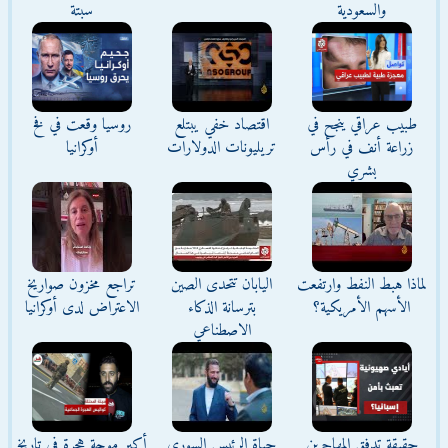
والسعودية
سبتة
طبيب عراقي ينجح في
اقتصاد خفي يبتلع
روسيا وقعت في فخ
زراعة أنف في رأس
تريليونات الدولارات
أوكرانيا
بشري
لماذا هبط النفط وارتفعت
اليابان تتحدى الصين
تراجع مخزون صواريخ
الأسهم الأمريكية؟
بترسانة الذكاء
الاعتراض لدى أوكرانيا
الاصطناعي
حقيقة تدفق المهاجرين
حياة الرئيس السوري
أكبر موجة هجرة في تاريخ