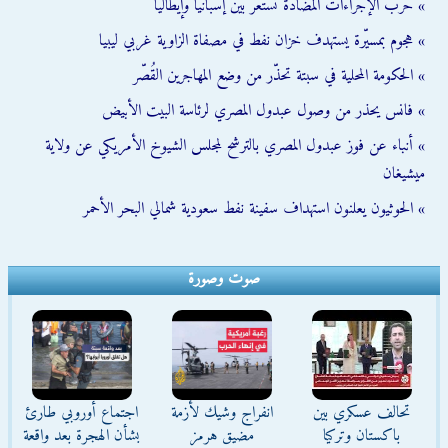
» حرب الإجراءات المضادة تستعر بين إسبانيا وإيطاليا
» هجوم بمسيّرة يستهدف خزان نفط في مصفاة الزاوية غربي ليبيا
» الحكومة المحلية في سبتة تحذّر من وضع المهاجرين القُصّر
» فانس يحذر من وصول عبدول المصري لرئاسة البيت الأبيض
» أنباء عن فوز عبدول المصري بالترشح لمجلس الشيوخ الأمريكي عن ولاية
ميشيغان
» الحوثيون يعلنون استهداف سفينة نفط سعودية شمالي البحر الأحمر
صوت وصورة
تحالف عسكري بين
انفراج وشيك لأزمة
اجتماع أوروبي طارئ
باكستان وتركيا
مضيق هرمز
بشأن الهجرة بعد واقعة