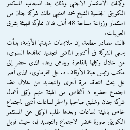
وكذلك الاستثمار الأجنبى وذلك بعد انسحاب المستثمر
الكويتى الجنسية الشيخ محمد العتيبى مالك شركة جنان من
استثمار وزراعة مساحة 48 ألف فدان مملوكة للهيئة بشرق
العوينات.
قالت مصادر مطلعة، إن ملابسات شهدتها الأزمة، بدأت
بسعى الشركة فى أكتوبر الماضى لتجديد تعاقدها السنوى،
من خلال وكيلها بالقاهرة ويدعى رعد، الذى حضر إلى
مكتب رئيس هيئة الأوقاف د. على الفرماوى، الذى أصر
على بحث التعاقد مرة أخرى والتجديد من خلال عقد
اجتماع حضره 5 أشخاص من الهيئة منهم وكيل أعمال
شركة جنان وشقيق صاحبها واستمر لساعات أنتهى باجتماع
خاص بالهيئة لساعات وبعدها طلب الوكيل عن المستثمر
الكويتى صورة محضر الاجتماع والتجديد له، حيث قوبل