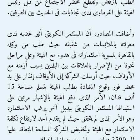
الطلب بالرفض وتقطيع محضر الاجتماع من قبل رئيس
الهيئة على الفرماوى لدى تجاذبات فى الحديث بين الطرفين.
وأضافت المصادر، أن المستثمر الكويتى أثير غضبه لدى
معرفته بالملابسات من شقيقه حيث طلب من وكيله
بالقاهرة بتسوية استثماراته فى هدوء مع الهيئة وعلى مراحل
تخوفا من الإضرار بالعلاقات بين البلدين بسبب أزمته مع
الأوقاف، حيث أرسلت الشركة إلى الأوقاف إنذار على يد
محضر فور وقوع المشادة يطالب الهيئة بتسلم مساحة 15
ألف فدان، الأمر الذى دفع الهيئة بالإشهار مرتين على
استبدالها المستثمر الكويتى ببديل آخر يرغب الاستثمار،
وهو الأمر الذى لم يتحقق حيث لم يتقدم أحد لارتفاع تكلفة
الاستثمار مع الهيئة وتخفيض الشركة المساحة المتعاقد عليها