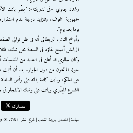
وشدد جالوي –فى تدوينته-: "مِصْر باتت الآ
جمهورية الخوف، وتتزايد درجة عدم استقراره
يوما بعد يوم".
وأوضح النائب البريطاني أنه فى ظل توالي الصف
الداخل أصبح بقاؤه فى السلطة محل شك، قائلا: "
وكان جالوي قد أعلن فى العديد من المناسبات أ
حوله المانحون من دول الجوار، بعد أن أثبت 
على الحكم، وباتت كلفة بقائه على رأس السلطة
الشارع المِصْري وباتت على وشك الانفجار فى وج
مشاركة
سياسة | المصدر: جريدة الشعب | تاريخ النشر : الثلاثاء 01 ديسمبر 2015