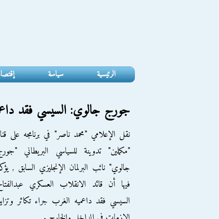
الرئيسية
سياسة
إقتصا
جورج جالوي: السيسي فقد داعمي
نقل الإعلامي "محمد ناصر" في برنامجه على قنا
"مكملين" تدوينة للسياسي البريطاني "جور
جالوي" نائب البرلمان الإنجليزي السابق , يؤك
فيها أن قائد الانقلاب العسكري عبدالفتا
السيسي فقد داعميه الغرب جراء تكاثر وتزاي
الازمات فى الداخل والخارج .