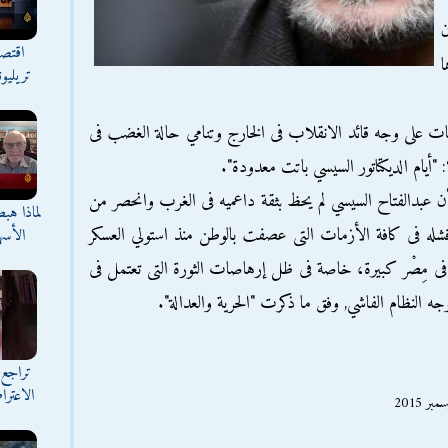
ن
اقتصا
ا
تريليو
عات على وجه قائد الانقلاب فى الخارج وتنامي حالة الغضب فى
أيام الديكتاتور السيسي باتت معدودة".
ن عبدالفتاح السيسي لم يحظ بثقة داعميه فى الغرب وانحصر من
لماذا هب
فشله فى كافة الأزمات التى عصفت بالوطن منذ استولي العسكر
الأسه
 فى مِصْر كبيرة، خاصة فى ظل إرهاصات الثورة التى تعتمل فى
ه النظام الفاشي, وفق ما ذكرت "الحرية والعدالة".
تراجع 
الاعترا