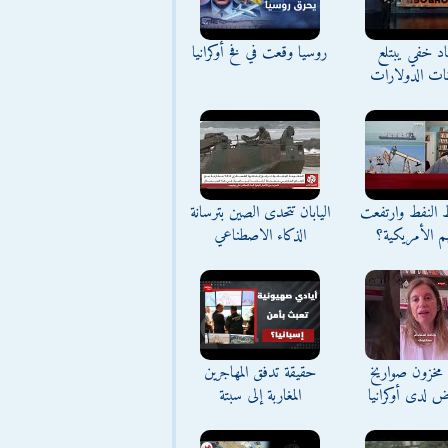
د خفي يبتلع
روسيا وقعت في فخ أوكرانيا
نات الدولارات
ط النفط وارتفعت
اليابان تتحدى الصين بترسانة
م الأمريكية؟
الذكاء الاصطناعي
مخزون صواريخ
حقيقة تدفق المهاجرين
ض لدى أوكرانيا
المغاربة إلى سبتة