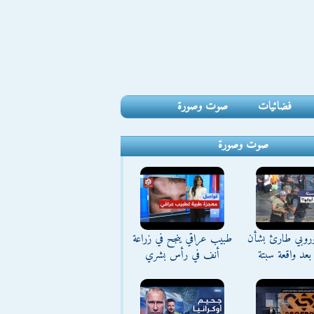
فضائيات
صوت وصورة
صوت وصورة
وروبي طارئ بشأن
طبيب عراقي ينجح في زراعة
بعد واقعة سبتة
أنف في رأس بشري