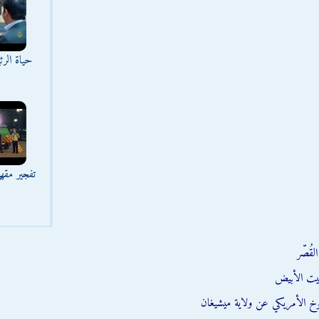
حياة الر
تفجير مقه
قُصّر
يت الأبيض
وخ الأمريكي عن ولاية ميشيغان