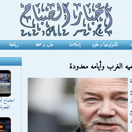
د
تكنولوجيا و علوم
إسلامنا
طب و صحة
رياضة
ه الغرب وأيامه معدودة
ة
ج
اجتماع أ
د
الهجرة 
ح
د