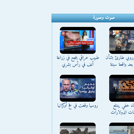
صوت وصورة
وروبي طارئ بشأن
طبيب عراقي ينجح في زراعة
بعد واقعة سبتة
أنف في رأس بشري
د خفي يبتلع
روسيا وقعت في فخ أوكرانيا
نات الدولارات