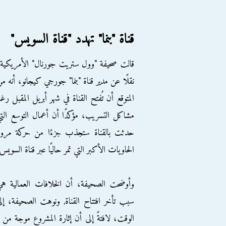
قناة "بنما" تهدد "قناة السويس"
قالت صحيفة "وول ستريت جورنال" الأمريكية
نقلًا عن مدير قناة "بنما" جورجي كيجانو، أنه م
المتوقع أن تُفتح القناة في شهر أبريل المقبل رغ
مشاكل التسريب، مؤكدًا أن أعمال التوسع الت
حدثت بالقناة ستجذب جزءًا من حركة مرور
الحاويات الأكبر التي تمر حاليًا عبر قناة السويس
وأوضحت الصحيفة، أن الخلافات العمالية ه
سبب تأخر افتتاح القناة, ونوهت الصحيفة، إ
الوقت، لافتةً إلى أن إثارة المشروع موجة من أ