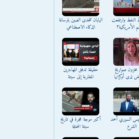
ط النفط وارتفعت
اليابان تتحدى الصين بترسانة
م الأمريكية؟
الذكاء الاصطناعي
مخزون صواريخ
حقيقة تدفق المهاجرين
ض لدى أوكرانيا
المغاربة إلى سبتة
ئيس السوري أحمد
أكبر موجة هجرة في تاريخ
الشرع
سبتة المحتلة