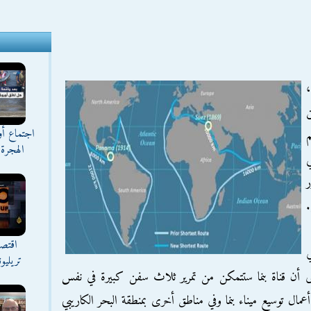
،
ن
اجتماع أ
م
الهجرة 
ي
.
اقتصا
ي
تريليو
لى أن قناة بنما ستتمكن من تمرير ثلاث سفن كبيرة في نفس
عمال توسيع ميناء بنما وفي مناطق أخرى بمنطقة البحر الكاريبي