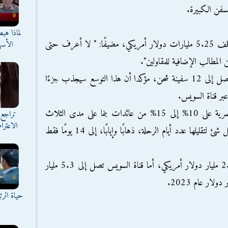
سفن الكبيرة.
لماذا هب
وقال كيجانو للصحيفة، إن مشروع قناة بنما تكلف 5.25 مليارات دولار أمريكي، مضيفًا: " لا أعرف حتى
الأسه
 المطالب الإضافية للمقاولين".
وأردفت للصحيفة، أن قناة بنما ستستوعب ما يصل إلى 12 سفينة شحن، مؤكدا أن هذا التوسع سيجذب جزءًا
عبر قناة السويس.
ولفت "كيجانو" إلى حصول قناة السويس المصرية على 10% إلى 15% من عائدات بنما على مدى الثلاث
تراجع 
الاعترا
سنوات الماضية، مضيفًا أن افتتاح بنما سيغير كل شئ لتقليلها عدد أيام الرحلة، ذهابًا وإيابًا، إلى 14 يومًا فقط
يُذكر، أن الإيرادات السنوية لبنما تصل نحو 2.6 مليار دولار أمريكي، أما قناة السويس تصل إلى 5.3 مليار
حياة الر