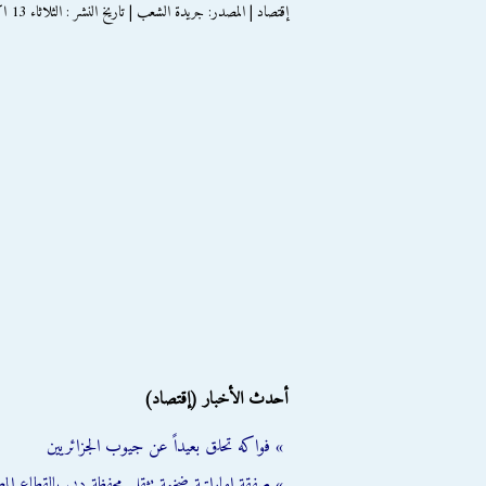
إقتصاد | المصدر: جريدة الشعب | تاريخ النشر : الثلاثاء 13 اكتوبر 2015
أحدث الأخبار (إقتصاد)
» فواكه تحلق بعيداً عن جيوب الجزائريين
» صفقة إماراتية ضخمة تثقل محفظة دبي بالقطاع الم