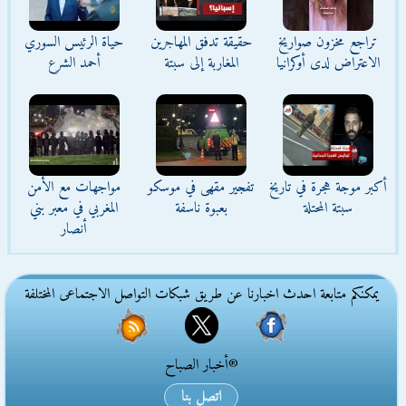
تراجع مخزون صواريخ
حقيقة تدفق المهاجرين
حياة الرئيس السوري
الاعتراض لدى أوكرانيا
المغاربة إلى سبتة
أحمد الشرع
أكبر موجة هجرة في تاريخ
تفجير مقهى في موسكو
مواجهات مع الأمن
سبتة المحتلة
بعبوة ناسفة
المغربي في معبر بني
أنصار
يمكنكم متابعة احدث اخبارنا عن طريق شبكات التواصل الاجتماعى المختلفة
®أخبار الصباح
اتصل بنا