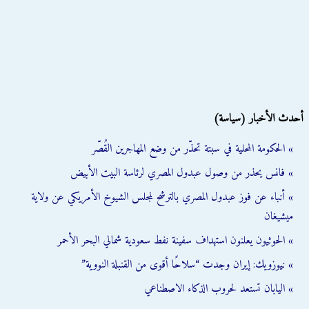
أحدث الأخبار (سياسة)
» الحكومة المحلية في سبتة تحذّر من وضع المهاجرين القُصّر
» فانس يحذر من وصول عبدول المصري لرئاسة البيت الأبيض
» أنباء عن فوز عبدول المصري بالترشح لمجلس الشيوخ الأمريكي عن ولاية
ميشيغان
» الحوثيون يعلنون استهداف سفينة نفط سعودية شمالي البحر الأحمر
» نيوزويك: إيران وجدت “سلاحًا أقوى من القنبلة النووية”
» اليابان تستعد لحروب الذكاء الاصطناعي