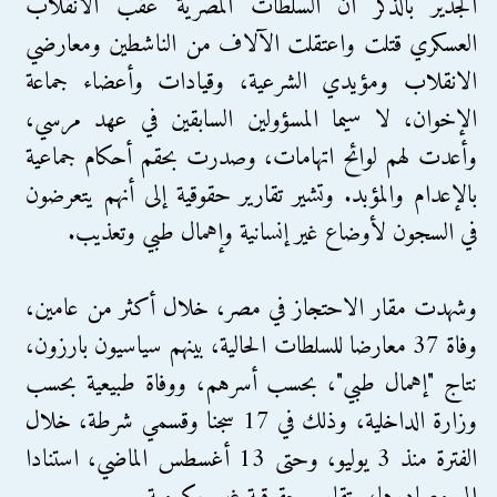
الجدير بالذكر أن السلطات المصرية عقب الانقلاب
العسكري قتلت واعتقلت الآلاف من الناشطين ومعارضي
الانقلاب ومؤيدي الشرعية، وقيادات وأعضاء جماعة
الإخوان، لا سيما المسؤولين السابقين في عهد مرسي،
وأعدت لهم لوائح اتهامات، وصدرت بحقم أحكام جماعية
بالإعدام والمؤبد. وتشير تقارير حقوقية إلى أنهم يتعرضون
في السجون لأوضاع غير إنسانية وإهمال طبي وتعذيب.
وشهدت مقار الاحتجاز في مصر، خلال أكثر من عامين،
وفاة 37 معارضا للسلطات الحالية، بينهم سياسيون بارزون،
نتاج "إهمال طبي"، بحسب أسرهم، ووفاة طبيعية بحسب
وزارة الداخلية، وذلك في 17 سجنا وقسمي شرطة، خلال
الفترة منذ 3 يوليو، وحتى 13 أغسطس الماضي، استنادا