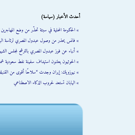
أحدث الأخبار (سياسة)
» الحكومة المحلية في سبتة تحذّر من وضع المهاجرين ال
» فانس يحذر من وصول عبدول المصري لرئاسة الب
» أنباء عن فوز عبدول المصري بالترشح لمجلس الشي
» الحوثيون يعلنون استهداف سفينة نفط سعودية شمال
» نيوزويك: إيران وجدت “سلاحًا أقوى من القنبلة 
» اليابان تستعد لحروب الذكاء الاصطناعي