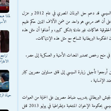
و ذكر الموقع أن النواب أكدوا أن عبدالفتاح السيسي قد دعم حل البرلمان المصري في عام 2012 و عزل
لماذا هب
تخب محمد مرسي في 2013 علاوة على أن محمد مرسي هو واحد من ضمن الآلاف الذين حكم عليهم
الأسه
 الحقوقية محاكمات غير عادلة بشكل كبير، و أضافوا أن مثل هذه
 الحكومة البريطانية تتسامح مع مثل هذه الإنتهاكات.
رت في منح رخص تصدير المعدات الأمنية و العسكرية إلى مصر.
تراجع 
الاعترا
ين أرجعوا تأجيل زيارة السيسي إلى قلق مسئولين مصريين كبار
 الإنسانية .
حياة الر
م الجيش البريطاني بتدريب ضباط مصريين على الحماية من العبوات
الناسفة مضيفاً أنه منذ أن أطاح عبدالفتاح السيسي بحكومة الإخوان المنتخبة ديمقراطيا في يوليو 2013 قتل