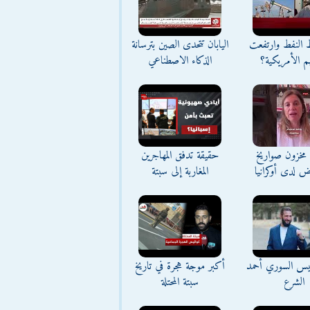
ط النفط وارتفعت
اليابان تتحدى الصين بترسانة
م الأمريكية؟
الذكاء الاصطناعي
مخزون صواريخ
حقيقة تدفق المهاجرين
ض لدى أوكرانيا
المغاربة إلى سبتة
ئيس السوري أحمد
أكبر موجة هجرة في تاريخ
الشرع
سبتة المحتلة