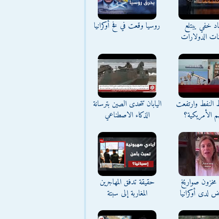
د خفي يبتلع
روسيا وقعت في فخ أوكرانيا
نات الدولارات
ط النفط وارتفعت
اليابان تتحدى الصين بترسانة
م الأمريكية؟
الذكاء الاصطناعي
مخزون صواريخ
حقيقة تدفق المهاجرين
ض لدى أوكرانيا
المغاربة إلى سبتة