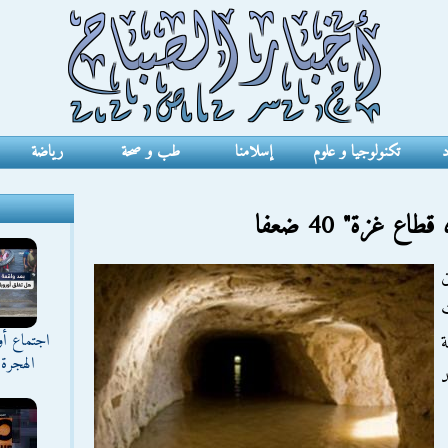
د
تكنولوجيا و علوم
إسلامنا
طب و صحة
رياضة
ع غزة" 40 ضعفا
اجتماع أ
الهجرة 
د