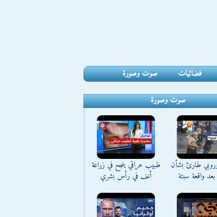
فضائيات
صوت وصورة
صوت وصورة
وروبي طارئ بشأن
طبيب عراقي ينجح في زراعة
بعد واقعة سبتة
أنف في رأس بشري