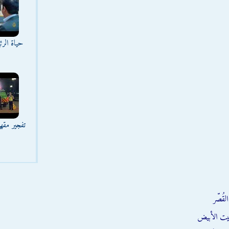
حياة الر
تفجير مقه
قُصّر
يت الأبيض