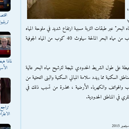
،
اقتصا
ي
تريليو
بحر" عبر طبقات التربة مسببة ارتفاع شديد في ملوحة المياه
الجوفية بمقدار 40 ضعفا ، مشيرة الي ان كوب من مياه البحر المالحة سيلوث 40 كوب من المياه الجوفية
لماذا هب
محيطة على طول الشريط الحدودي نتيجة لترشيح مياه البحر عالية
الأسه
مناطق السكنية مما يهدد سلامة المباني السكنية والبنى التحتية من
الهواتف والكهرباء الأرضية ، محذرة من تسبب ذلك في
 للري في المناطق الحدودية.
تراجع 
الاعترا