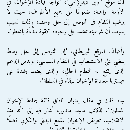
قال موقع "أوبن ديموكراسي"، "تواجه قيادة الإخوان، في
الأزمة الراهنة، ضغوطًا من جميع الأطراف؛ حيث لا
يرغب النظام في التوصل إلى حل وسط؛ وذلك لسبب
بسيط؛ أن شرعيته تعتمد على وجوده كقوة مهدَّدَة بالخطر".
وأضاف الموقع البريطاني، "إن التوصل إلى حل وسط
يقضي على الاستقطاب في النظام السياسي، ويدمر الدعم
الذي يتمتع به النظام الحالي، والذي يعتمد بشدة على
هيستريا معاداة الإخوان للبقاء في السلطة".
جاء ذلك في مقال بعنوان "آفاق قاتمة لجماعة الإخوان
المسلمين"، للكاتب ماجد مندور، أشار فيه إلى "أنه منذ
الانقلاب، تعرض الإخوان للقمع البدني والفكري فضلًا