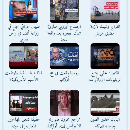
انفراج وشيك لأزمة
اجتماع أوروبي طارئ
طبيب عراقي ينجح في
مضيق هرمز
بشأن الهجرة بعد واقعة
زراعة أنف في رأس
سبتة
بشري
اقتصاد خفي يبتلع
روسيا وقعت في فخ
لماذا هبط النفط وارتفعت
تريليونات الدولارات
أوكرانيا
الأسهم الأمريكية؟
اليابان تتحدى الصين
تراجع مخزون صواريخ
حقيقة تدفق المهاجرين
بترسانة الذكاء
الاعتراض لدى أوكرانيا
المغاربة إلى سبتة