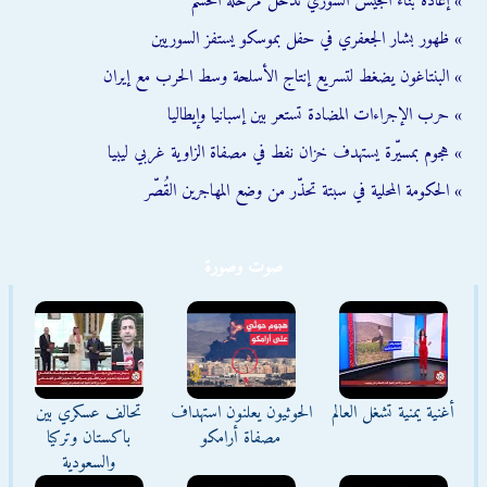
» إعادة بناء الجيش السوري تدخل مرحلة الحسم
» ظهور بشار الجعفري في حفل بموسكو يستفز السوريين
» البنتاغون يضغط لتسريع إنتاج الأسلحة وسط الحرب مع إيران
» حرب الإجراءات المضادة تستعر بين إسبانيا وإيطاليا
» هجوم بمسيّرة يستهدف خزان نفط في مصفاة الزاوية غربي ليبيا
» الحكومة المحلية في سبتة تحذّر من وضع المهاجرين القُصّر
صوت وصورة
أغنية يمنية تشغل العالم
الحوثيون يعلنون استهداف
تحالف عسكري بين
مصفاة أرامكو
باكستان وتركيا
والسعودية