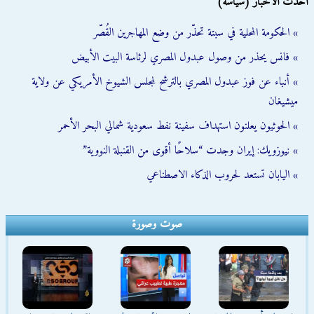
أحدث الأخبار (سياسة)
» الحكومة المحلية في سبتة تحذّر من وضع المهاجرين القُصّر
» فانس يحذر من وصول عبدول المصري لرئاسة البيت الأبيض
» أنباء عن فوز عبدول المصري بالترشح لمجلس الشيوخ الأمريكي عن ولاية
ميشيغان
» الحوثيون يعلنون استهداف سفينة نفط سعودية شمالي البحر الأحمر
» نيوزويك: إيران وجدت “سلاحًا أقوى من القنبلة النووية”
» اليابان تستعد لحروب الذكاء الاصطناعي
صوت وصورة