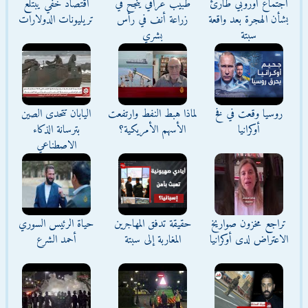
اجتماع أوروبي طارئ
طبيب عراقي ينجح في
اقتصاد خفي يبتلع
بشأن الهجرة بعد واقعة
زراعة أنف في رأس
تريليونات الدولارات
سبتة
بشري
روسيا وقعت في فخ
لماذا هبط النفط وارتفعت
اليابان تتحدى الصين
أوكرانيا
الأسهم الأمريكية؟
بترسانة الذكاء
الاصطناعي
تراجع مخزون صواريخ
حقيقة تدفق المهاجرين
حياة الرئيس السوري
الاعتراض لدى أوكرانيا
المغاربة إلى سبتة
أحمد الشرع