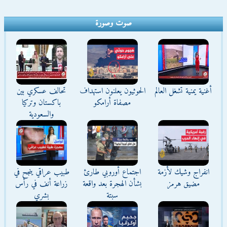
صوت وصورة
أغنية يمنية تشغل العالم
الحوثيون يعلنون استهداف
تحالف عسكري بين
مصفاة أرامكو
باكستان وتركيا
والسعودية
انفراج وشيك لأزمة
اجتماع أوروبي طارئ
طبيب عراقي ينجح في
مضيق هرمز
بشأن الهجرة بعد واقعة
زراعة أنف في رأس
سبتة
بشري