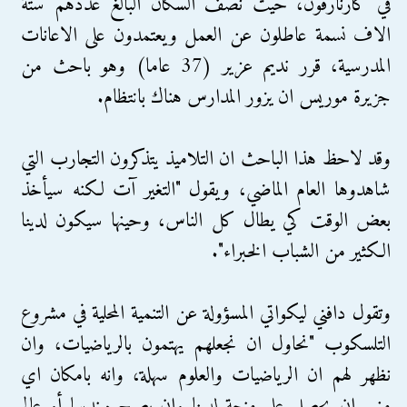
في كارنارفون، حيث نصف السكان البالغ عددهم ستة
الاف نسمة عاطلون عن العمل ويعتمدون على الاعانات
المدرسية، قرر نديم عزير (37 عاما) وهو باحث من
جزيرة موريس ان يزور المدارس هناك بانتظام.
وقد لاحظ هذا الباحث ان التلاميذ يتذكرون التجارب التي
شاهدوها العام الماضي، ويقول "التغير آت لكنه سيأخذ
بعض الوقت كي يطال كل الناس، وحينها سيكون لدينا
الكثير من الشباب الخبراء".
وتقول دافني ليكواتي المسؤولة عن التنمية المحلية في مشروع
التلسكوب "نحاول ان نجعلهم يهتمون بالرياضيات، وان
نظهر لهم ان الرياضيات والعلوم سهلة، وانه بامكان اي
منهم ان يحصل على منحة لدينا وان يصبح مهندسا أو عالم