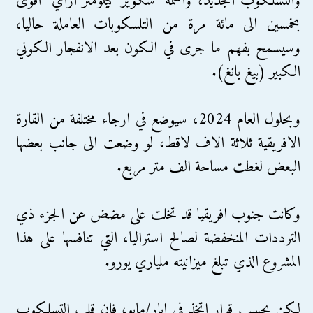
والتسلكوب الجديد، واسمه "سكوير كيلومتر اراي" اقوى
بخمسين الى مائة مرة من التلسكوبات العاملة حاليا،
وسيسمح بفهم ما جرى في الكون بعد الانفجار الكوني
الكبير (بيغ بانغ).
وبحلول العام 2024، سيوضع في ارجاء مختلفة من القارة
الافريقية ثلاثة الاف لاقط، لو وضعت الى جانب بعضها
البعض لغطت مساحة الف متر مربع.
وكانت جنوب افريقيا قد تخلت على مضض عن الجزء ذي
الترددات المنخفضة لصالح استراليا، التي تنافسها على هذا
المشروع الذي تبلغ ميزانيته ملياري يورو.
لكن بحسب قرار اتخذ في ايار/مايو، فان قلب التسلكوب