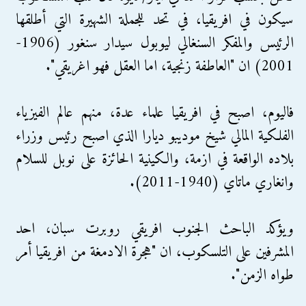
سيكون في افريقيا، في تحد للجملة الشهيرة التي أطلقها
الرئيس والمفكر السنغالي ليوبول سيدار سنغور (1906-
2001) ان "العاطفة زنجية، اما العقل فهو اغريقي".
فاليوم، اصبح في افريقيا علماء عدة، منهم عالم الفيزياء
الفلكية المالي شيخ موديبو ديارا الذي اصبح رئيس وزراء
بلاده الواقعة في ازمة، والكينية الحائزة على نوبل للسلام
وانغاري ماتاي (1940-2011).
ويؤكد الباحث الجنوب افريقي روبرت سبان، احد
المشرفين على التلسكوب، ان "هجرة الادمغة من افريقيا أمر
طواه الزمن".