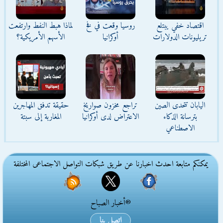
اقتصاد خفي يبتلع
روسيا وقعت في فخ
لماذا هبط النفط وارتفعت
تريليونات الدولارات
أوكرانيا
الأسهم الأمريكية؟
اليابان تتحدى الصين
تراجع مخزون صواريخ
حقيقة تدفق المهاجرين
بترسانة الذكاء
الاعتراض لدى أوكرانيا
المغاربة إلى سبتة
الاصطناعي
يمكنكم متابعة احدث اخبارنا عن طريق شبكات التواصل الاجتماعى المختلفة
®أخبار الصباح
اتصل بنا