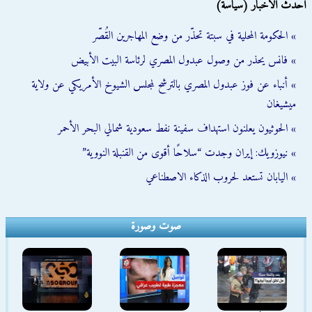
أحدث الأخبار (سياسة)
» الحكومة المحلية في سبتة تحذّر من وضع المهاجرين القُصّر
» فانس يحذر من وصول عبدول المصري لرئاسة البيت الأبيض
» أنباء عن فوز عبدول المصري بالترشح لمجلس الشيوخ الأمريكي عن ولاية
ميشيغان
» الحوثيون يعلنون استهداف سفينة نفط سعودية شمالي البحر الأحمر
» نيوزويك: إيران وجدت “سلاحًا أقوى من القنبلة النووية”
» اليابان تستعد لحروب الذكاء الاصطناعي
صوت وصورة