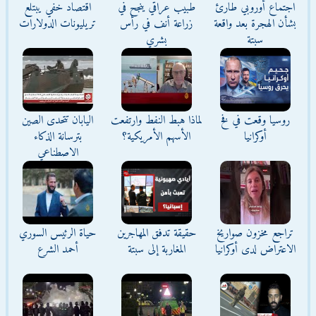
اجتماع أوروبي طارئ
طبيب عراقي ينجح في
اقتصاد خفي يبتلع
بشأن الهجرة بعد واقعة
زراعة أنف في رأس
تريليونات الدولارات
سبتة
بشري
روسيا وقعت في فخ
لماذا هبط النفط وارتفعت
اليابان تتحدى الصين
أوكرانيا
الأسهم الأمريكية؟
بترسانة الذكاء
الاصطناعي
تراجع مخزون صواريخ
حقيقة تدفق المهاجرين
حياة الرئيس السوري
الاعتراض لدى أوكرانيا
المغاربة إلى سبتة
أحمد الشرع