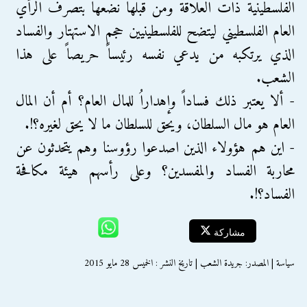
الفلسطينية ذات العلاقة ومن قبلها نضعها بتصرف الرأي
العام الفلسطيني ليتضح للفلسطينيين حجم الاستهتار والفساد
الذي يرتكبه من يدعي نفسه رئيساً حريصاً على هذا
الشعب.
- ألا يعتبر ذلك فساداً وإهداراُ للمال العام؟ أم أن المال
العام هو مال السلطان، ويحق للسلطان ما لا يحق لغيره؟!.
- اين هم هؤولاء الذين اصدعوا رؤوسنا وهم يتحدثون عن
محاربة الفساد والمفسدين؟ وعلى رأسهم هيئة مكافحة
الفساد؟!.
مشاركة
سياسة | المصدر: جريدة الشعب | تاريخ النشر : الخميس 28 مايو 2015