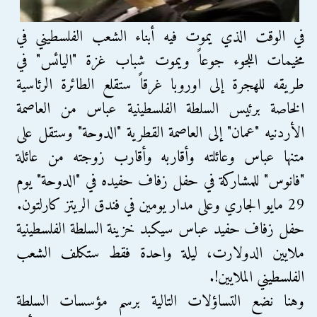
في الوقت الذي يموت فيه أبناء الشعب الفلسطيني في
مخيمات اللجوء جوعاً ويموت شباب غزة "اليائس" في
طريقه للهجرة إلى اوروبا غرقاً ستقلع الطائرة الرئاسية
الخاصة برئيس السلطة الفلسطينية عباس من العاصمة
الأردنيه "عمان" إلى العاصمة القطرية "الدوحة" وستقل على
متنها عباس وعائلته وأقاربه وأقارب زوجته من عائلة
"فانوس" للمشاركة في حفل زفاف حفيده في "الدوحة" يوم
29 مايو الجاري وعلى مدار يومين في فندق الريتز كارلتون.
حفل زفاف حفيد عباس سيكبد خزينة السلطة الفلسطينية
ملايين الدولارت، ليلة واحدة فقط ستكلف الشعب
الفلسطيني الملايين!.
وهنا نضع التساؤلات التالية برسم مؤسسات السلطة