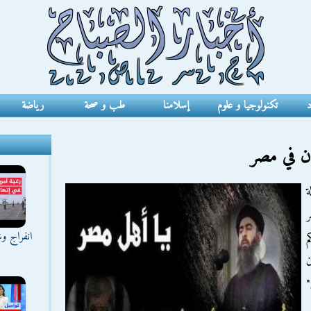
د
تكنولوجيا و علوم
إسلامنا
طب و صحة
رياضة
ان في مصر
ة
ر
انفراج و
م
ن
"