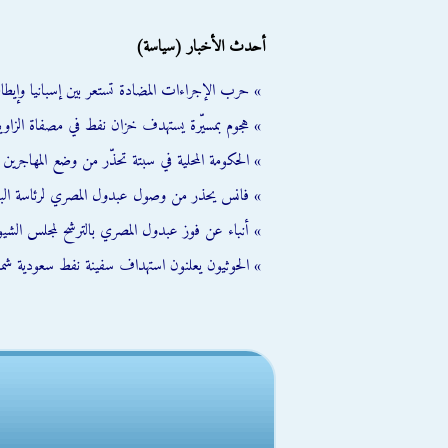
أحدث الأخبار (سياسة)
» حرب الإجراءات المضادة تستعر بين إسبانيا وإيطالي
» هجوم بمسيّرة يستهدف خزان نفط في مصفاة الزاوية
» الحكومة المحلية في سبتة تحذّر من وضع المهاجرين ال
» فانس يحذر من وصول عبدول المصري لرئاسة الب
» أنباء عن فوز عبدول المصري بالترشح لمجلس الشي
» الحوثيون يعلنون استهداف سفينة نفط سعودية شمال