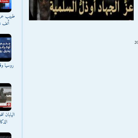
طبيب عراق
أنف ف
روسيا وقع
اليابان ت
الذك