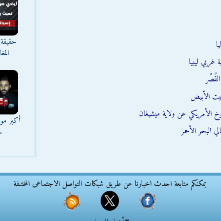
حقيقة 
ا
المغ
 غربي ليبيا
قُصّر
يت الأبيض
وخ الأمريكي عن ولاية ميشيغان
أكبر موج
ي البحر الأحمر
س
يمكنكم متابعة احدث اخبارنا عن طريق شبكات التواصل الاجتماعى المختلفة