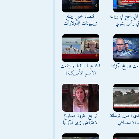
ي ينجح في زراعة
اقتصاد خفي يبتلع
ي رأس بشري
تريليونات الدولارات
ت في فخ أوكرانيا
لماذا هبط النفط وارتفعت
الأسهم الأمريكية؟
تحدى الصين بترسانة
تراجع مخزون صواريخ
اء الاصطناعي
الاعتراض لدى أوكرانيا