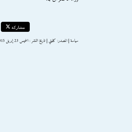
مشاركة
سياسة | المصدر: كلمتي | تاريخ النشر : الخميس 23 إبريل 2015