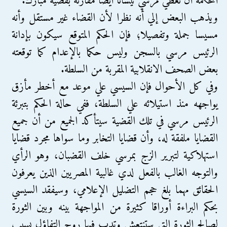
المحكمة أن تعطي مرسي نيشانا أيضا مقارنة بقضية مبارك.
ويذهب البعض إلي أنه نظرا لأن القضاء غير مستقل وأنه
مسيسا جملة وتفصيلا؛ فإن الحكم المتوقع سيكون بإدانة
الرئيس مرسي بالسجن وليس حكما بالإعدام كما توقعته
بعض الصحف الانقلابية المقربة من السلطة.
وفي كل الأحوال فإن السيسي علي موعد مع أخطر مأزق
يواجهه منذ استيلائه علي السلطة، ففي حالة الحكم بتبرئة
الرئيس مرسي في تلك القضية سيتأكد الجميع من أن جميع
القضايا ملفقة له، وأن قضايا التخابر وما سواها مجرد قضايا
استهلاكية لتبرير الزج بمرسي خلف القضبان، وهو الرأي
والتوجه الغالب بالفعل لدي غالبية المصريين الذين يعرفون
الحقائق مهما بلغ حجم التضليل الإعلامي، وسيفقد السيسي
بحكم البراءة أوراقا كثيرة من المواجهة بينه وبين الثورة
لصالح الثورة التي ستنتعش وتدب فيها روح التفاؤل بسبب