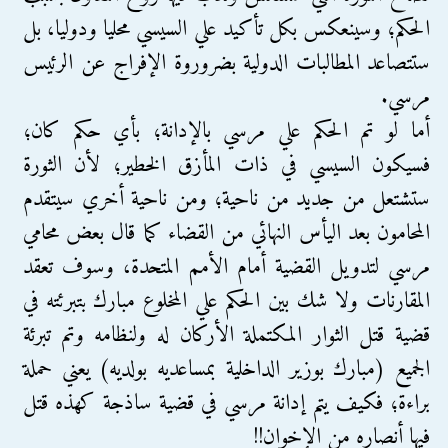
الحكم؛ وسينعكس بكل تأكيد علي السيسي محليا ودوليا، بل
ستتصاعد المطالبات الدولية بضروروة الإفراج عن الرئيس
مرسي.
أما لو تم الحكم علي مرسي بالإدانة؛ بأي حكم كان؛
فسيكون السيسي في ذات المأزق الخطير؛ لأن الثورة
ستشتعل من جديد من ناحية؛ ومن ناحية أخري سيتقدم
المحامون بعد اليأس النهائي من القضاء كما قال بعض محامي
مرسي لتدويل القضية أمام الأمم المتحدة، وسوف تعقد
المقارنات ولا شك بين الحكم علي المخلوع مبارك بتبرئته في
قضية قتل الثوار المكتملة الأركان له ولنظامه وتم تبرئة
الجميع (مبارك بوزير الداخلية بمساعديه بولديه) يعني حملة
براءة؛ فكيف يتم إدانة مرسي في قضية ساذجة كهذه قتل
فيها أنصاره من الإخوان!!