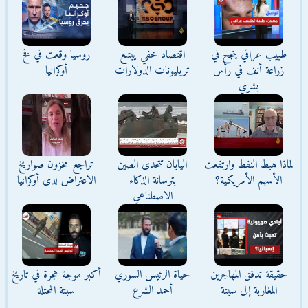
طبيب عراقي ينجح في
اقتصاد خفي يبتلع
روسيا وقعت في فخ
زراعة أنف في رأس
تريليونات الدولارات
أوكرانيا
بشري
لماذا هبط النفط وارتفعت
اليابان تتحدى الصين
تراجع مخزون صواريخ
الأسهم الأمريكية؟
بترسانة الذكاء
الاعتراض لدى أوكرانيا
الاصطناعي
حقيقة تدفق المهاجرين
حياة الرئيس السوري
أكبر موجة هجرة في تاريخ
المغاربة إلى سبتة
أحمد الشرع
سبتة المحتلة