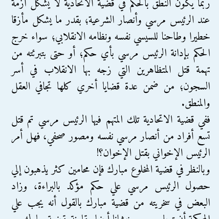
ربما يكون النطق بالحكم في قضية الاتحادية لا يشكل أزمة
عند الرئيس مرسي وأنصار الشرعية؛ بقدر ما يشكل مأزقا
خطيرا وطاحنا للسيسي نفسه ونظامه الانقلابي؛ سواء خرج
الحكم بإدانة الرئيس مرسي بأي حكم؛ أو حتى بتبرئته من
تهمة قتل المتظاهرين التي زجه بها الانقلاب في أسر
السجون؛ من ضمن عدة قضايا أخري كلها تجافي العقل
والمنطق.
ففي قضية الاتحادية تلك المتهم فيها الرئيس مرسي تم قتل
تسع أفراد من أنصار مرسي نفسه ومصور صحفي، فهل أمر
الرئيس الإخواني بقتل الإخوان؟!
وبالنظر في قضية المخلوع مبارك فإن محامين كثر يذهبون إلي
حصول الرئيس مرسي علي حكم مؤكد بالبراءة، وزاد
البعض في سخريته من قضية مبارك بالقول أنه يجب علي