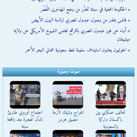
» الحكومة المحلية في سبتة تحذّر من وضع المهاجرين القُصّر
» فانس يحذر من وصول عبدول المصري لرئاسة البيت الأبيض
» أنباء عن فوز عبدول المصري بالترشح لمجلس الشيوخ الأمريكي عن ولاية
ميشيغان
» الحوثيون يعلنون استهداف سفينة نفط سعودية شمالي البحر الأحمر
صوت وصورة
تحالف عسكري بين
انفراج وشيك لأزمة
اجتماع أوروبي طارئ
باكستان وتركيا
مضيق هرمز
بشأن الهجرة بعد واقعة
والسعودية
سبتة