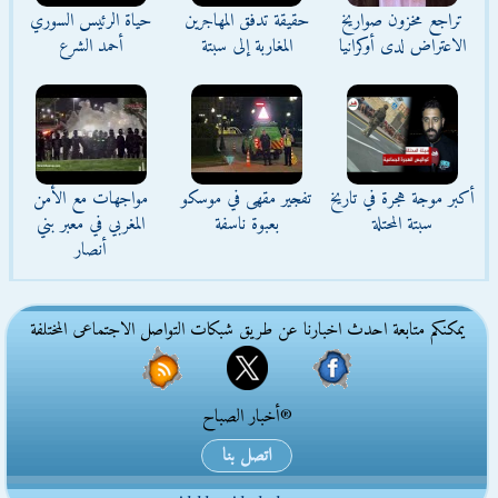
تراجع مخزون صواريخ
حقيقة تدفق المهاجرين
حياة الرئيس السوري
الاعتراض لدى أوكرانيا
المغاربة إلى سبتة
أحمد الشرع
أكبر موجة هجرة في تاريخ
تفجير مقهى في موسكو
مواجهات مع الأمن
سبتة المحتلة
بعبوة ناسفة
المغربي في معبر بني
أنصار
يمكنكم متابعة احدث اخبارنا عن طريق شبكات التواصل الاجتماعى المختلفة
®أخبار الصباح
اتصل بنا