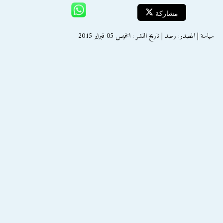
مشاركة
سياسة | المصدر: رصد | تاريخ النشر : الخميس 05 فبراير 2015