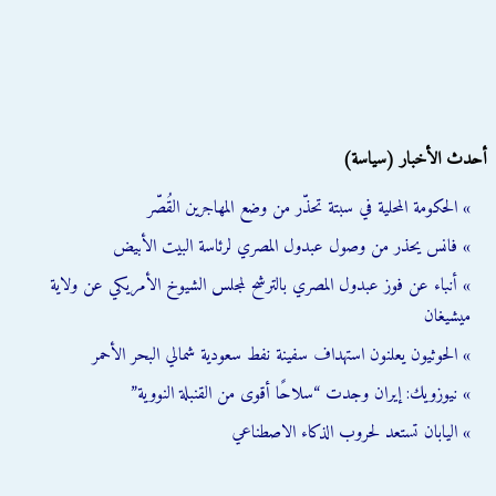
أحدث الأخبار (سياسة)
» الحكومة المحلية في سبتة تحذّر من وضع المهاجرين القُصّر
» فانس يحذر من وصول عبدول المصري لرئاسة البيت الأبيض
» أنباء عن فوز عبدول المصري بالترشح لمجلس الشيوخ الأمريكي عن ولاية
ميشيغان
» الحوثيون يعلنون استهداف سفينة نفط سعودية شمالي البحر الأحمر
» نيوزويك: إيران وجدت “سلاحًا أقوى من القنبلة النووية”
» اليابان تستعد لحروب الذكاء الاصطناعي