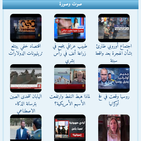
صوت وصورة
اجتماع أوروبي طارئ
طبيب عراقي ينجح في
اقتصاد خفي يبتلع
بشأن الهجرة بعد واقعة
زراعة أنف في رأس
تريليونات الدولارات
سبتة
بشري
روسيا وقعت في فخ
لماذا هبط النفط وارتفعت
اليابان تتحدى الصين
أوكرانيا
الأسهم الأمريكية؟
بترسانة الذكاء
الاصطناعي