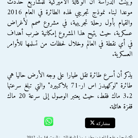
وبينت الدراسة ان الوكالة الاميركية للمشاريع حددت
موعدا لبناء نموذج تجريبي لهذه الطائرة في العام 2016
والقيام بأول رحلة تجريبية، في مشروع صمم لأغراض
عسكرية، حيث يتيح هذا المشروع إمكانية ضرب أهداف
في أي نقطة في العالم وخلال لحظات من تسلمها للأوامر
العسكرية.
يذكر أن أسرع طائرة تقل طيارا على وجه الأرض حاليا هي
طائرة "لوكهيدز اس ار-71 بلاكبيرد" والتي تبلغ سرعتها
3.2 ماك فقط، حيث يعتبر الوصول إلى سرعة 20 ماك
قفزة هائلة.
مشاركة
تكنولوجيا و علوم | المصدر: وطن نـيـوز | تاريخ النشر : السبت 14 يوليو 2012