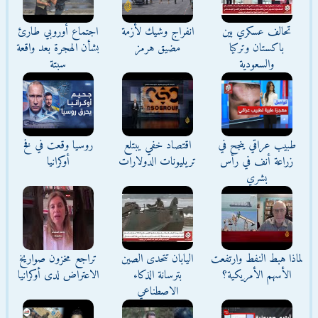
تحالف عسكري بين
انفراج وشيك لأزمة
اجتماع أوروبي طارئ
باكستان وتركيا
مضيق هرمز
بشأن الهجرة بعد واقعة
والسعودية
سبتة
طبيب عراقي ينجح في
اقتصاد خفي يبتلع
روسيا وقعت في فخ
زراعة أنف في رأس
تريليونات الدولارات
أوكرانيا
بشري
لماذا هبط النفط وارتفعت
اليابان تتحدى الصين
تراجع مخزون صواريخ
الأسهم الأمريكية؟
بترسانة الذكاء
الاعتراض لدى أوكرانيا
الاصطناعي