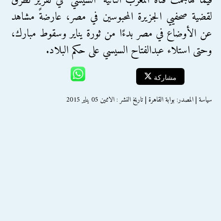
فيما هاجمت قناة المغرب الثانية "السيسي" في تقرير تطرق
لقضية صحفيي الجزيرة المحبوسين في مصر، عارضةً مشاهد
عن الأوضاع في مصر بدءًا من ثورة يناير وسقوط مبارك،
وحتى استلاء عبدالفتاح السيسي على حكم البلاد.
مشاركة
سياسة | المصدر: بوابة القاهرة | تاريخ النشر : الاثنين 05 يناير 2015