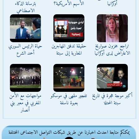
أوكرانيا
الأسهم الأمريكية؟
بترسانة الذكاء
الاصطناعي
تراجع مخزون صواريخ
حقيقة تدفق المهاجرين
حياة الرئيس السوري
الاعتراض لدى أوكرانيا
المغاربة إلى سبتة
أحمد الشرع
أكبر موجة هجرة في تاريخ
تفجير مقهى في موسكو
مواجهات مع الأمن
سبتة المحتلة
بعبوة ناسفة
المغربي في معبر بني
أنصار
يمكنكم متابعة احدث اخبارنا عن طريق شبكات التواصل الاجتماعى المختلفة