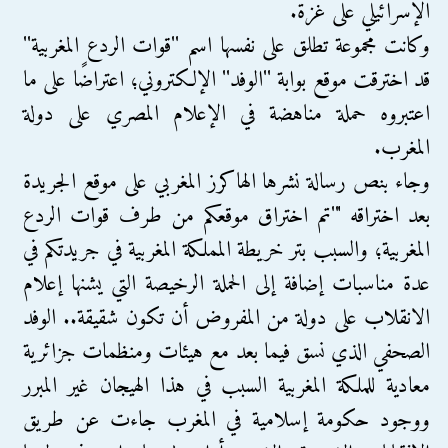
الإسرائيلي على غزة.
وكانت مجموعة تطلق على نفسها اسم ''قوات الردع المغربية''
قد اخترقت موقع بوابة ''الوفد'' الإلكتروني؛ اعتراضًا على ما
اعتبروه حملة مناهضة في الإعلام المصري على دولة
المغرب.
وجاء بنص رسالة نشرها الهاكرز المغربي على موقع الجريدة
بعد اختراقه "'تم اختراق موقعكم من طرف قوات الردع
المغربية؛ والسبب بتر خريطة المملكة المغربية في جريدتكم في
عدة مناسبات إضافة إلى الحملة الرخيصة التي يشنها إعلام
الانقلاب على دولة من المفروض أن تكون شقيقة.. الوفد
الصحفي الذي نسق فيما بعد مع هيئات ومنظمات جزائرية
معادية للملكة المغربية السبب في هذا الهيجان غير المبرر
ووجود حكومة إسلامية في المغرب جاءت عن طريق