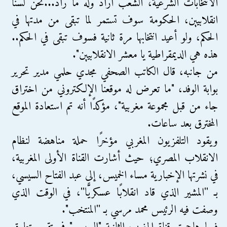
الانتخابات الشرعية، الشعب أراد وله ما راد...نحن لسنا
انقلابيين، الحكومة سوف تستمر لما تبقى من مدتها في
الحكم، ولو أعيد انتخابها مرة ثانية فسوف تبقى في الحكم..
هذه هي الديمقراطية يا معشر الانقلابيين".
من جانبه، قال الكاتب الصحفي مجدي حلمي مدير تحرير
بوابة الوفد، "ما تعرض له موقعنا الإلكتروني من اختراق
جاء من قبل مجموعة مغربية"، مؤكدًا أنه تم استعادة الموقع
المخترق بعد ساعات.
ويقود التلفزيون المغربي مؤخرًا حملة مناهضة لنظام
الانقلاب المصري؛ حيث أشارت القناة الأولى المغربية،
في نشرتها الإخبارية مساء الخميس، إلى عبد الفتاح السيسي،
بـ ''المشير الذي قاد انقلابًا عسكريًّا''، في الوقت الذي
وصفت فيه الرئيس محمد مرسي بـ ''المنتخب".