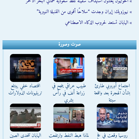
» الحوثيون يعلنون استهداف سفينة نفط سعودية شمالي البحر الأحمر
» نيوزويك: إيران وجدت “سلاحًا أقوى من القنبلة النووية”
» اليابان تستعد لحروب الذكاء الاصطناعي
صوت وصورة
اجتماع أوروبي طارئ
طبيب عراقي ينجح في
اقتصاد خفي يبتلع
بشأن الهجرة بعد واقعة
زراعة أنف في رأس
تريليونات الدولارات
سبتة
بشري
روسيا وقعت في فخ
لماذا هبط النفط وارتفعت
اليابان تتحدى الصين