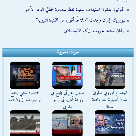
» الحوثيون يعلنون استهداف سفينة نفط سعودية شمالي البحر الأحمر
» نيوزويك: إيران وجدت “سلاحًا أقوى من القنبلة النووية”
» اليابان تستعد لحروب الذكاء الاصطناعي
صوت وصورة
اجتماع أوروبي طارئ
طبيب عراقي ينجح في
اقتصاد خفي يبتلع
بشأن الهجرة بعد واقعة
زراعة أنف في رأس
تريليونات الدولارات
سبتة
بشري