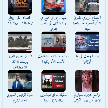
اجتماع أوروبي طارئ
طبيب عراقي ينجح في
اقتصاد خفي يبتلع
بشأن الهجرة بعد واقعة
زراعة أنف في رأس
تريليونات الدولارات
سبتة
بشري
روسيا وقعت في فخ
لماذا هبط النفط وارتفعت
اليابان تتحدى الصين
أوكرانيا
الأسهم الأمريكية؟
بترسانة الذكاء
الاصطناعي
تراجع مخزون صواريخ
حقيقة تدفق المهاجرين
حياة الرئيس السوري
الاعتراض لدى أوكرانيا
المغاربة إلى سبتة
أحمد الشرع