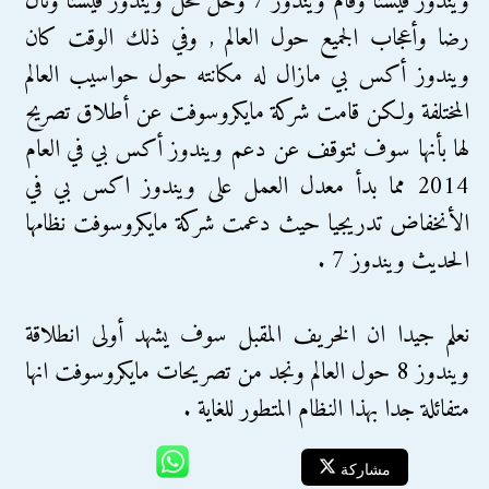
ويندوز فيستا وقام ويندوز 7 وحل محل ويندوز فيستا ونال
رضا وأعجاب الجميع حول العالم , وفي ذلك الوقت كان
ويندوز أكس بي مازال له مكانته حول حواسيب العالم
المختلفة ولكن قامت شركة مايكروسوفت عن أطلاق تصريح
لها بأنها سوف تتوقف عن دعم ويندوز أكس بي في العام
2014 مما بدأ معدل العمل على ويندوز اكس بي في
الأنخفاض تدريجيا حيث دعمت شركة مايكروسوفت نظامها
الحديث ويندوز 7 .
نعلم جيدا ان الخريف المقبل سوف يشهد أولى انطلاقة
ويندوز 8 حول العالم ونجد من تصريحات مايكروسوفت انها
متفائلة جدا بهذا النظام المتطور للغاية .
مشاركة