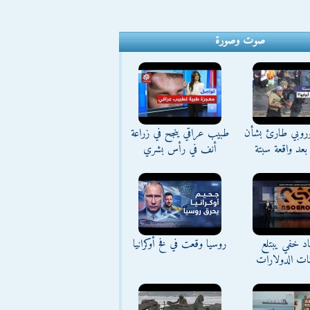
صوت وصورة
وروبي طارئ بشأن
طبيب عراقي ينجح في زراعة
بعد واقعة سبتة
أنف في رأس بشري
د خفي يبتلع
روسيا وقعت في فخ أوكرانيا
نات الدولارات