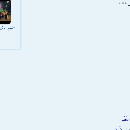
تفجير مقه
قُصّر
يت الأبيض