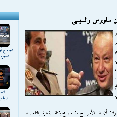
ن ساويرس والسيسى
و
م
اجتماع أ
م
الهجرة 
س
؛
ح
اقتصا
ي
تريليو
: أن هذا الأمر دفع مقدم برامج بقناة القاهرة والناس عبد