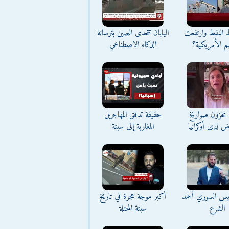
ط النفط وارتفعت
اليابان تتحدى الصين بترسانة
م الأمريكية؟
الذكاء الاصطناعي
مخزون صواريخ
حقيقة تدفق المهاجرين
ض لدى أوكرانيا
المغاربة إلى سبتة
ئيس السوري أحمد
أكبر موجة هجرة في تاريخ
الشرع
سبتة المحتلة