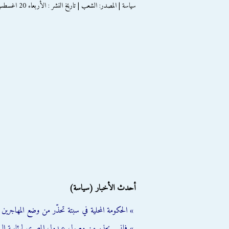
سياسة | المصدر: الشعب | تاريخ النشر : الأربعاء 20 اغسطس 2014
أحدث الأخبار (سياسة)
» الحكومة المحلية في سبتة تحذّر من وضع المهاجرين ال
» فانس يحذر من وصول عبدول المصري لرئاسة الب