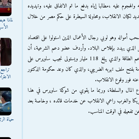
لهجوم عليه ،مطالبا إياه بدفع ما تم الاتفاق عليه، وتهديده
ديد لكيان الانقلاب، ومحاولة السيطرة على حكم مصر من خلال
لماذا هب
الأسه
حب أمواله وهو لوبي رجال الأعمال الذين استولوا على اقتصاد
ر الذي يهدد بإفلاس البلاد. وأردف عضو دعم الشرعية، أن
هذا قد بدأت تحركات حكومية لفتح ملف دعم الطاقة والذي يبلغ 118 مليار ويستولى نجيب ساويرس على
مة بفتح ملف تهربه الضريبي، والذي كان وعد حكومة الدكتور
تراجع 
الاعترا
 المال والسلطة، وربما ما يقوي من شوكة ساويرس في هذا
مريكا والغرب راعي الانقلاب عن خدمات قائده ، وخاصة بعد
 تفعيله في الوقت المناسب.
حياة الر