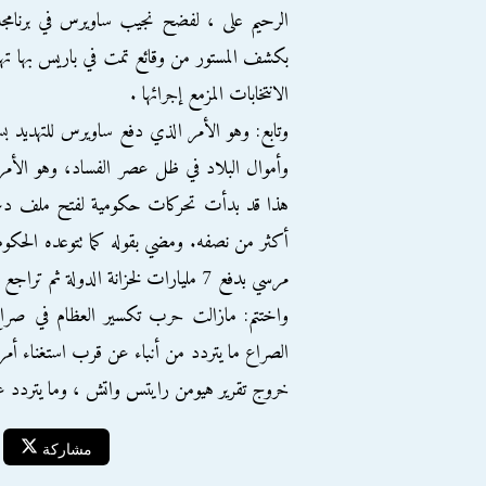
الرحيم على ، لفضح نجيب ساويرس في برنامجه وا
بكشف المستور من وقائع تمت في باريس بها ته
الانتخابات المزمع إجرائها .
وتابع: وهو الأمر الذي دفع ساويرس للتهديد بس
وأموال البلاد في ظل عصر الفساد، وهو الأم
أكثر من نصفه. ومضي بقوله كما تتوعده الحكو
مرسي بدفع 7 مليارات لخزانة الدولة ثم تراجع عنه فور وقوع الانقلاب.
واختتم: مازالت حرب تكسير العظام في صراع
الصراع ما يتردد من أنباء عن قرب استغناء أ
خروج تقرير هيومن رايتس واتش ، وما يتردد عن
مشاركة