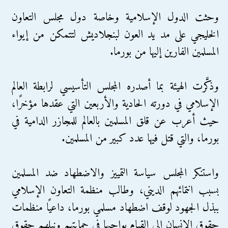
وحثت الدول الإسلامية وخاصة دول مجلس التعاون
الخليجي على مد يد العون لبنجلاديش لتتمكن من إيواء
المسلمين الفارين إليها من بورما.
وذكَّرت الهيئة بما أصدره المجلس التأسيسي لرابطة العالم
الإسلامي في دورته الحادية والأربعين التي عقدها مؤخرًا،
حيث أعرب عن قلق المسلمين بالعالم للمجازر الدامية في
بورما، والتي قتل فيها عدد كبير من المسلمين.
واستنكر المجلس سياسة التمييز والاضطهاد ضد المسلمين
بسبب انتمائهم الديني، وطالب منظمة التعاون الإسلامي
ببذل الجهود لوقف اضطهاد مسلمي بورما، داعيًا منظمات
حقوق الإنسان إلى القيام بواجبها في حمايتهم ونيلهم حقوق