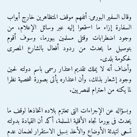
وقال السفير البورمى: أتفهم موقف المتظاهرين خارج أبواب
السفارة إزاء ما استمعوا إليه عبر وسائل الإعلام، من
وجود اضطرابات وقتلى مسلمين ببورما، وسوف أقوم
بتوصيل ما يحدث من ردود أفعال بالشارع المصرى
لحكومة بلدى.
وأضاف أنه لا يملك تقديم اعتذار رسمى باسم دولته لحين
وجود إشعار بذلك، وأن اعتذاره يأتى بصورة شخصية نظرا
لما يكنه من احترام للمصريين.
وبسؤاله عن الإجراءات التى تعتزم بلاده اتخاذها لوقف ما
يحدث فى بورما تجاه الأقلية المسلمة، أكد أن القيادة بدولته
تسعى لتهدئة الأوضاع والأخذ بسبل الاستقرار لضمان عدم