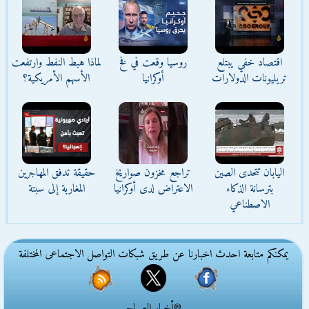
اقتصاد خفي يبتلع
روسيا وقعت في فخ
لماذا هبط النفط وارتفعت
تريليونات الدولارات
أوكرانيا
الأسهم الأمريكية؟
اليابان تتحدى الصين
تراجع مخزون صواريخ
حقيقة تدفق المهاجرين
بترسانة الذكاء
الاعتراض لدى أوكرانيا
المغاربة إلى سبتة
الاصطناعي
يمكنكم متابعة احدث اخبارنا عن طريق شبكات التواصل الاجتماعى المختلفة
®أخبار الصباح