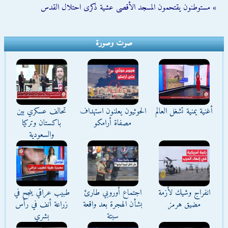
» مستوطنون يقتحمون المسجد الأقصى عشية ذكرى احتلال القدس
صوت وصورة
أغنية يمنية تشغل العالم
الحوثيون يعلنون استهداف
تحالف عسكري بين
مصفاة أرامكو
باكستان وتركيا
والسعودية
انفراج وشيك لأزمة
اجتماع أوروبي طارئ
طبيب عراقي ينجح في
مضيق هرمز
بشأن الهجرة بعد واقعة
زراعة أنف في رأس
سبتة
بشري