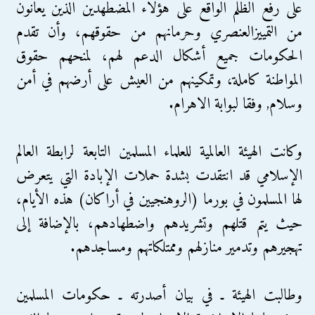
على رفع الظلم الواقع على هؤلاء المضطهدين الذين يعانون
من التمييزالعنصري وحرمانهم من حقوقهم، وأن تقدم
الحكومات جميع أشكال الدعم لهم، لمنحهم حقوق
المواطنة كاملة، وتمكينهم من العيش على أرضهم في أمن
وسلام, وفقا لبوابة الاهرام.
وكانت الهيئة العالمية للعلماء المسلمين التابعة لرابطة العالم
الإسلامي قد انتقدت بشدة حملات الإبادة التي يتعرض
لها المسلمون في بورما (الروهنجيين في أراكان) هذه الأيام،
حيث يتم قتلهم وتشريدهم واضطهادهم، بالإضافة إلى
تهجيرهم وتدمير منازلهم وممتلكاتهم ومساجدهم.
وطالبت الهيئة ـ في بيان أصدرته ـ حكومات المسلمين