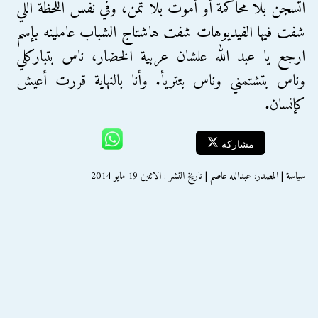
اتسجن بلا محاكمة أو أموت بلا تمن، وفي نفس اللحظة اللي
شفت فيها الفيديوهات شفت هاشتاج الشباب عاملينه بإسم
‫‏ارجع يا عبد الله علشان عربية الخضار‬، ناس بتباركلي
وناس بتشتمني وناس بتتريأ. وأنا بالنهاية قررت أعيش
كإنسان.
مشاركة
سياسة | المصدر: عبدالله عاصم | تاريخ النشر : الاثنين 19 مايو 2014