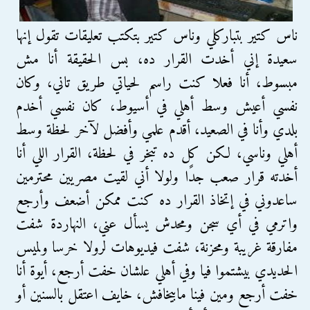
ناس كتير بتباركلي وناس كتير بتكتب تعليقات تقول إنها
سعيدة إني أخدت القرار ده، بس الحقيقة أنا مش
مبسوط، أنا فعلا كنت راسم لحياتي طريق تاني، وكان
نفسي أعيش وسط أهلي في ‫‏أسيوط‬، كان نفسي أخدم
بلدي وأنا في الصعيد، أقدم علمي وأفضل ﻵخر لحظة وسط
أهلي وناسي، لكن كل ده تبخر في لحظة، القرار اللي أنا
أخدته قرار صعب جدًا ولوﻻ أني لقيت مصريين محترمين
ساعدوني في إتخاذ القرار ده كنت ممكن أضعف وأرجع
واترمي في أي سجن ومحدش يسأل عني، النهاردة شفت
مفارقة غريبة ومحزنة، شفت فيديوهات لروﻻ خرسا ولميس
الحديدي بيشتموا فيا وفي أهلي علشان خفت أرجع، أيوة أنا
خفت أرجع ومين فينا مابيخافش، خايف اعتقل بالسنين أو