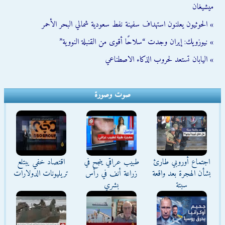
ميشيغان
» الحوثيون يعلنون استهداف سفينة نفط سعودية شمالي البحر الأحمر
» نيوزويك: إيران وجدت “سلاحًا أقوى من القنبلة النووية”
» اليابان تستعد لحروب الذكاء الاصطناعي
صوت وصورة
اجتماع أوروبي طارئ
طبيب عراقي ينجح في
اقتصاد خفي يبتلع
بشأن الهجرة بعد واقعة
زراعة أنف في رأس
تريليونات الدولارات
سبتة
بشري