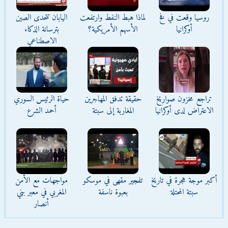
روسيا وقعت في فخ
لماذا هبط النفط وارتفعت
اليابان تتحدى الصين
أوكرانيا
الأسهم الأمريكية؟
بترسانة الذكاء
الاصطناعي
تراجع مخزون صواريخ
حقيقة تدفق المهاجرين
حياة الرئيس السوري
الاعتراض لدى أوكرانيا
المغاربة إلى سبتة
أحمد الشرع
أكبر موجة هجرة في تاريخ
تفجير مقهى في موسكو
مواجهات مع الأمن
سبتة المحتلة
بعبوة ناسفة
المغربي في معبر بني
أنصار