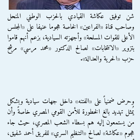
شن توفيق عكاشة القيادي بالحزب الوطني المنحل
وصاحب قناة «الفراعين» الخاصة هجوما عنيفا على «المجلس
الأعلى للقوات المسلحة» وأجهزته السيادية، بزعم أنهم قاموا
بتزوير «الانتخابات» لصالح الدكتور «محمد مرسي» مرشح
حزب «الحرية والعدالة».
وحرض ضمنياً على «الفتنه» داخل جهات سيادية وبشكل
يُمثل تهديد بالغ الخطورة للأمن القومي المصري خاصةً وأن
من يستمعون إليه هم بسطاء الشعب المصري، حيث جاء
هجوم «عكاشة» لصالح «التنظيم السري» للفريق أحمد شفيق،