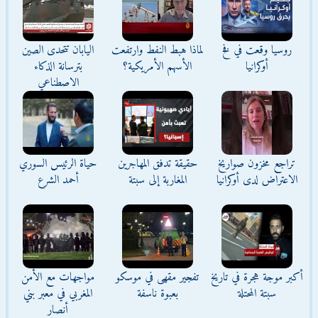
روسيا وقعت في فخ
لماذا هبط النفط وارتفعت
اليابان تتحدى الصين
أوكرانيا
الأسهم الأمريكية؟
بترسانة الذكاء
الاصطناعي
تراجع مخزون صواريخ
حقيقة تدفق المهاجرين
حياة الرئيس السوري
الاعتراض لدى أوكرانيا
المغاربة إلى سبتة
أحمد الشرع
أكبر موجة هجرة في تاريخ
تفجير مقهى في موسكو
مواجهات مع الأمن
سبتة المحتلة
بعبوة ناسفة
المغربي في معبر بني
أنصار