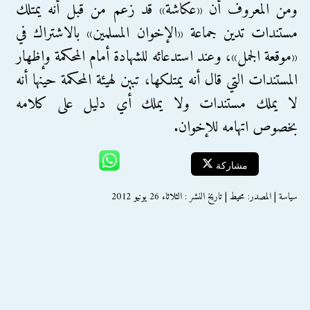
ومن المعروف أن «عكاشة» قد زعم من قبل أنه يمتلك
مستندات تدين جماعة «الإخوان المسلمين» بالاشتراك في
«موقعة الجمل»، وعند استدعائه للشهادة أمام المحكمة وإظهار
المستندات التي قال أنه يمتلكها، تبين لهيئة المحكمة حينها أنه
لا يملك مستندات ولا يملك أي دليل على كلامه
بخصوص اتهامه للإخوان.
مشاركة
سياسة | المصدر: محيط | تاريخ النشر : الثلاثاء 26 يونيو 2012