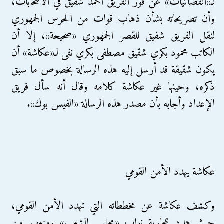
لـ«الفضائيات» عن فوز الفريق أحمد شفيق في الانتخابات،
وأن تصريحاته بشأن ذهاب قوات من الحرس الجمهوري
لنقل الفريق شفيق للقصر الجمهوري «صحيحة»، إلا أن
الكاتب محمود بكري شقيق مصطفى بكري نفى لـ«عكاشة» أن
يكون شقيقة قد أرسل إليه هذه الرسالة بخصوص ما سبق
ذكره، وحينها غير عكاشة كلامه وقال أنه سأل فريق
الإعداد وأجابه بأن مصدر هذه الرسالة «الفيس بوك».
عكاشة يهدد الأمن القومي
وكشف عكاشة عن مخططاته التي تهدد الأمن القومي،
حيث هدد بمحاربة نواب «مجلس الشعب» ومنعهم من