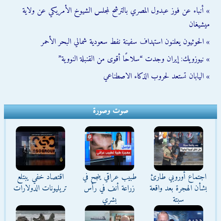
» أنباء عن فوز عبدول المصري بالترشح لمجلس الشيوخ الأمريكي عن ولاية
ميشيغان
» الحوثيون يعلنون استهداف سفينة نفط سعودية شمالي البحر الأحمر
» نيوزويك: إيران وجدت “سلاحًا أقوى من القنبلة النووية”
» اليابان تستعد لحروب الذكاء الاصطناعي
صوت وصورة
اجتماع أوروبي طارئ
طبيب عراقي ينجح في
اقتصاد خفي يبتلع
بشأن الهجرة بعد واقعة
زراعة أنف في رأس
تريليونات الدولارات
سبتة
بشري