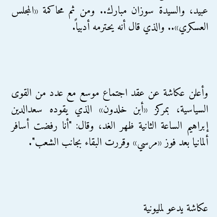
عبيد، والسيدة سوزان مبارك.. ومن ثم محاكمة «المجلس
العسكري».. والذي قال أنه يحترمه أدبياً.
وأعلن عكاشة عن عقد اجتماع موسع مع عدد من القوى
السياسية، بمركز «أبن خلدون» الذي يقوده سعدالدين
إبراهيم الساعة الثانية ظهر الغد، وقال: "أنا رفضت أسافر
ألمانيا بعد فوز «مرسي» وقررت البقاء بجانب الشعب".
عكاشة يدعو لمليونية