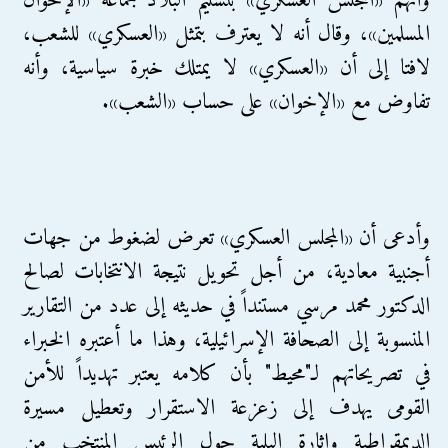
وأتهم «المجلس العسكري» بتسليم البلاد لجماعة «الإخوان
المسلمين»، وقال أنه لا يعترف بتمثل «العسكري» للشعب،
لافتا إلى أن «العسكري» لا يمتلك خبرة سياسية، وأنه
تفاوض مع «الإخوان» على حساب «الشعب».
وأدعى أن «المجلس العسكري» تعرض لضغوط من جهات
أجنبية معادية، من أجل تحويل نتيجة الانتخابات لصالح
الدكتور محمد مرسي مستنداً في حديثه إلى عدد من التقارير
المنسوبة إلى الصحافة الإسرائيلية، وهذا ما أعتبره الخبراء
في تصريحاتهم لـ"محيط" بأن كلامه يعتبر تهديداً للأمن
القومى يهدف إلى زعزعة الاستقرار وتعطيل مسيرة
الديمقراطية وإثارة البلبة حول الرئيس المنتخب من