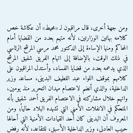
ومن جهة أخرى، قال مراقبون لـ «محيط» أن عكاشة خص
كلامه بهاتين الوزارتين، لأنه متهم بعدد من القضايا أمام
المحاكم ومنها الإساءة إلى الدكتور محمد مرسي المرشح الرئاسي
في ذلك الوقت، بالإضافة إلى اتهام الفريق شفيق المرشح
الذي يدعمه بعدد من قضايا الفساد، وأستدل المراقبون على
كلامهم بموقف اللواء عبد اللطيف البدينى، مساعد وزير
الداخلية، والذي أنضم لاعتصام ميدان التحرير منذ يومين،
واتهم خلال مشاركته في الاعتصام الفريق أحمد شفيق بأنه
المتحكم في الانفلات الأمني التي تشهده البلاد حالياً؛ ومن
المعروف أن البدينى كان أحد القيادات الأمنية التي أحالها
حبيب العادلى، وزير الداخلية الأسبق، للتقاعد، لأنه رفض