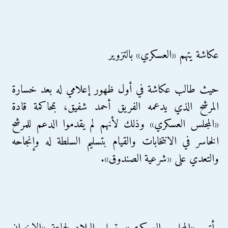
عكاشة يتهم «العسكري» بالتزوير
حيث طالب عكاشة في أول ظهور إعلامي له بعد خسارة
المرشح الذي يدعمه الفريق أحمد شفيق، بمحاكمة قادة
«المجلس العسكري» وذلك لأنهم لم يقدموا الدعم للمرشح
الخاسر في الانتخابات والقيام بتسليم السلطة له وإنجاحه
والتعدي على «شرعية الصندوق».