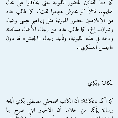
كما دعا الفنانين لحضور المليونية حتى يحافظوا على مجال
عملهم.. قائلاً: "لو مجتوش هتبيعوا لفت"، كما طالب عدد
من الإعلاميين حضور المليونية مثل إبراهيم عيسى وضياء
رشوان.. إلخ، كما طالب عدد من رجال الأعمال مساندته
ودعمه في هذه المليونية، وتأييد رجال «الجيش» لها دون
«المجلس العسكري».
عكاشة وبكري
كما أكد «عكاشة» أن الكاتب الصحفي مصطفى بكري أبلغه
برسالة يؤكد من خلالها أن الأخبار التي صرح بها