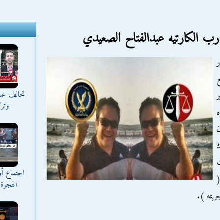
رب الكارتيه عبدالفتاح الصعيدي
ع
تحالف عس
ر
وترك
ه
ن
اجتماع أ
 (
الهجرة 
ربته ).