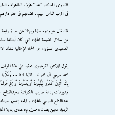
فقد رمي المستشار "عطا" هؤﻻء الطاهرات العفيف
فى أقرب الناس اليهم.. فضحهم فى عقر داره
فقد قال هو وغيره ظلما وبهتانا عن حرائر رابعة 
من خلال فضيحة المحلة، التي كان أبطالها ن
الصعيدى المسؤول عن الحملة الإنتخابية للقائد الا
يقول الدكتور القرضاوي تعقيبا علي هذا الموقف
بِكَ الَّذِينَ كَفَرُوا لِيُثْبِتُوكَ أَوْ يَقْتُلُوكَ أَوْ يُخْرِجُوكَ ۚ وَ
فيديوهات إدانة مدرب الكاراتية «عبدالفتاح 
عبدالفتاح السيسي بالمحلة، و قيامه بتصوير 