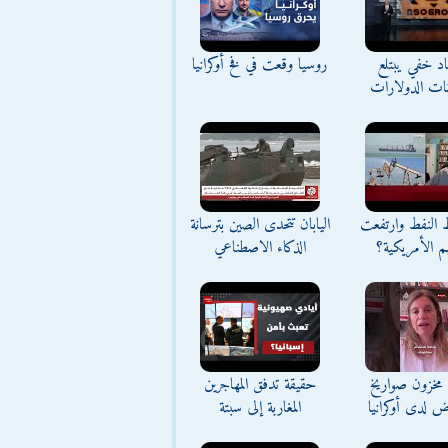
د خفي يبتلع
روسيا وقعت في فخ أوكرانيا
نات الدولارات
ط النفط وارتفعت
اليابان تتحدى الصين بترسانة
م الأمريكية؟
الذكاء الاصطناعي
مخزون صواريخ
حقيقة تدفق المهاجرين
ض لدى أوكرانيا
المغاربة إلى سبتة