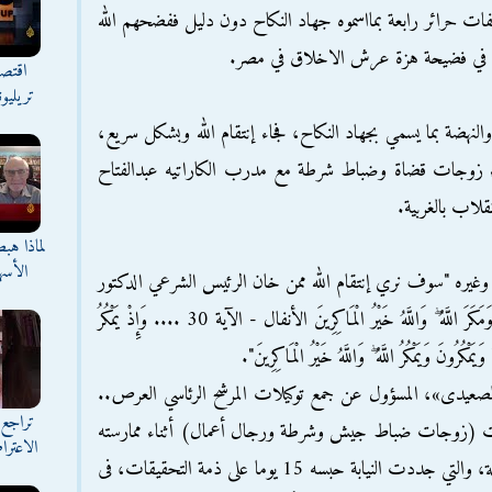
ات حرائر رابعة بمااسموه جهاد النكاح دون دليل ففضحهم الله
م في فضيحة هزة عرش الاخلاق في مصر.
اقتصا
تريليو
والنهضة بما يسمي بجهاد النكاح، فجاء إنتقام الله وبشكل سريع،
ساء زوجات قضاة وضباط شرطة مع مدرب الكاراتيه عبدالفتاح
نقلاب بالغربية.
لماذا هب
الأسه
 وغيره "سوف نري إنتقام الله ممن خان الرئيس الشرعي الدكتور
محمد مرسي آل عمران - الآية 54 ... وَمَكَرُوا وَمَكَرَ اللَّهُ ۖ وَاللَّهُ خَيْرُ الْمَاكِرِينَ الأنفال - الآية 30 .... وَإِذْ يَمْكُرُ
يَمْكُرُونَ وَيَمْكُرُ اللَّهُ ۖ وَاللَّهُ خَيْرُ الْمَاكِرِينَ".
الصعيدى»، المسؤول عن جمع توكيلات المرشح الرئاسي العرص..
تراجع 
سيدات (زوجات ضباط جيش وشرطة ورجال أعمال) أثناء ممارسته
الاعترا
الرذيلة معهن بصالة «جمنيزيوم» بنادى بلدية المحلة، والتي جددت النيابة حبسه 15 يوما على ذمة التحقيقات، فى