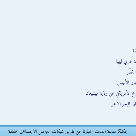
ا
 غربي ليبيا
قُصّر
يت الأبيض
وخ الأمريكي عن ولاية ميشيغان
ي البحر الأحمر
يمكنكم متابعة احدث اخبارنا عن طريق شبكات التواصل الاجتماعى المختلفة