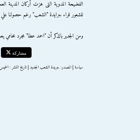
الفضيحة المدوية التى هزت أركان المدينة العم
للشعور قراء جرايدة "الشعب" رغم حصولنا علي 
ومن الجدير بالذكر أن "احمد عطا" مجرد محامي ي
مشاركة
سياسة | المصدر: جريدة الشعب الجديد | تاريخ النشر : الخميس 17 إبريل 014