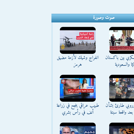
صوت وصورة
كري بين باكستان
انفراج وشيك لأزمة مضيق
يا والسعودية
هرمز
وروبي طارئ بشأن
طبيب عراقي ينجح في زراعة
بعد واقعة سبتة
أنف في رأس بشري