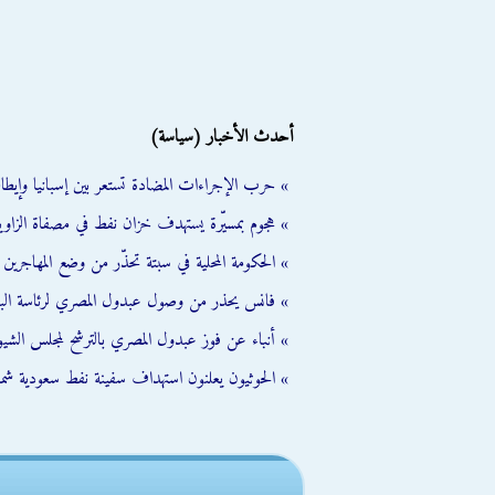
أحدث الأخبار (سياسة)
» حرب الإجراءات المضادة تستعر بين إسبانيا وإيطالي
» هجوم بمسيّرة يستهدف خزان نفط في مصفاة الزاوية
» الحكومة المحلية في سبتة تحذّر من وضع المهاجرين ال
» فانس يحذر من وصول عبدول المصري لرئاسة الب
» أنباء عن فوز عبدول المصري بالترشح لمجلس الشي
» الحوثيون يعلنون استهداف سفينة نفط سعودية شمال