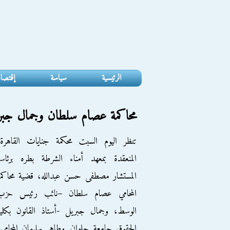
الرئيسية
سياسة
إقتصا
محاكمة عصام سلطان وجمال جب
تنظر اليوم السبت محكمة جنايات القاهرة،
المنعقدة بمعهد أمناء الشرطة بطره برئاس
المستشار مصطفى حسن عبدالله، قضية محاكم
المحامي عصام سلطان –نائب رئيس حزب
الوسط، وجمال جبريل -أستاذ القانون بكلي
الحقوق جامعة حلوان, وطاهر سليمان المحامي