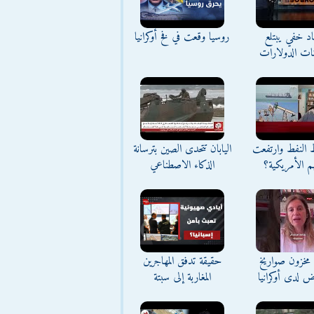
د خفي يبتلع
روسيا وقعت في فخ أوكرانيا
نات الدولارات
ط النفط وارتفعت
اليابان تتحدى الصين بترسانة
م الأمريكية؟
الذكاء الاصطناعي
مخزون صواريخ
حقيقة تدفق المهاجرين
ض لدى أوكرانيا
المغاربة إلى سبتة