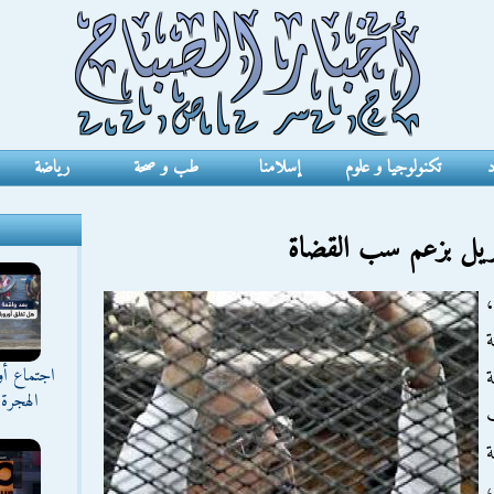
د
تكنولوجيا و علوم
إسلامنا
طب و صحة
رياضة
ريل بزعم سب القضاة
ة
اجتماع أ
ة
الهجرة 
ة
،