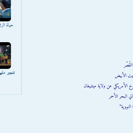
حياة الر
قُصّر
تفجير مقه
يت الأبيض
وخ الأمريكي عن ولاية ميشيغان
ي البحر الأحمر
النووية”