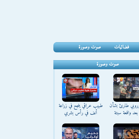
فضائيات
صوت وصورة
صوت وصورة
وروبي طارئ بشأن
طبيب عراقي ينجح في زراعة
بعد واقعة سبتة
أنف في رأس بشري