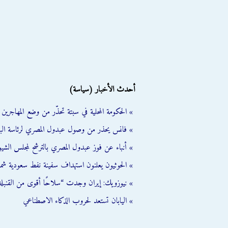
أحدث الأخبار (سياسة)
» الحكومة المحلية في سبتة تحذّر من وضع المهاجرين ال
» فانس يحذر من وصول عبدول المصري لرئاسة الب
» أنباء عن فوز عبدول المصري بالترشح لمجلس الشي
» الحوثيون يعلنون استهداف سفينة نفط سعودية شمال
» نيوزويك: إيران وجدت “سلاحًا أقوى من القنبلة 
» اليابان تستعد لحروب الذكاء الاصطناعي