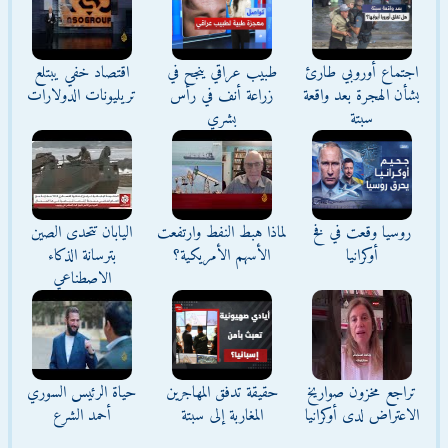
اجتماع أوروبي طارئ
طبيب عراقي ينجح في
اقتصاد خفي يبتلع
بشأن الهجرة بعد واقعة
زراعة أنف في رأس
تريليونات الدولارات
سبتة
بشري
روسيا وقعت في فخ
لماذا هبط النفط وارتفعت
اليابان تتحدى الصين
أوكرانيا
الأسهم الأمريكية؟
بترسانة الذكاء
الاصطناعي
تراجع مخزون صواريخ
حقيقة تدفق المهاجرين
حياة الرئيس السوري
الاعتراض لدى أوكرانيا
المغاربة إلى سبتة
أحمد الشرع