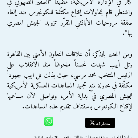
كبار في الإدارة الأمريكية، مضيفاً “السفير الصهيوني في
واشنطن قام بمحاولات إقناع مكثّفة للكونجرس ضد إلغاء
صفقة مروحيات الأباتشي المقرّر تزويد الجيش المصري
بها”.
ومن الجدير بالذكر، أن علاقات التعاون الأمني بين القاهرة
وتل أبيب شهدت تحسناً ملحوظاً منذ الانقلاب على
الرئيس المنتخب محمد مرسي، حيث بذلت تل ابيب جهوداً
مكثّفة في محاولة لمنع تجميد المساعدات العسكرية الأمريكية
للجيش المصري في بداية الأمر، وتواصل الآن مساعيها
لإقناع الكونغرس باستئناف تقديم هذه المساعدات.
مشاركة
سياسة | المصدر: جريدة الصفوة | تاريخ النشر : الخميس 20 مارس 2014