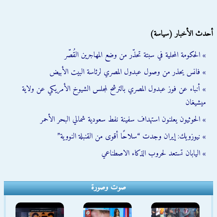
أحدث الأخبار (سياسة)
» الحكومة المحلية في سبتة تحذّر من وضع المهاجرين القُصّر
» فانس يحذر من وصول عبدول المصري لرئاسة البيت الأبيض
» أنباء عن فوز عبدول المصري بالترشح لمجلس الشيوخ الأمريكي عن ولاية
ميشيغان
» الحوثيون يعلنون استهداف سفينة نفط سعودية شمالي البحر الأحمر
» نيوزويك: إيران وجدت “سلاحًا أقوى من القنبلة النووية”
» اليابان تستعد لحروب الذكاء الاصطناعي
صوت وصورة