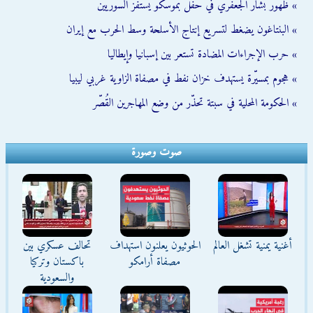
» ظهور بشار الجعفري في حفل بموسكو يستفز السوريين
» البنتاغون يضغط لتسريع إنتاج الأسلحة وسط الحرب مع إيران
» حرب الإجراءات المضادة تستعر بين إسبانيا وإيطاليا
» هجوم بمسيّرة يستهدف خزان نفط في مصفاة الزاوية غربي ليبيا
» الحكومة المحلية في سبتة تحذّر من وضع المهاجرين القُصّر
صوت وصورة
أغنية يمنية تشغل العالم
الحوثيون يعلنون استهداف
تحالف عسكري بين
مصفاة أرامكو
باكستان وتركيا
والسعودية