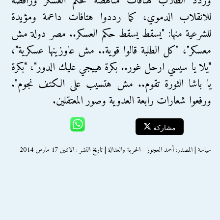
وردد الطلاب هتافات مناهضة لحكم العسكر ورافضة
للانقلاب الدموي، كما رددوا هتافات داعمة ومؤيدة
للشرعية منها: "يسقط يسقط حكم العسكر.. مصر دولة مش
معسكر"، "كل الطلبة قالوا قوية.. مش عاوزينها عسكرية"،
"يلا يا سيسي ارحل غور.. بكرة هييجي عليك الدور"، "بكرة
يا باشا الثورة تقوم.. مش هتسيب على الكتف نجوم".
ورفعوا شعارات رابعة العدوية وصور المعتقلين.
مشاركة
سياسة | المصدر: أحمد العجوز - الحرية والعدالة | تاريخ النشر : الاثنين 17 مارس 2014