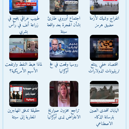
انفراج وشيك لأزمة
اجتماع أوروبي طارئ
طبيب عراقي ينجح في
مضيق هرمز
بشأن الهجرة بعد واقعة
زراعة أنف في رأس
سبتة
بشري
اقتصاد خفي يبتلع
روسيا وقعت في فخ
لماذا هبط النفط وارتفعت
تريليونات الدولارات
أوكرانيا
الأسهم الأمريكية؟
اليابان تتحدى الصين
تراجع مخزون صواريخ
حقيقة تدفق المهاجرين
بترسانة الذكاء
الاعتراض لدى أوكرانيا
المغاربة إلى سبتة
الاصطناعي