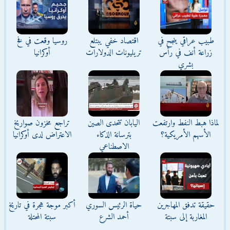
طبيب عراقي ينجح في
اقتصاد خفي يبتلع
روسيا وقعت في فخ
زراعة أنف في رأس
تريليونات الدولارات
أوكرانيا
بشري
لماذا هبط النفط وارتفعت
اليابان تتحدى الصين
تراجع مخزون صواريخ
الأسهم الأمريكية؟
بترسانة الذكاء
الاعتراض لدى أوكرانيا
الاصطناعي
حقيقة تدفق المهاجرين
حياة الرئيس السوري
أكبر موجة هجرة في تاريخ
المغاربة إلى سبتة
أحمد الشرع
سبتة المحتلة