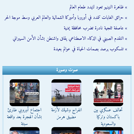
» ظاهرة النينيو تعود لتهدد طعام العالم
» حرائق الغابات تتمدد في أوروبا وأميركا الشمالية والعالم العربي وسط موجة الحر
» عاصفة ثلجية نادرة تضرب محافظة يمنية
» التقدم الصيني في الذكاء الاصطناعي يقلق واشنطن بشأن الأمن السيبراني
» تلسكوب يرصد بصمات الحياة في عوالم بعيدة
صوت وصورة
تحالف عسكري بين
انفراج وشيك لأزمة
اجتماع أوروبي طارئ
باكستان وتركيا
مضيق هرمز
بشأن الهجرة بعد واقعة
والسعودية
سبتة