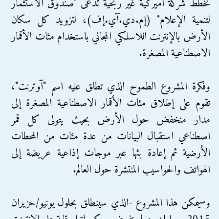
تخطط شركة أميركية غير ربحية تدعى "صندوق الاستثمار
لتنمية الإعلام" (إم.دي.آي.إف)، لتزويد كل سكان
الأرض بالإنترنت اللاسلكي المجاني باستخدام مئات الأقمار
الاصطناعية المصغرة.
وفكرة المشروع الطموح الذي تطلق عليه اسم "آوترنت"،
تقوم على إطلاق مئات الأقمار الاصطناعية المصغرة إلى
مدار منخفض حول الأرض بحيث يتولى كل قمر
اصطناعي استقبال البيانات من عدة مئات من المحطات
الأرضية ثم إعادة بثها عبر موجات إذاعية عريضة إلى
الهواتف والحواسيب المنتشرة حول العالم.
وسيمكن هذا المشروع -الذي سينطلق بحلول يونيو/حزيران