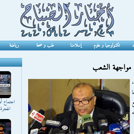
د
تكنولوجيا و علوم
إسلامنا
طب و صحة
رياضة
ي مواجهة الشعب
،
ا
اجتماع أ
ع
الهجرة 
ه