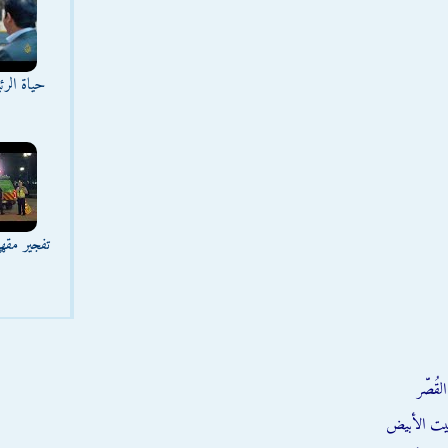
حياة الر
تفجير مقه
قُصّر
يت الأبيض