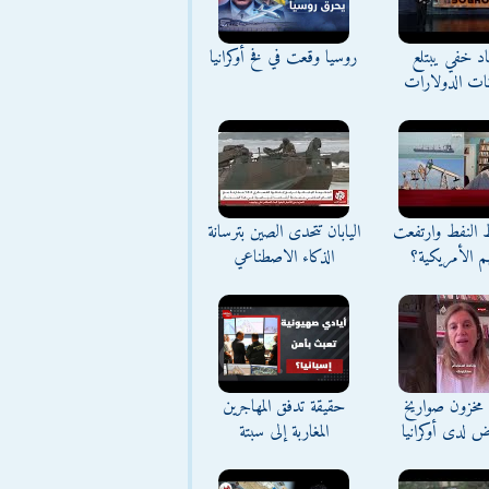
د خفي يبتلع
روسيا وقعت في فخ أوكرانيا
نات الدولارات
ط النفط وارتفعت
اليابان تتحدى الصين بترسانة
م الأمريكية؟
الذكاء الاصطناعي
مخزون صواريخ
حقيقة تدفق المهاجرين
ض لدى أوكرانيا
المغاربة إلى سبتة