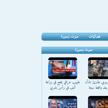
فضائيات
صوت وصورة
صوت وصورة
وروبي طارئ بشأن
طبيب عراقي ينجح في زراعة
بعد واقعة سبتة
أنف في رأس بشري