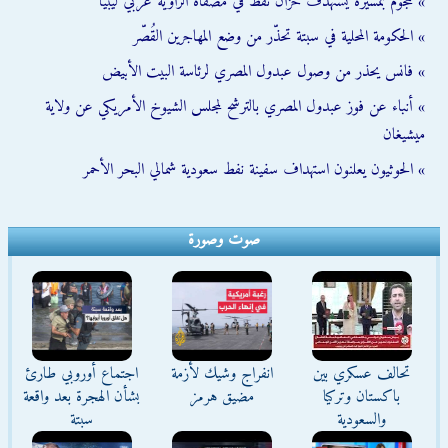
» هجوم بمسيّرة يستهدف خزان نفط في مصفاة الزاوية غربي ليبيا
» الحكومة المحلية في سبتة تحذّر من وضع المهاجرين القُصّر
» فانس يحذر من وصول عبدول المصري لرئاسة البيت الأبيض
» أنباء عن فوز عبدول المصري بالترشح لمجلس الشيوخ الأمريكي عن ولاية
ميشيغان
» الحوثيون يعلنون استهداف سفينة نفط سعودية شمالي البحر الأحمر
صوت وصورة
تحالف عسكري بين
انفراج وشيك لأزمة
اجتماع أوروبي طارئ
باكستان وتركيا
مضيق هرمز
بشأن الهجرة بعد واقعة
والسعودية
سبتة