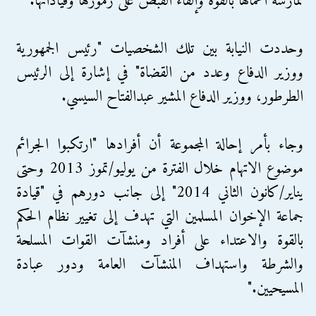
ممارسة أعمالها بالقوة وإلقاء القبض على رموزها وقياداتها."
وحددت النيابة بين تلك الشخصيات "رئيس الجمهورية
ووزير الدفاع وعدد من القضاة" في إشارة إلى الرئيس
الطرطور، ووزير الدفاع المشير عبدالفتاح السيسي.
وجاء بأمر إحالة المجموعة أن أفرادها "ارتكبوا الجرائم
موضوع الاتهام خلال الفترة من يوليو/تموز 2013 وحتى
يناير/كانون الثاني 2014" إلى جانب دورهم في "قيادة
جماعة الإخوان المسلمين التي تهدف إلى تغيير نظام الحكم
بالقوة والاعتداء على أفراد ومنشآت القوات المسلحة
والشرطة واستهداف المنشآت العامة ودور عبادة
المسيحيين."