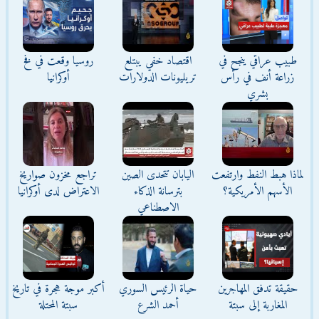
طبيب عراقي ينجح في
اقتصاد خفي يبتلع
روسيا وقعت في فخ
زراعة أنف في رأس
تريليونات الدولارات
أوكرانيا
بشري
لماذا هبط النفط وارتفعت
اليابان تتحدى الصين
تراجع مخزون صواريخ
الأسهم الأمريكية؟
بترسانة الذكاء
الاعتراض لدى أوكرانيا
الاصطناعي
حقيقة تدفق المهاجرين
حياة الرئيس السوري
أكبر موجة هجرة في تاريخ
المغاربة إلى سبتة
أحمد الشرع
سبتة المحتلة