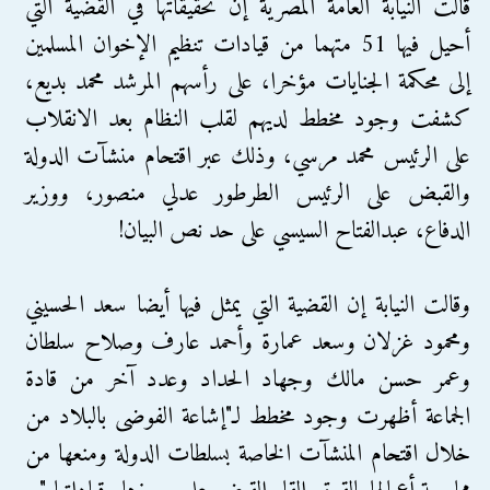
قالت النيابة العامة المصرية إن تحقيقاتها في القضية التي
أحيل فيها 51 متهما من قيادات تنظيم الإخوان المسلمين
إلى محكمة الجنايات مؤخرا، على رأسهم المرشد محمد بديع،
كشفت وجود مخطط لديهم لقلب النظام بعد الانقلاب
على الرئيس محمد مرسي، وذلك عبر اقتحام منشآت الدولة
والقبض على الرئيس الطرطور عدلي منصور، ووزير
الدفاع، عبدالفتاح السيسي على حد نص البيان!
وقالت النيابة إن القضية التي يمثل فيها أيضا سعد الحسيني
ومحمود غزلان وسعد عمارة وأحمد عارف وصلاح سلطان
وعمر حسن مالك وجهاد الحداد وعدد آخر من قادة
الجماعة أظهرت وجود مخطط لـ"إشاعة الفوضى بالبلاد من
خلال اقتحام المنشآت الخاصة بسلطات الدولة ومنعها من