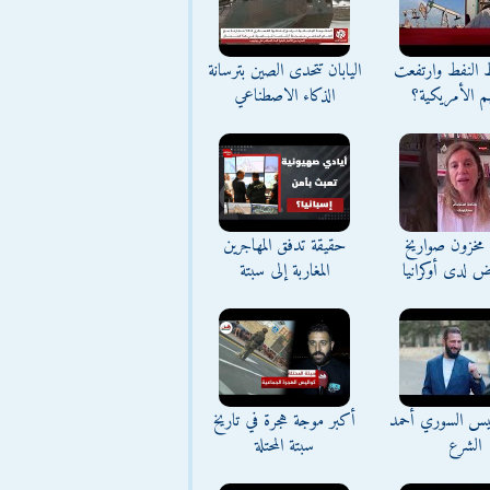
ط النفط وارتفعت
اليابان تتحدى الصين بترسانة
م الأمريكية؟
الذكاء الاصطناعي
مخزون صواريخ
حقيقة تدفق المهاجرين
ض لدى أوكرانيا
المغاربة إلى سبتة
ئيس السوري أحمد
أكبر موجة هجرة في تاريخ
الشرع
سبتة المحتلة