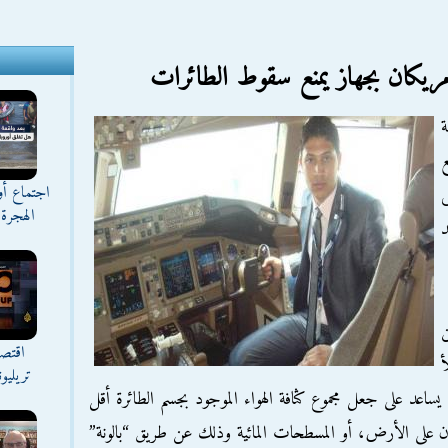
أمريكان بجهاز يمنع سقوط الطائرات
ة
ع
اجتماع أ
الهجرة 
ن
اقتصا
أ
تريليو
ى يساعد على جعل مجموع كثافة الهواء الموجود بجسم الطائرة أقل
أمان على الأرض، أو المسطحات المائية وذلك عن طريق “بالونة”