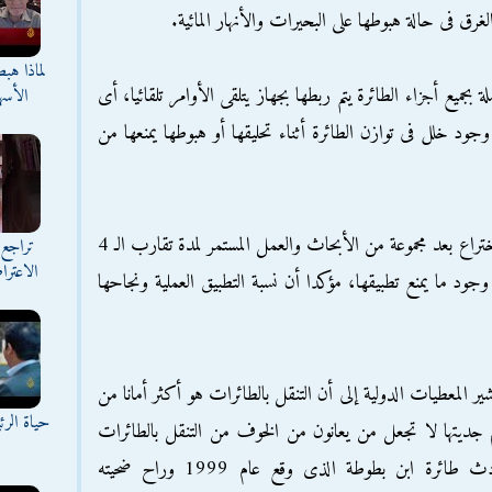
رق فى حالة هبوطها على البحيرات والأنهار المائية.
لماذا هب
ميع أجزاء الطائرة يتم ربطها بجهاز يتلقى الأوامر تلقائيا، أى
الأسه
 خلل فى توازن الطائرة أثناء تحليقها أو هبوطها يمنعها من
وأشار محمد علاء إلى أنه تم التوصل إلى هذا الاختراع بعد مجموعة من الأبحاث والعمل المستمر لمدة تقارب الـ 4
تراجع 
الاعترا
ما يمنع تطبيقها، مؤكدا أن نسبة التطبيق العملية ونجاحها
ير المعطيات الدولية إلى أن التنقل بالطائرات هو أكثر أمانا من
حياة الر
 جديتها لا تجعل من يعانون من الخوف من التنقل بالطائرات
يتخلصون من هذا الخوف، بالإضافة إلى حادث طائرة ابن بطوطة الذى وقع عام 1999 وراح ضحيته