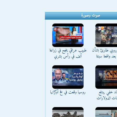
صوت وصورة
وروبي طارئ بشأن
طبيب عراقي ينجح في زراعة
بعد واقعة سبتة
أنف في رأس بشري
د خفي يبتلع
روسيا وقعت في فخ أوكرانيا
نات الدولارات